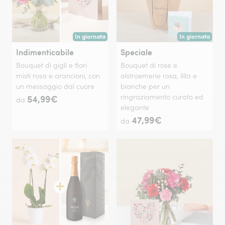
In giornata
In giornata
Consegna disponibile oggi o in data a tua scelta.
Consegna disponi
Indimenticabile
Speciale
Bouquet di gigli e fiori
Bouquet di rose e
misti rosa e arancioni, con
alstroemerie rosa, lilla e
un messaggio dal cuore
bianche per un
54,99€
ringraziamento curato ed
da
elegante
47,99€
da