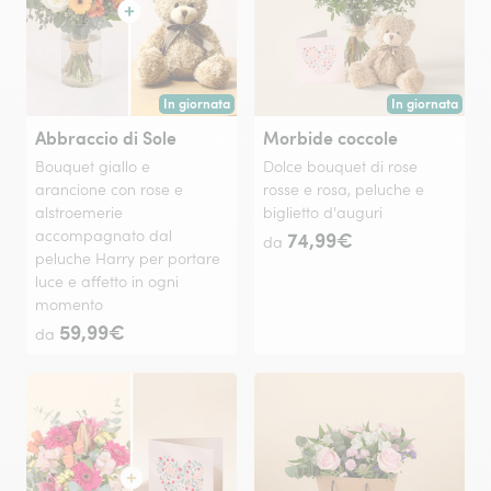
In giornata
In giornata
Consegna disponibile oggi o in data a tua scelta.
Consegna disponi
Abbraccio di Sole
Morbide coccole
Bouquet giallo e
Dolce bouquet di rose
arancione con rose e
rosse e rosa, peluche e
alstroemerie
biglietto d'auguri
accompagnato dal
74,99€
da
peluche Harry per portare
luce e affetto in ogni
momento
59,99€
da