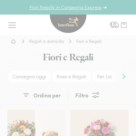
Fiori freschi in Consegna Express
➜
Interflora - fiori a domicil
Menu
Home - Fiori a domicilio
Regali a domicilio
Fiori e Regali
Fiori e Regali
Consegna oggi
Rose e Regali
Per Lei
Per Lu
Conten
Ordina per
Filtro