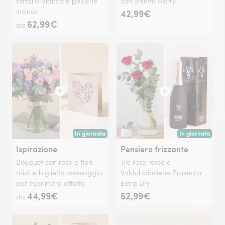
farfalla bianca e peluche
con orsetto Harry
incluso
42,99€
62,99€
da
In giornata
In giornata
Consegna disponibile oggi o in data a tua scelta.
Consegna disponi
Ispirazione
Pensiero frizzante
Bouquet con rose e fiori
Tre rose rosse e
misti e biglietto messaggio
Valdobbiadene Prosecco
per esprimere affetto
Extra Dry
44,99€
52,99€
da