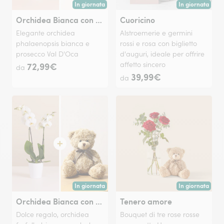
In giornata
In giornata
Consegna disponibile oggi o in data a tua scelta.
Consegna disponi
Orchidea Bianca con Prosecco Val d'Oca
Cuoricino
Elegante orchidea
Alstroemerie e germini
phalaenopsis bianca e
rossi e rosa con biglietto
prosecco Val D'Oca
d'auguri, ideale per offrire
72,99€
affetto sincero
da
39,99€
da
In giornata
In giornata
Consegna disponibile oggi o in data a tua scelta.
Consegna disponi
Orchidea Bianca con Orsetto
Tenero amore
Dolce regalo, orchidea
Bouquet di tre rose rosse