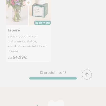
In giornata
Consegna disponibile oggi o in data a tua scelta.
Tepore
Vivace bouquet con
alstromeria, statice,
eucalipto e candela Floral
Breeze
54,99€
da
13 prodotti su 13