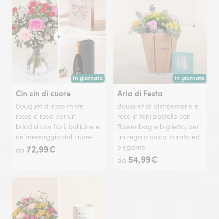
In giornata
In giornata
Consegna disponibile oggi o in data a tua scelta.
Consegna disponi
Cin cin di cuore
Aria di Festa
Bouquet di rose miste
Bouquet di alstroemerie e
rosse e rosa per un
rose in toni pastello con
brindisi con fiori, bollicine e
flower bag e biglietto, per
un messaggio dal cuore
un regalo unico, curato ed
72,99€
elegante​
da
54,99€
da