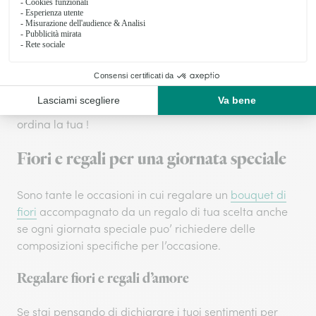
Non esiste regalo migliore di un mazzo di
fiori da
regalare
abbinato a un regalo per far sentire quella
persona ancora più amata. Ecco perché Interflora ti
composizione
dà la possibilità di scegliere la tua
floreale preferita
abbinata ad un prodotto per ogni
tipo di occasione. Tutte le opzioni sono online e
disponibili con consegna a domicilio. Non aspettare
ordina la tua !
Fiori e regali per una giornata speciale
Sono tante le occasioni in cui regalare un
bouquet di
fiori
accompagnato da un regalo di tua scelta anche
se ogni giornata speciale puo’ richiedere delle
composizioni specifiche per l’occasione.
Regalare fiori e regali d’amore
Se stai pensando di dichiarare i tuoi sentimenti per