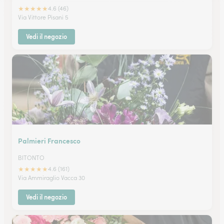
★
★
★
★
★
4.6 (46)
Via Vittore Pisani 5
Vedi il negozio
Palmieri Francesco
BITONTO
★
★
★
★
★
4.6 (161)
Via Ammiraglio Vacca 30
Vedi il negozio