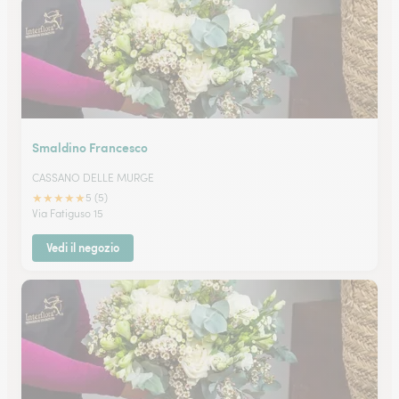
Smaldino Francesco
CASSANO DELLE MURGE
★
★
★
★
★
5 (5)
Via Fatiguso 15
Vedi il negozio