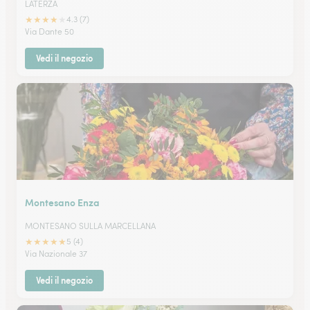
LATERZA
★
★
★
★
★
4.3 (7)
Via Dante 50
Vedi il negozio
Montesano Enza
MONTESANO SULLA MARCELLANA
★
★
★
★
★
5 (4)
Via Nazionale 37
Vedi il negozio