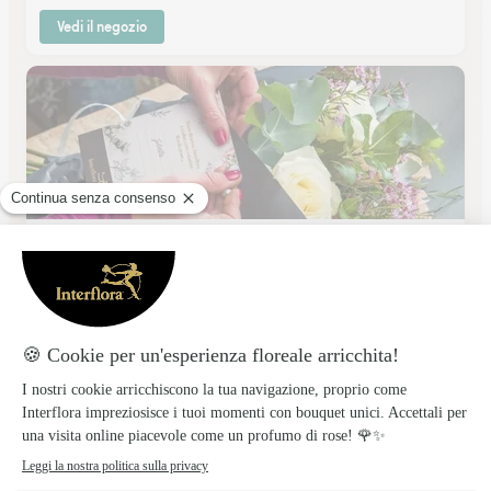
Vedi il negozio
Botanica Di Deborah Di Bari
Terlizzi
★
★
★
★
★
5 (1)
CORSO GARIBALDI 82
Vedi il negozio