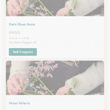
Vietri Rosa Anna
BRIENZA
★
★
★
★
★
3 (2)
Via Mario Pagano 45
Vedi il negozio
Minei Valerio