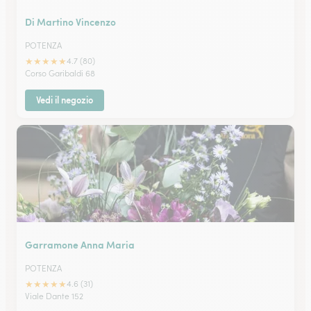
Di Martino Vincenzo
POTENZA
★
★
★
★
★
4.7 (80)
Corso Garibaldi 68
Vedi il negozio
Garramone Anna Maria
POTENZA
★
★
★
★
★
4.6 (31)
Viale Dante 152