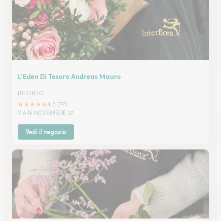
L’Eden Di Tesoro Andreas Mauro
BITONTO
★
★
★
★
★
4.5 (77)
VIA IV NOVEMBRE 37
Vedi il negozio