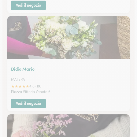
Vedi il negozio
Didio Mario
MATERA
★
★
★
★
★
4.8 (19)
Piazza Vittorio Veneto 6
Vedi il negozio