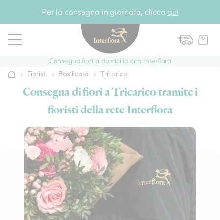
Vai al contenuto
Per la consegna in giornata, clicca
qui
Consegna fiori a domicilio con Interflora
›
Fioristi
›
Basilicata
›
Tricarico
Home
Consegna di fiori a Tricarico tramite i
fioristi della rete Interflora