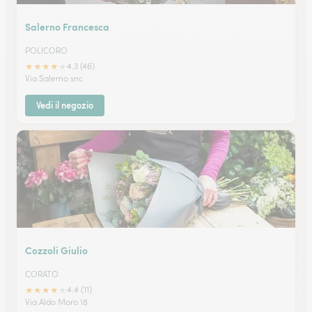
Salerno Francesca
POLICORO
★
★
★
★
★
4.3 (46)
Via Salerno snc
Vedi il negozio
Cozzoli Giulio
CORATO
★
★
★
★
★
4.4 (11)
Via Aldo Moro 18