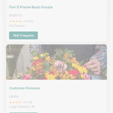
Fiori E Piante Bozzi Grazia
BITRITTO
★
★
★
★
★
4.4 (5)
Via Cavour 7
Vedi il negozio
Costanza Vincenzo
LAURIA
★
★
★
★
★
3.7 (3)
Largo Plebiscito 35