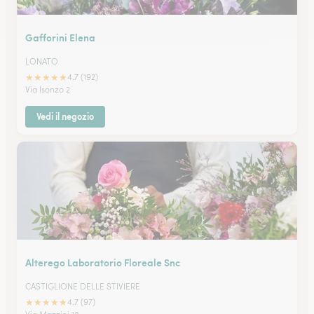
Gafforini Elena
LONATO
★
★
★
★
★
4.7 (192)
Via Isonzo 2
Vedi il negozio
Alterego Laboratorio Floreale Snc
CASTIGLIONE DELLE STIVIERE
★
★
★
★
★
4.7 (97)