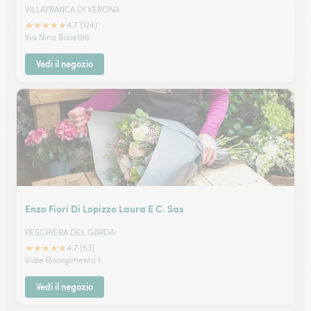
VILLAFRANCA DI VERONA
★
★
★
★
★
4.7 (124)
Via Nino Bixio196
Vedi il negozio
Enzo Fiori Di Lopizzo Laura E C. Sas
PESCHIERA DEL GARDA
★
★
★
★
★
4.7 (53)
Viale Risorgimento 1
Vedi il negozio