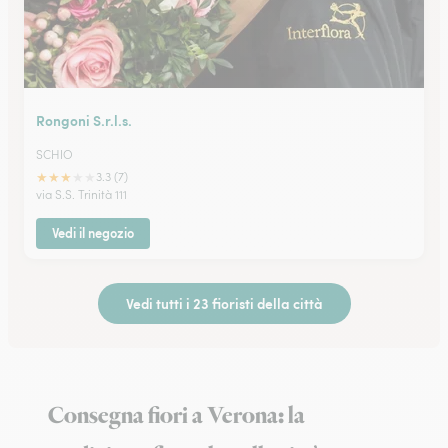
Rongoni S.r.l.s.
SCHIO
★
★
★
★
★
3.3 (7)
via S.S. Trinità 111
Vedi il negozio
Vedi tutti i 23 fioristi della città
Consegna fiori a Verona: la