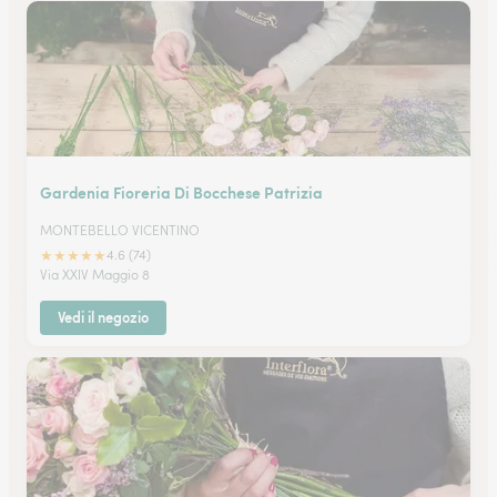
Gardenia Fioreria Di Bocchese Patrizia
MONTEBELLO VICENTINO
★
★
★
★
★
4.6 (74)
Via XXIV Maggio 8
Vedi il negozio