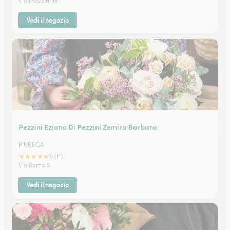
Via Mazzini 18
Vedi il negozio
Pezzini Eziano Di Pezzini Zemira Barbara
PIUBEGA
★
★
★
★
★
5 (11)
Via Roma 5
Vedi il negozio