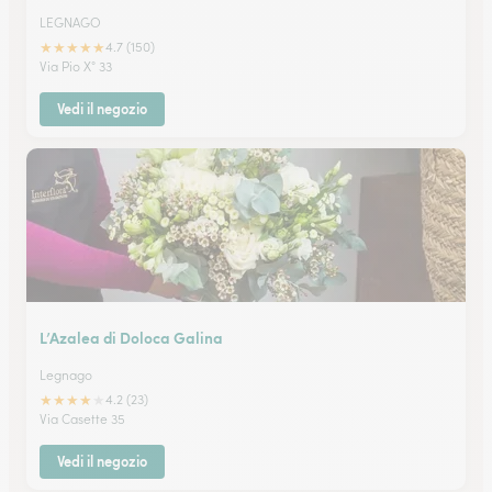
LEGNAGO
★
★
★
★
★
4.7 (150)
Via Pio X° 33
Vedi il negozio
L’Azalea di Doloca Galina
Legnago
★
★
★
★
★
4.2 (23)
Via Casette 35
Vedi il negozio