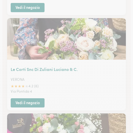
Vedi il negozio
Le Corti Snc Di Zuliani Luciano & C.
VERONA
★
★
★
★
★
4.2 (6)
Via Pontida 4
Vedi il negozio