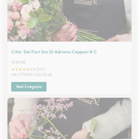
Citta’ Dei Fiori Snc Di Adriano Capponi & C
VERONA
★
★
★
★
★
4.8 (305)
VIA OTTAVIO CACCIA 4B
Vedi il negozio