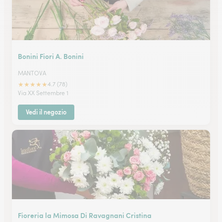
Bonini Fiori A. Bonini
MANTOVA
★
★
★
★
★
4.7 (78)
Via XX Settembre 1
Vedi il negozio
Fioreria la Mimosa Di Ravagnani Cristina