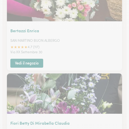
Bertazzi Enrica
SAN MARTINO BUON ALBERGO
★
★
★
★
★
4.7 (117)
Via XX Settembre 30
Vedi il negozio
Fiori Betty Di Mirabella Claudia