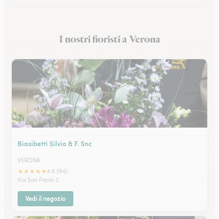
Fioristi a Malcesine
I nostri fioristi a Verona
Fioristi a Legnago
Biasibetti Silvio & F. Snc
VERONA
★
★
★
★
★
4.6 (84)
Via San Paolo 2
Vedi il negozio