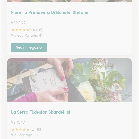
Fioreria Primavera Di Bonaldi Stefano
VERONA
★
★
★
★
★
4.5 (46)
Viale A. Palladio 41
Vedi il negozio
La Serra Fl.design Sbardellini
VERONA
★
★
★
★
★
4.7 (83)
Via Legnago 50