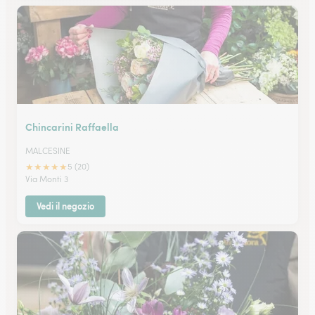
Chincarini Raffaella
MALCESINE
★
★
★
★
★
5 (20)
Via Monti 3
Vedi il negozio