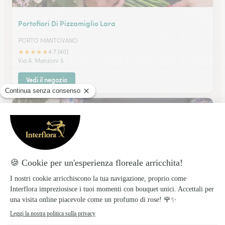
Portofiori Di Pizzamiglio Lara
PORTO MANTOVANO
★
★
★
★
★
4.7 (40)
Via A. Manzoni 5
Vedi il negozio
Fioreria Armando Srl
VALDAGNO
★
★
★
★
★
4.8 (39)
Viale Regina Margherita 13