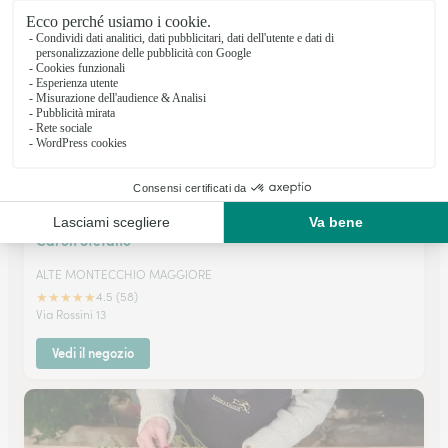
Vedi il negozio
Caron Stefano
ALTE MONTECCHIO MAGGIORE
★
★
★
★
★
4.5 (58)
Via Rossini 13
Vedi il negozio