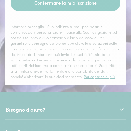
Confermare la mia iscrizione
Interflora raccoglie il Suo indirizzo e-mail per inviarLe
comunicazioni personalizzate in base alla Sua navigazione sul
nostro sito, previo Suo consenso all'uso dei cookie. Per
garantire la consegna delle email, valutare le prestazioni delle
campagne e personalizzare le comunicazioni, Interflora utilizza
dei tracciatori. Interflora può inviarLe pubblicità mirate sui
social network. Lei può accedere ai dati che La riguardano,
rettificarli, richiederne la cancellazione, esercitare il Suo diritto
alla limitazione del trattamento e alla portabilità dei dati,
nonché disiscriversi in qualsiasi momento.
Per saperne di più
.
Bisogno d'aiuto?