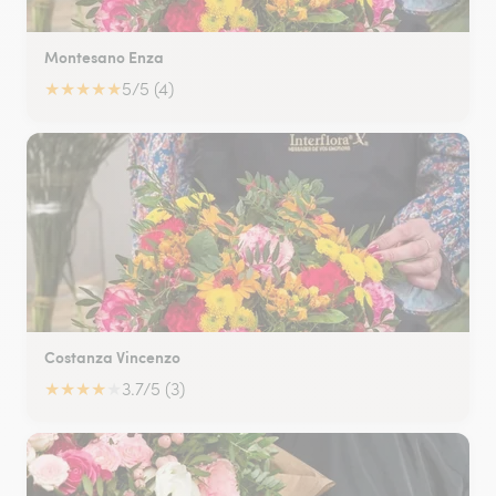
Montesano Enza
★
★
★
★
★
5/5 (4)
Costanza Vincenzo
★
★
★
★
★
3.7/5 (3)