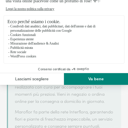
Il tuo fiorista artigiano a Celle di Bulgheria
Maroflor si basa sulla sua partnership con
Interflora, rete di trasmissione floreale di
riferimento, per garantirti un servizio di qualità.
Maroflor è un fiorista artigiano situato a Celle di
Bulgheria. Con attenzione alla freschezza e alla
creatività, ogni composizione floreale viene
realizzata con cura per accompagnare i tuoi
momenti più preziosi. Vieni in negozio o ordina
online per la consegna a domicilio in giornata.
Maroflor fa parte della rete Interflora, garantendo
fiori e piante di freschezza impeccabile, un servizio
personalizzato e consegne sempre puntuali.