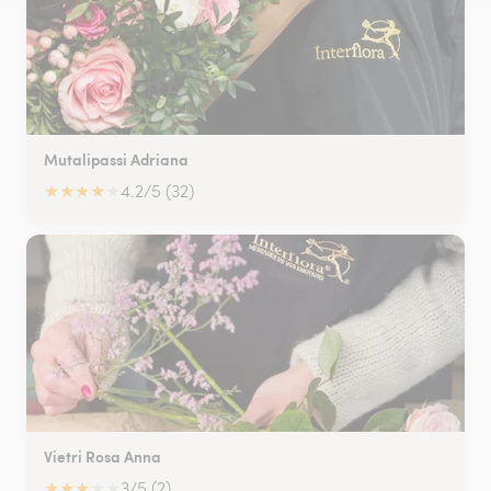
Mutalipassi Adriana
★
★
★
★
★
4.2/5 (32)
Vietri Rosa Anna
★
★
★
★
★
3/5 (2)