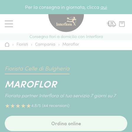
Vai al contenuto
Per la consegna in giornata, clicca
qui
Consegna fiori a domicilio con Interflora
›
Fioristi
›
Campania
›
Maroflor
Home
Fiorista Celle di Bulgheria
MAROFLOR
Fiorista partner Interflora al tuo servizio 7 giorni su 7
★
★
★
★
★
4.8/5 (44 recensioni)
Ordina online