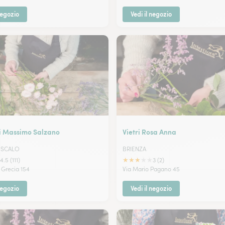
negozio
Vedi il negozio
Di Massimo Salzano
Vietri Rosa Anna
 SCALO
BRIENZA
★
★
★
★
★
4.5 (111)
3 (2)
Grecia 154
Via Mario Pagano 45
negozio
Vedi il negozio