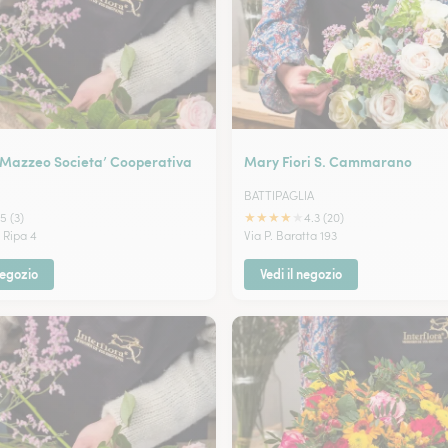
 Mazzeo Societa’ Cooperativa
Mary Fiori S. Cammarano
BATTIPAGLIA
★
★
★
★
★
5 (3)
4.3 (20)
 Ripa 4
Via P. Baratta 193
negozio
Vedi il negozio