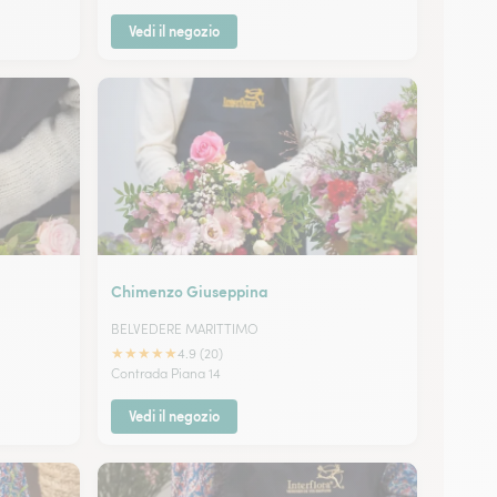
Vedi il negozio
Chimenzo Giuseppina
BELVEDERE MARITTIMO
★
★
★
★
★
4.9 (20)
Contrada Piana 14
Vedi il negozio