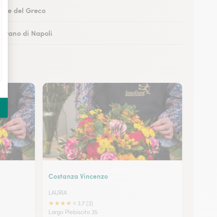
Torre del Greco
Marano di Napoli
boli
 Castellammare di Stabia
Costanza Vincenzo
LAURIA
★
★
★
★
★
3.7 (3)
Largo Plebiscito 35