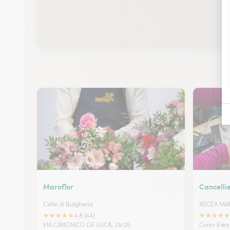
Maroflor
Cancellie
Celle di Bulgheria
ASCEA MA
★
★
★
★
★
★
★
★
★
★
4.8 (44)
VIA CANONICO DE LUCA, 23/25
Corso Elea