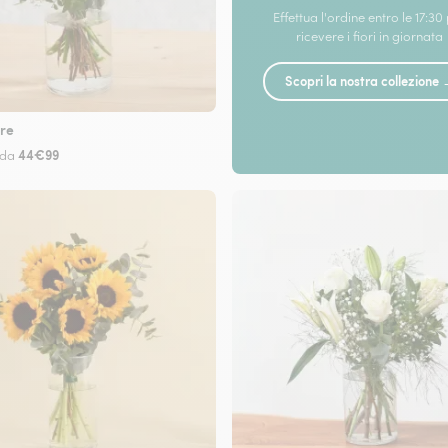
Effettua l'ordine entro le 17:30
ricevere i fiori in giornata
Scopri la nostra collezione
re
44€99
 da