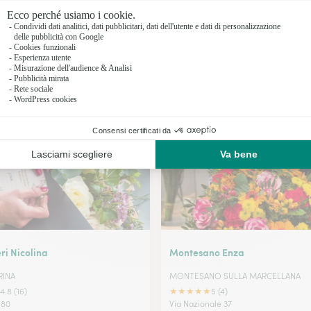
Fioristi a 
Fioristi a 
Fioristi a E
I nostri fioristi a Centola
Fioristi a
ri Nicolina
Montesano Enza
RINA
MONTESANO SULLA MARCELLANA
★
★
★
★
★
4.8 (16)
5 (4)
 80
Via Nazionale 37