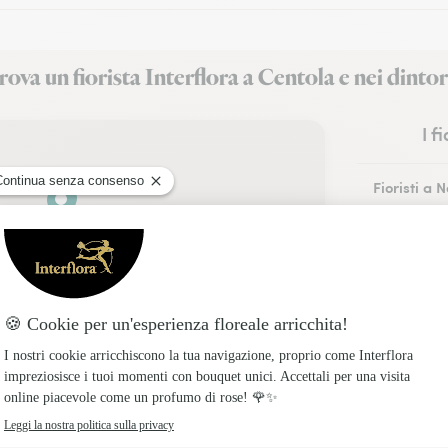
rova un fiorista Interflora a Centola e nei dintor
I f
Fioristi a 
Fioristi a 
Fioristi a 
Fioristi a A
Fioristi a P
Fioristi a 