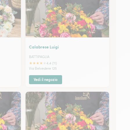
Calabrese Luigi
BATTIPAGLIA
★
★
★
★
★
4.4 (11)
Via Belvedere 125
Vedi il negozio