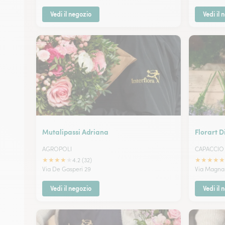
Vedi il negozio
Vedi il 
Mutalipassi Adriana
Florart 
AGROPOLI
CAPACCIO
★
★
★
★
★
★
★
★
★
★
4.2 (32)
Via De Gasperi 29
Via Magna 
Vedi il negozio
Vedi il 