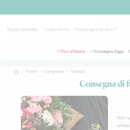
Vai al contenuto
Regali Aziendali
I nostri fioristi
Hai bisogno di aiuto?
Fiori d'Estate
Consegna Oggi
›
Fioristi
›
Campania
›
Centola
Home
Consegna di fi
Nel cu
emozio