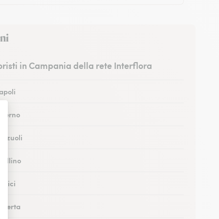
ni
ioristi in Campania della rete Interflora
Napoli
Salerno
Pozzuoli
vellino
ortici
Caserta