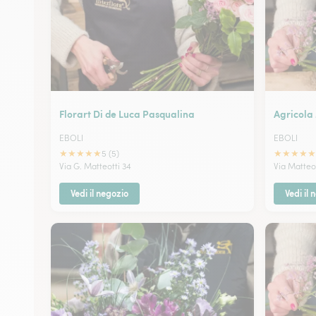
Florart Di de Luca Pasqualina
Agricola
EBOLI
EBOLI
★
★
★
★
★
★
★
★
★
★
5 (5)
Via G. Matteotti 34
Via Matteo
Vedi il negozio
Vedi il 