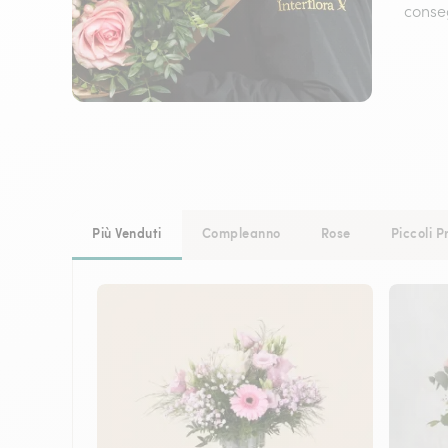
conseg
Più Venduti
Compleanno
Rose
Piccoli P