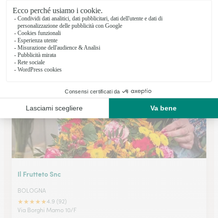
Casa Del Fiore Snc
SAVIGNANO SUL PANARO
★
★
★
★
★
5 (9)
Via Claudia 4076
Vedi il negozio
Il Frutteto Snc
BOLOGNA
★
★
★
★
★
4.9 (92)
Via Borghi Mamo 10/F