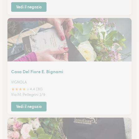
Vedi il negozio
Casa Del Fiore E. Bignami
VIGNOLA
★
★
★
★
★
4.4 (30)
Via M. Pellegrini 2/9
Vedi il negozio