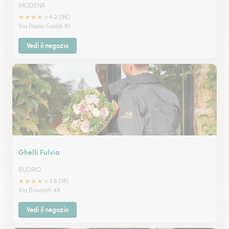
MODENA
★
★
★
★
★
4.2 (96)
Via Paolo Gaddi 81
Vedi il negozio
Ghelli Fulvia
BUDRIO
★
★
★
★
★
3.6 (18)
Via Bissolati 48
Vedi il negozio