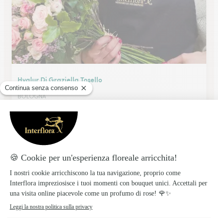
Hvalur Di Graziella Tosello
BOLOGNA
★
★
★
★
★
3.9 (113)
Via dell'Artigiano 7/A
Vedi il negozio