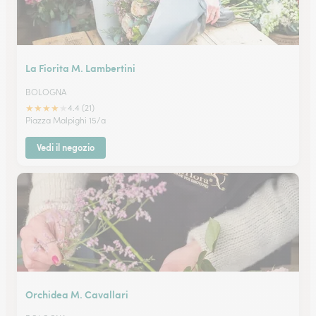
La Fiorita M. Lambertini
BOLOGNA
★
★
★
★
★
4.4 (21)
Piazza Malpighi 15/a
Vedi il negozio
Orchidea M. Cavallari