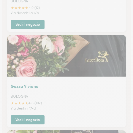
BOLOGNA
★
★
★
★
★
4.9 (12)
Via Nosadella 7/a
Vedi il negozio
Gozza Viviana
BOLOGNA
★
★
★
★
★
4.6 (107)
Via Bentini 17/d
Vedi il negozio