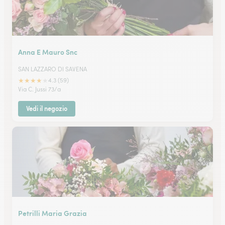
Anna E Mauro Snc
SAN LAZZARO DI SAVENA
★
★
★
★
★
4.3 (59)
Via C. Jussi 73/a
Vedi il negozio
Petrilli Maria Grazia