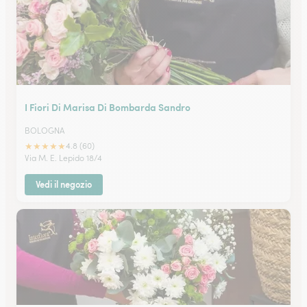
I Fiori Di Marisa Di Bombarda Sandro
BOLOGNA
★
★
★
★
★
4.8 (60)
Via M. E. Lepido 18/4
Vedi il negozio