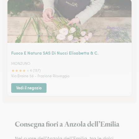
Fuoco E Natura SAS Di Nucci Elisabetta & C.
MONZUNO
★
★
★
★
★
4 (157)
Via Braine 56 - Frazione Rioveggio
Vedi il negozio
Consegna fiori a Anzola dell’Emilia
Nel cuore dell’Anzola dell’Emilia, tra le dolci