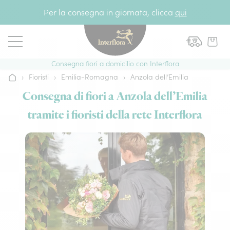
Vai al contenuto
Per la consegna in giornata, clicca
qui
Consegna fiori a domicilio con Interflora
›
Fioristi
›
Emilia-Romagna
›
Anzola dell’Emilia
Home
Consegna di fiori a Anzola dell’Emilia
tramite i fioristi della rete Interflora