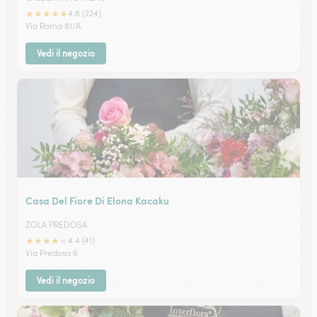
★
★
★
★
★
4.8 (224)
Via Roma 81/A
Vedi il negozio
Casa Del Fiore Di Elona Kacaku
ZOLA PREDOSA
★
★
★
★
★
4.4 (41)
Via Predosa 6
Vedi il negozio