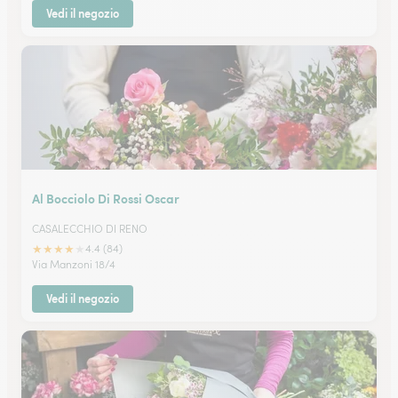
Vedi il negozio
Al Bocciolo Di Rossi Oscar
CASALECCHIO DI RENO
★
★
★
★
★
4.4 (84)
Via Manzoni 18/4
Vedi il negozio