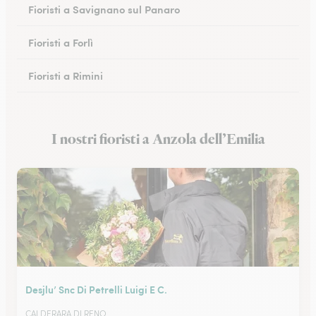
Fioristi a Savignano sul Panaro
Fioristi a Forlì
Fioristi a Rimini
Fioristi a Ferrara
I nostri fioristi a Anzola dell’Emilia
Fioristi a Faenza
Desjlu’ Snc Di Petrelli Luigi E C.
CALDERARA DI RENO