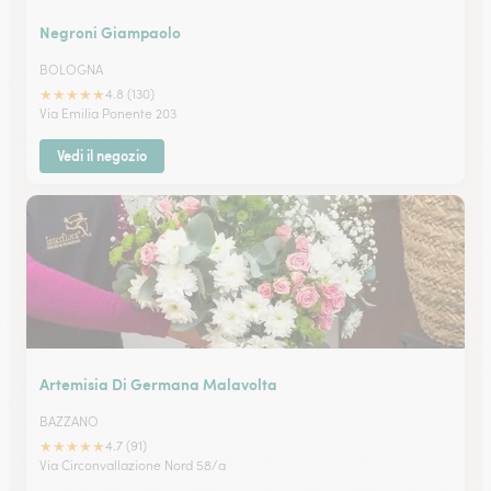
Negroni Giampaolo
BOLOGNA
★
★
★
★
★
4.8 (130)
Via Emilia Ponente 203
Vedi il negozio
Artemisia Di Germana Malavolta
BAZZANO
★
★
★
★
★
4.7 (91)
Via Circonvallazione Nord 58/a