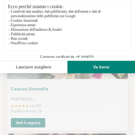
SANT'ANGELO LODIGIANO
★
★
★
★
★
4.4 (27)
Via Umberto I° 11/13
Vedi il negozio
Cassiani Donatella
PONTREMOLI
★
★
★
★
★
4.6 (20)
Via Ricci Armani 29
Vedi il negozio