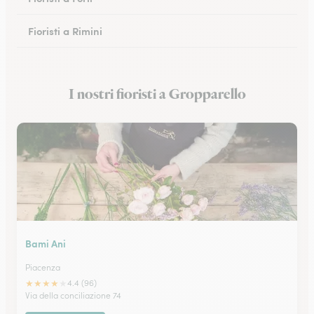
Fioristi a Rimini
Fioristi a Ferrara
I nostri fioristi a Gropparello
Fioristi a Faenza
Bami Ani
Piacenza
★
★
★
★
★
4.4 (96)
Via della conciliazione 74