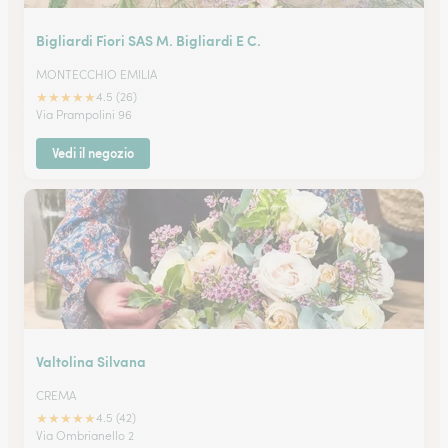
Bigliardi Fiori SAS M. Bigliardi E C.
MONTECCHIO EMILIA
★
★
★
★
★
4.5 (26)
Via Prampolini 96
Vedi il negozio
Valtolina Silvana
CREMA
★
★
★
★
★
4.5 (42)
Via Ombrianello 2