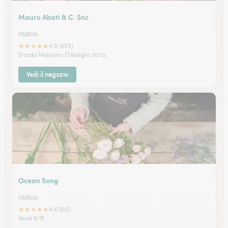
Mauro Abati & C. Snc
PARMA
★
★
★
★
★
4.9 (455)
Strada Massimo D'Azeglio 93/a
Vedi il negozio
Ocean Song
PARMA
★
★
★
★
★
4.6 (60)
Verdi 8/B