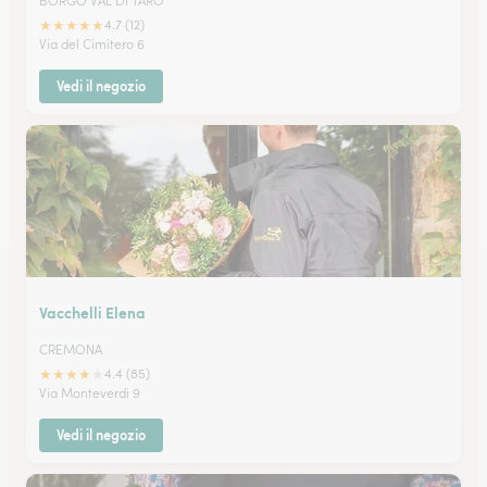
BORGO VAL DI TARO
★
★
★
★
★
4.7 (12)
Via del Cimitero 6
Vedi il negozio
Vacchelli Elena
CREMONA
★
★
★
★
★
4.4 (85)
Via Monteverdi 9
Vedi il negozio