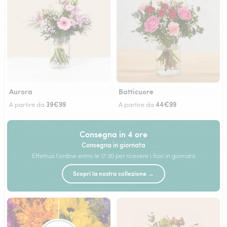
Aurora
Batticuore
39€99
44€99
A partire da
A partire da
Consegna in 4 ore
Consegna in giornata
Effettua l'ordine entro le 17:30 per ricevere i fiori in giornata
Scopri la nostra collezione →