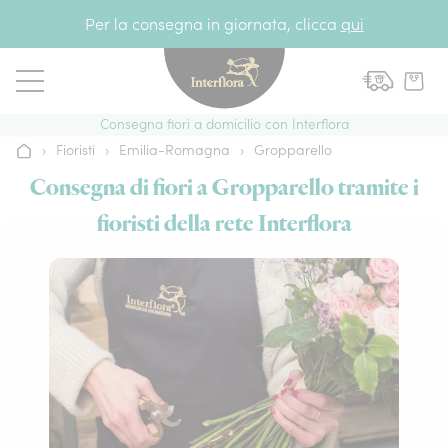
Vai al contenuto
Per la consegna in giornata, clicca
qui
Consegna fiori a domicilio con Interflora
›
Fioristi
›
Emilia-Romagna
›
Gropparello
Home
Consegna di fiori a Gropparello tramite i
fioristi della rete Interflora