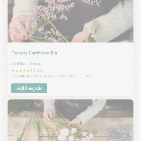
Fioreria L’orchidea Blu
Sant'Ilario d'Enza
★
★
★
★
★
4.8 (23)
Via delle Rimembranze, 8 SANT’ILARIO D’ENZA
Vedi il negozio