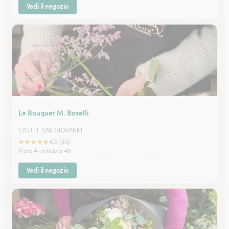
Vedi il negozio
Le Bouquet M. Boselli
CASTEL SAN GIOVANNI
★
★
★
★
★
4.5 (63)
Viale Amendola 48
Vedi il negozio