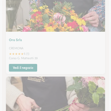
Oro Srls
CREMONA
★
★
★
★
★
5 (1)
Corso G. Matteotti 39
Vedi il negozio