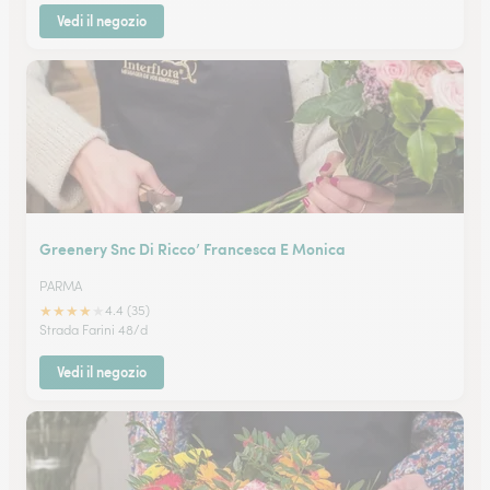
Vedi il negozio
Greenery Snc Di Ricco’ Francesca E Monica
PARMA
★
★
★
★
★
4.4 (35)
Strada Farini 48/d
Vedi il negozio