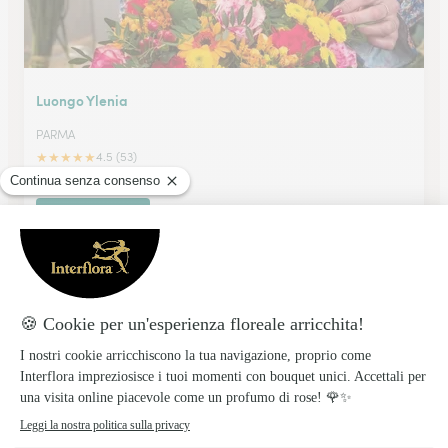
Luongo Ylenia
PARMA
★
★
★
★
★
4.5 (53)
Via Dalmazia 2 b
Vedi il negozio
Arte Flor Sas