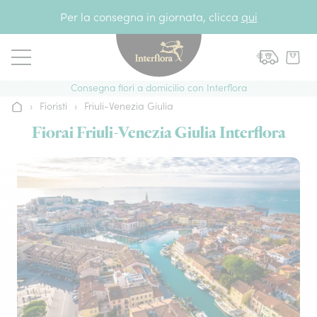
Vai al contenuto
Per la consegna in giornata, clicca
qui
Consegna fiori a domicilio con Interflora
›
Fioristi
›
Friuli-Venezia Giulia
Home
Fiorai Friuli-Venezia Giulia Interflora