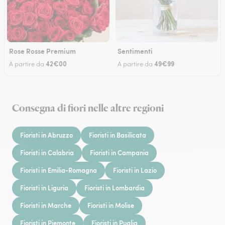
Rose Rosse Premium
Sentimenti
42€00
49€99
A partire da
A partire da
Consegna di fiori nelle altre regioni
Fioristi in Abruzzo
Fioristi in Basilicata
Fioristi in Calabria
Fioristi in Campania
Fioristi in Emilia-Romagna
Fioristi in Lazio
Fioristi in Liguria
Fioristi in Lombardia
Fioristi in Marche
Fioristi in Molise
Fioristi in Piemonte
Fioristi in Puglia