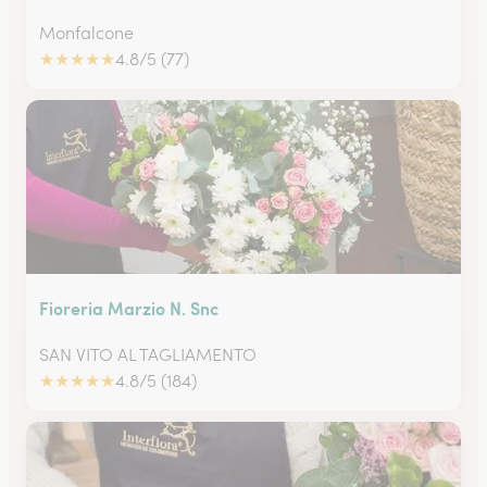
Monfalcone
★
★
★
★
★
4.8/5 (77)
Fioreria Marzio N. Snc
SAN VITO AL TAGLIAMENTO
★
★
★
★
★
4.8/5 (184)