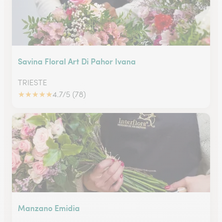
Savina Floral Art Di Pahor Ivana
TRIESTE
★
★
★
★
★
4.7/5 (78)
Manzano Emidia