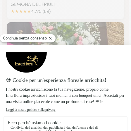
GEMONA DEL FRIULI
★
★
★
★
★
4.7/5 (69)
Fioreria Cavallino R. Romanello
TOLMEZZO
★
★
★
★
★
4.7/5 (11)
Fiori e bouquet in consegna in Friuli-