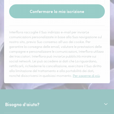
Confermare la mia iscrizione
Interflora raccoglie il Suo indirizzo e-mail per inviarLe
comunicazioni personalizzate in base alla Sua navigazione sul
nostro sito, previo Suo consenso all'uso dei cookie. Per
garantire la consegna delle email, valutare le prestazioni delle
campagne e personalizzare le comunicazioni, Interflora utilizza
dei tracciatori. Interflora può inviarLe pubblicità mirate sui
social network. Lei può accedere ai dati che La riguardano,
rettificarli, richiederne la cancellazione, esercitare il Suo diritto
alla limitazione del trattamento e alla portabilità dei dati,
nonché disiscriversi in qualsiasi momento.
Per saperne di più
.
Bisogno d'aiuto?