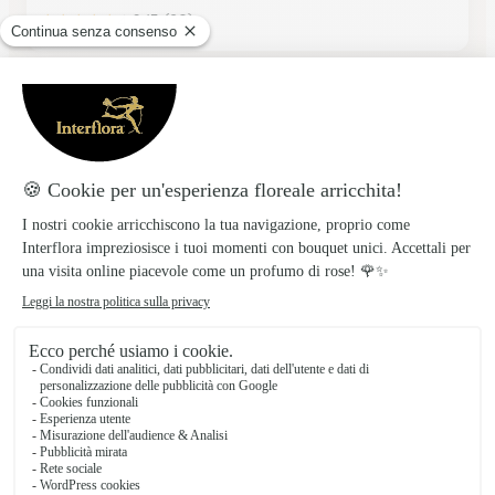
★
★
★
★
★
4.8/5 (39)
La Fiorita Snc
VICENZA
★
★
★
★
★
4.8/5 (27)
Fiori e bouquet in consegna in Veneto