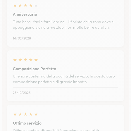
★
★
★
★
★
Anniversario
Tutto bene...facile fare l'ordine... il fiorista della zona dove si
appoggiano vicino a me ..top..fiori molto belli e duraturi...
14/02/2026
★
★
★
★
★
Composizione Perfetta
Ulteriore conferma della qualità del servizio. In questo caso
composizione perfetta e di grande impatto
25/12/2025
★
★
★
★
★
Ottimo servizio
Ottimo servizio, disponibilità massima e cordialità