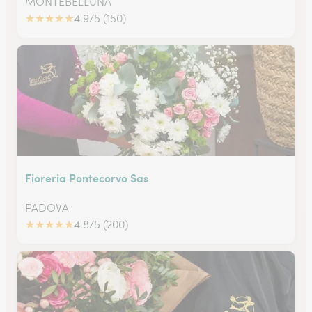
MONTEBELLUNA
★
★
★
★
★
4.9/5 (150)
Fioreria Pontecorvo Sas
PADOVA
★
★
★
★
★
4.8/5 (200)