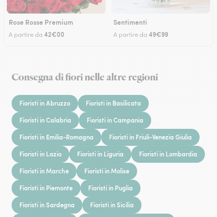
Rose Rosse Premium
Sentimenti
42€00
49€99
A partire da
A partire da
Consegna di fiori nelle altre regioni
Fioristi in Abruzzo
Fioristi in Basilicata
Fioristi in Calabria
Fioristi in Campania
Fioristi in Emilia-Romagna
Fioristi in Friuli-Venezia Giulia
Fioristi in Lazio
Fioristi in Liguria
Fioristi in Lombardia
Fioristi in Marche
Fioristi in Molise
Fioristi in Piemonte
Fioristi in Puglia
Fioristi in Sardegna
Fioristi in Sicilia