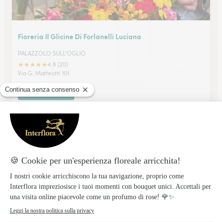
Fioreria Il Glicine Di Forlanelli Luciana
PALAZZOLO SULL'OGLIO
★
★
★
★
★
4.8 (20)
Via G. Matteotti 101
Vedi il negozio
Boutique Del Fiore Sas
DARFO-BOARIO TERME