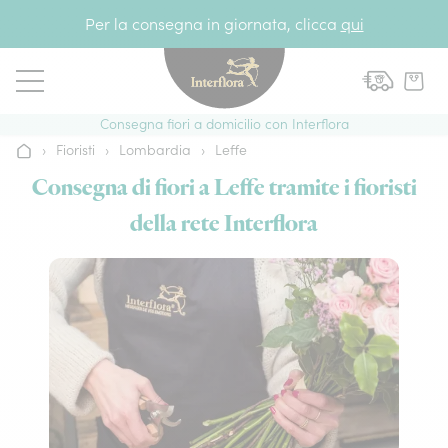
Vai al contenuto
Per la consegna in giornata, clicca
qui
Consegna fiori a domicilio con Interflora
›
Fioristi
›
Lombardia
›
Leffe
Home
Consegna di fiori a Leffe tramite i fioristi
della rete Interflora