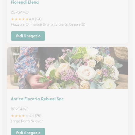
Fiorendi Elena
BERGAMO
★
★
★
★
★
4.8 (54)
Piazzale Olimpiadi 8/a-alt.Viale G. Cesare 20
Vedi il negozio
Antica Fioreria Rebussi Snc
BERGAMO
★
★
★
★
★
4.4 (75)
Largo Porta Nuova 1
Vedi il negozio