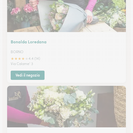
Bonalda Loredana
BORNO
★
★
★
★
★
4.4 (14)
Via Calame' 3
Vedi il negozio