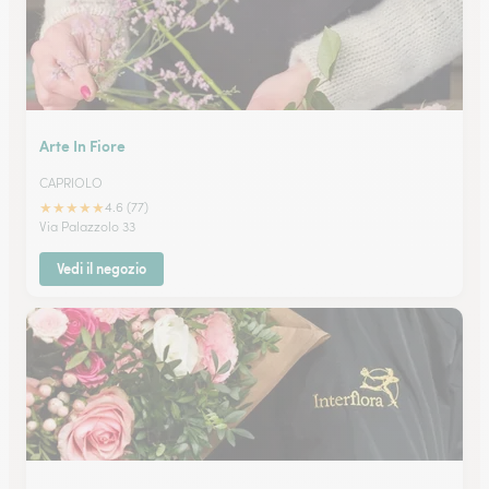
Arte In Fiore
CAPRIOLO
★
★
★
★
★
4.6 (77)
Via Palazzolo 33
Vedi il negozio