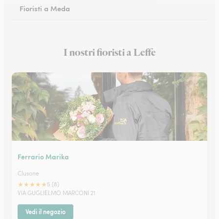
Fioristi a Meda
Fioristi a San Donato Milanese
I nostri fioristi a Leffe
Fioristi a Monza
Ferrario Marika
Clusone
★
★
★
★
★
5 (8)
VIA GUGLIELMO MARCONI 21
Vedi il negozio