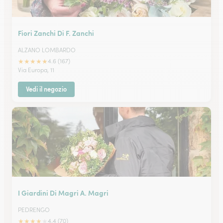
Fiori Zanchi Di F. Zanchi
ALZANO LOMBARDO
★
★
★
★
★
4.6 (167)
Via Europa, 11
Vedi il negozio
I Giardini Di Magri A. Magri
PEDRENGO
★
★
★
★
★
4.4 (70)