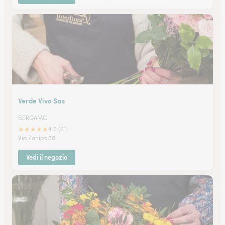
Verde Vivo Sas
BERGAMO
★
★
★
★
★
4.6 (61)
Via Zanica 50
Vedi il negozio