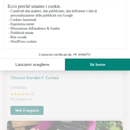
★
★
★
★
★
4.6 (22)
Viale Tassara 13
Vedi il negozio
Chiosco Garden F. Cortesi
GHISALBA
★
★
★
★
★
5 (1)
Via Ghidini 15
Vedi il negozio