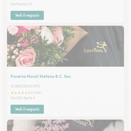
Via Fantoni 21
Vedi il negozio
Fioreria Moioli Stefano & C. Snc
SCANZOROSCIATE
★
★
★
★
★
4.6 (144)
Via XXV Aprile 5
Vedi il negozio