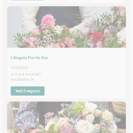
L’Angolo Fiorito Snc
GORLAGO
★
★
★
★
★
4.8 (46)
Via Sibellini 24
Vedi il negozio