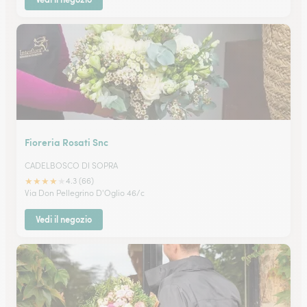
Fioreria Rosati Snc
CADELBOSCO DI SOPRA
★
★
★
★
★
4.3 (66)
Via Don Pellegrino D'Oglio 46/c
Vedi il negozio