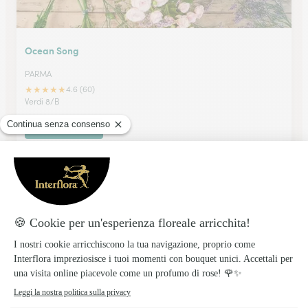
Ocean Song
PARMA
★
★
★
★
★
4.6 (60)
Verdi 8/B
Vedi il negozio
Luongo Ylenia
PARMA