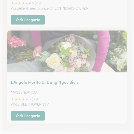
★
★
★
★
★
4.8 (23)
Via delle Rimembranze, 8 SANT’ILARIO D’ENZA
Vedi il negozio
L’Angolo Fiorito Di Dang Ngoc Bich
MASSENZATICO
★
★
★
★
★
5 (35)
VIALE BEETHOVEN 35 A
Vedi il negozio