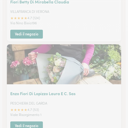
Fiori Betty Di Mirabella Claudia
VILLAFRANCA DI VERONA
★
★
★
★
★
4.7 (124)
Via Nino Bixio196
Vedi il negozio
Enzo Fiori Di Lopizzo Laura E C. Sas
PESCHIERA DEL GARDA
★
★
★
★
★
4.7 (53)
Viale Risorgimento 1
Vedi il negozio