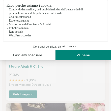
★
★
★
★
★
4.5 (53)
Via Dalmazia 2 b
Vedi il negozio
Mauro Abati & C. Snc
PARMA
★
★
★
★
★
4.9 (455)
Strada Massimo D'Azeglio 93/a
Vedi il negozio