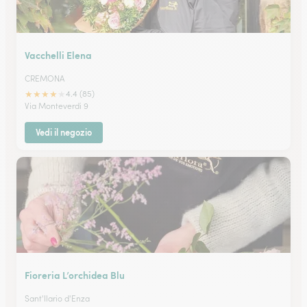
Vacchelli Elena
CREMONA
★
★
★
★
★
4.4 (85)
Via Monteverdi 9
Vedi il negozio
Fioreria L’orchidea Blu
Sant'Ilario d'Enza