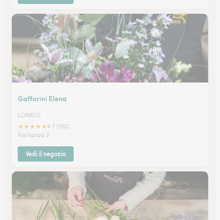
Gafforini Elena
LONATO
★
★
★
★
★
4.7 (192)
Via Isonzo 2
Vedi il negozio