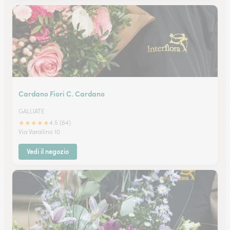
Cardano Fiori C. Cardano
GALLIATE
★
★
★
★
★
4.5 (64)
Via Varallino 10
Vedi il negozio