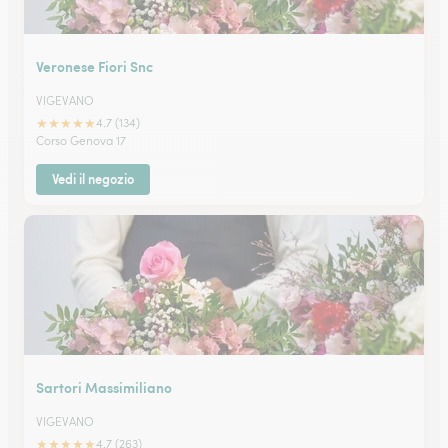
Veronese Fiori Snc
VIGEVANO
★
★
★
★
★
4.7 (134)
Corso Genova 17
Vedi il negozio
Sartori Massimiliano
VIGEVANO
★
★
★
★
★
4.7 (263)