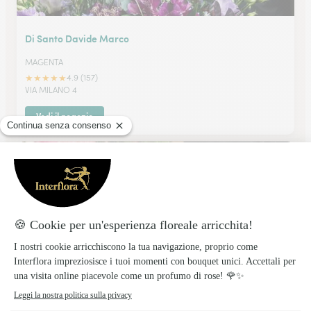
Di Santo Davide Marco
MAGENTA
★
★
★
★
★
4.9 (157)
VIA MILANO 4
Vedi il negozio
Creazioni Di Miriam S.r.l.s.
VERCELLI
★
★
★
★
★
4.9 (252)