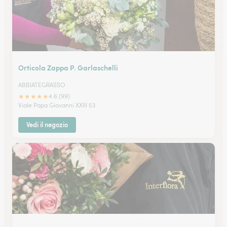
Orticola Zappa P. Garlaschelli
ABBIATEGRASSO
★
★
★
★
★
4.6 (99)
Viale Papa Giovanni XXIII 53
Vedi il negozio