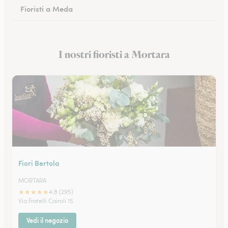
Fioristi a Meda
Fioristi a San Donato Milanese
I nostri fioristi a Mortara
Fioristi a Monza
Fiori Bertola
MORTARA
★
★
★
★
★
4.8 (295)
Via Fratelli Cairoli 15
Vedi il negozio