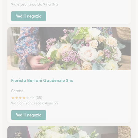
Viale Leonardo Da Vinci 3/a
Vedi il negozio
Fiorista Bertani Gaudenzio Snc
Cerano
★
★
★
★
★
4.4 (35)
Via San Francesco d'Assisi 29
Vedi il negozio