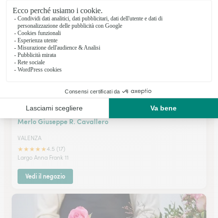
Via Nigra, 4
Vedi il negozio
Merlo Giuseppe R. Cavallero
VALENZA
★
★
★
★
★
4.5 (17)
Largo Anna Frank 11
Vedi il negozio