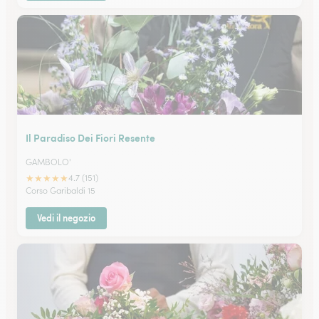
Il Paradiso Dei Fiori Resente
GAMBOLO'
★
★
★
★
★
4.7 (151)
Corso Garibaldi 15
Vedi il negozio