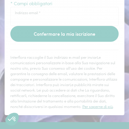
* Campi obbligatori
Indirizzo email
*
Confermare la mia iscrizione
Interflora raccoglie il Suo indirizzo e-mail per inviarLe
comunicazioni personalizzate in base alla Sua navigazione sul
nostro sito, previo Suo consenso all'uso dei cookie. Per
garantire la consegna delle email, valutare le prestazioni delle
campagne e personalizzare le comunicazioni, Interflora utilizza
dei tracciatori. Interflora può inviarLe pubblicità mirate sui
social network. Lei può accedere ai dati che La riguardano,
rettificarli, richiederne la cancellazione, esercitare il Suo diritto
alla limitazione del trattamento e alla portabilità dei dati,
nonché disiscriversi in qualsiasi momento.
Per saperne di più
.