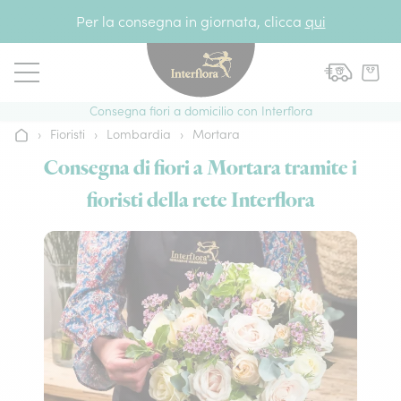
Vai al contenuto
Per la consegna in giornata, clicca
qui
Consegna fiori a domicilio con Interflora
›
Fioristi
›
Lombardia
›
Mortara
Home
Consegna di fiori a Mortara tramite i
fioristi della rete Interflora