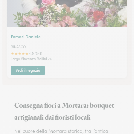
Fomasi Daniele
BINASCO
★
★
★
★
★
4.9 (341)
Largo Vincenzo Bellini 24
Vedi il negozio
Consegna fiori a Mortara: bouquet
artigianali dai fioristi locali
Nel cuore della Mortara storica, tra l’antica