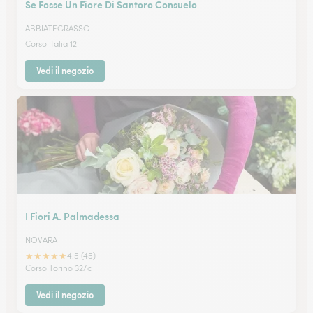
Se Fosse Un Fiore Di Santoro Consuelo
ABBIATEGRASSO
Corso Italia 12
Vedi il negozio
I Fiori A. Palmadessa
NOVARA
★
★
★
★
★
4.5 (45)
Corso Torino 32/c
Vedi il negozio