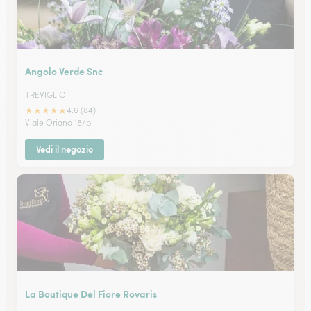
Angolo Verde Snc
TREVIGLIO
★
★
★
★
★
4.6 (84)
Viale Oriano 18/b
Vedi il negozio
La Boutique Del Fiore Rovaris