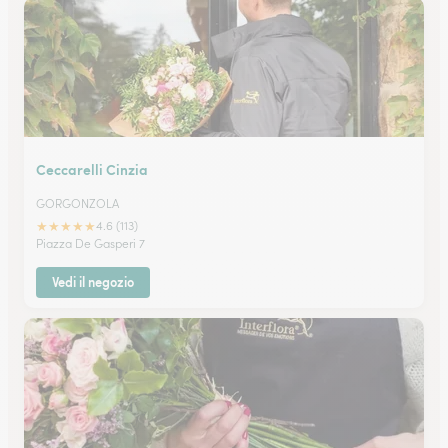
Ceccarelli Cinzia
GORGONZOLA
★
★
★
★
★
4.6 (113)
Piazza De Gasperi 7
Vedi il negozio