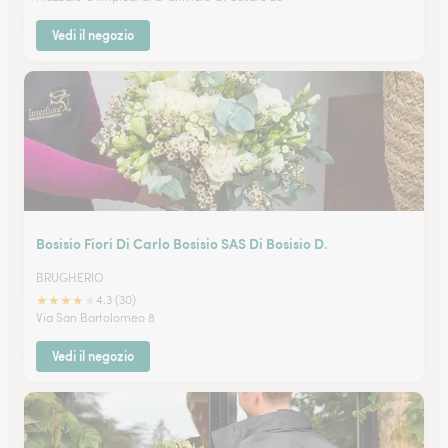
Vedi il negozio
Bosisio Fiori Di Carlo Bosisio SAS Di Bosisio D.
BRUGHERIO
★
★
★
★
★
4.3 (30)
Via San Bartolomeo 8
Vedi il negozio