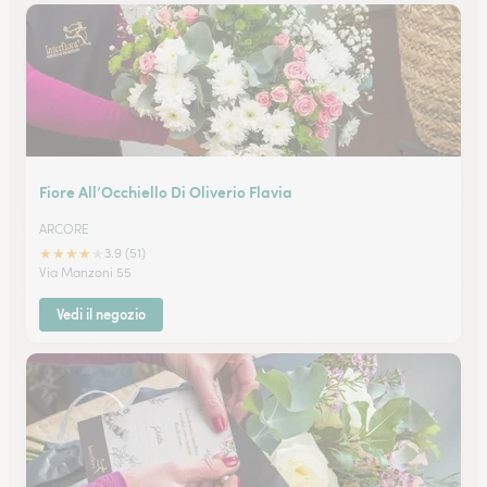
Fiore All’Occhiello Di Oliverio Flavia
ARCORE
★
★
★
★
★
3.9 (51)
Via Manzoni 55
Vedi il negozio