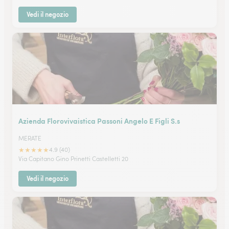
Vedi il negozio
Azienda Florovivaistica Passoni Angelo E Figli S.s
MERATE
★
★
★
★
★
4.9 (40)
Via Capitano Gino Prinetti Castelletti 20
Vedi il negozio