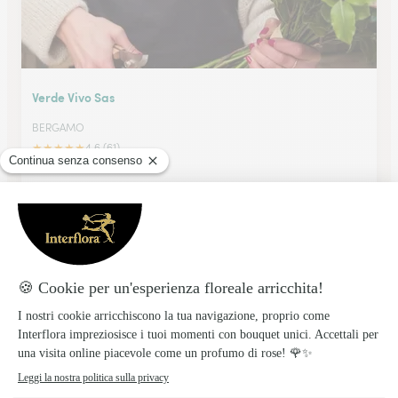
Verde Vivo Sas
BERGAMO
★
★
★
★
★
4.6 (61)
Via Zanica 50
Vedi il negozio
Antica Fioreria Rebussi Snc