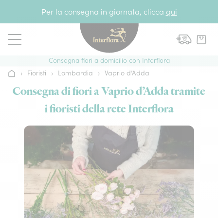
Vai al contenuto
Per la consegna in giornata, clicca
qui
Consegna fiori a domicilio con Interflora
›
Fioristi
›
Lombardia
›
Vaprio d’Adda
Home
Consegna di fiori a Vaprio d’Adda tramite
i fioristi della rete Interflora