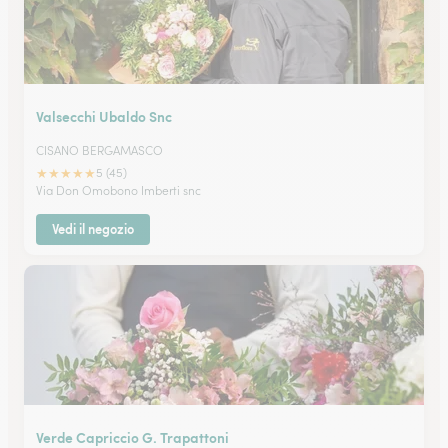
Valsecchi Ubaldo Snc
CISANO BERGAMASCO
★
★
★
★
★
5 (45)
Via Don Omobono Imberti snc
Vedi il negozio
Verde Capriccio G. Trapattoni