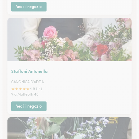
Vedi il negozio
Staffoni Antonella
CANONICA D'ADDA
★
★
★
★
★
4.9 (14)
Via Matteotti 48
Vedi il negozio