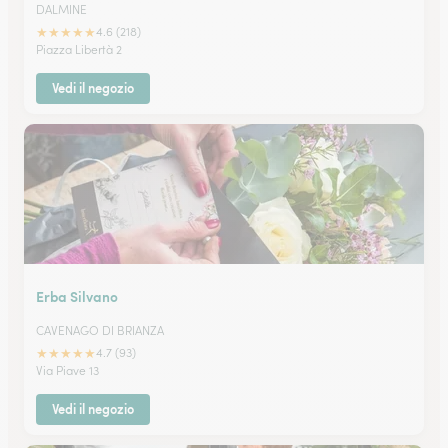
DALMINE
★
★
★
★
★
4.6 (218)
Piazza Libertà 2
Vedi il negozio
Erba Silvano
CAVENAGO DI BRIANZA
★
★
★
★
★
4.7 (93)
Via Piave 13
Vedi il negozio