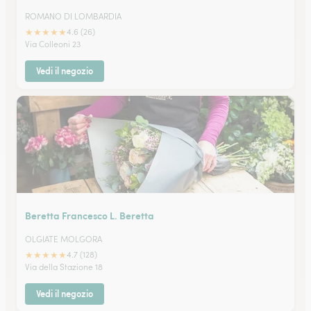
ROMANO DI LOMBARDIA
★
★
★
★
★
4.6 (26)
Via Colleoni 23
Vedi il negozio
Beretta Francesco L. Beretta
OLGIATE MOLGORA
★
★
★
★
★
4.7 (128)
Via della Stazione 18
Vedi il negozio