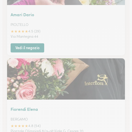
Amari Dario
PIOLTELLO
★
★
★
★
★
4.5 (29)
Via Mantegna 44
Vedi il negozio
Fiorendi Elena
BERGAMO
★
★
★
★
★
4.8 (54)
Piazzale Olimpiadi 8/a-alt.Viale G. Cesare 20