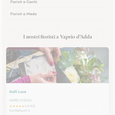
Fioristi a Cantù
Fioristi a Meda
Fioristi a San Donato Milanese
I nostri fioristi a Vaprio d’Adda
Fioristi a Monza
Galli Luca
VAPRIO D'ADDA
★
★
★
★
★
4.8 (62)
Via Matteotti 4