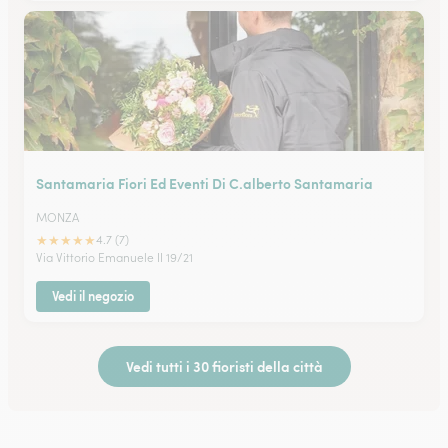
Santamaria Fiori Ed Eventi Di C.alberto Santamaria
MONZA
★
★
★
★
★
4.7 (7)
Via Vittorio Emanuele II 19/21
Vedi il negozio
Vedi tutti i 30 fioristi della città