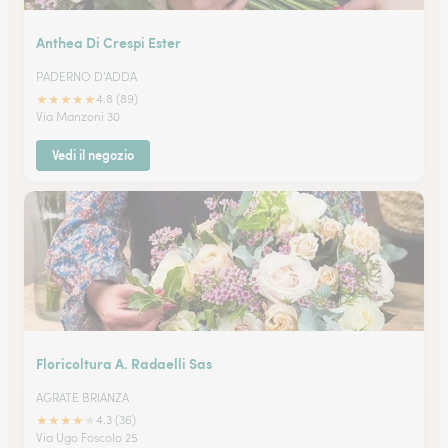
Anthea Di Crespi Ester
PADERNO D'ADDA
★
★
★
★
★
4.8 (89)
Via Manzoni 30
Vedi il negozio
Floricoltura A. Radaelli Sas
AGRATE BRIANZA
★
★
★
★
★
4.3 (36)
Via Ugo Foscolo 25