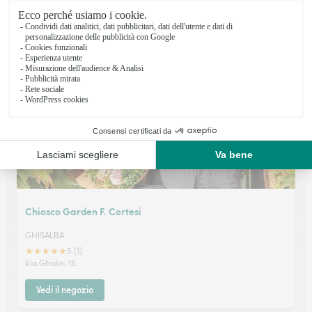
BERGAMO
★
★
★
★
★
4.4 (75)
Largo Porta Nuova 1
Vedi il negozio
Chiosco Garden F. Cortesi
GHISALBA
★
★
★
★
★
5 (1)
Via Ghidini 15
Vedi il negozio