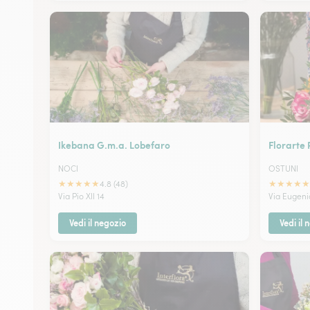
Ikebana G.m.a. Lobefaro
Florarte 
NOCI
OSTUNI
★
★
★
★
★
★
★
★
★
★
4.8 (48)
Via Pio XII 14
Via Eugeni
Vedi il negozio
Vedi il 