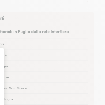
rni
 fioristi in Puglia della rete Interflora
ari
Lecce
Foggia
Tricase
Cellino San Marco
Grottaglie