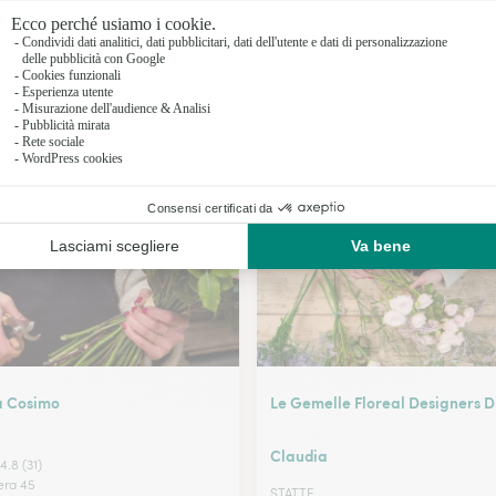
Fioristi a B
Fioristi a B
Fioristi a G
I nostri fioristi a Taranto
Fioristi a
a Cosimo
Le Gemelle Floreal Designers D
Claudia
4.8 (31)
era 45
STATTE