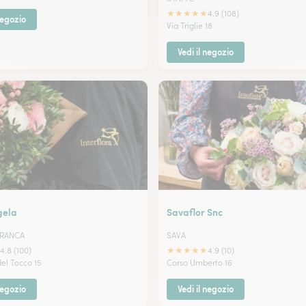
★
★
★
★
★
4.9 (108)
negozio
Via Triglie 18
Vedi il negozio
gela
Savaflor Snc
FRANCA
SAVA
★
★
★
★
★
4.8 (100)
4.9 (10)
del Tocco 15
Corso Umberto 16
negozio
Vedi il negozio