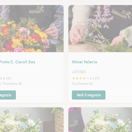
Proto C. Caroli Sas
Minei Valerio
LATERZA
★
★
★
★
★
4.5 (15)
4.3 (7)
o Trinchera 35
Via Dante 50
negozio
Vedi il negozio