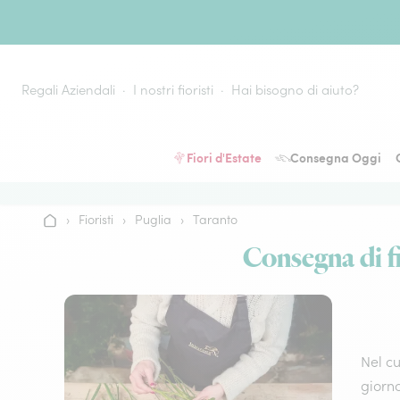
Vai al contenuto
Regali Aziendali
I nostri fioristi
Hai bisogno di aiuto?
Fiori d'Estate
Consegna Oggi
›
Fioristi
›
Puglia
›
Taranto
Home
Consegna di fi
Nel cu
giorno