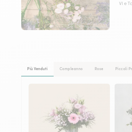
VI e T
Più Venduti
Compleanno
Rose
Piccoli P