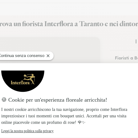
ova un fiorista Interflora a Taranto e nei dinto
I
Fioristi a B
Fioristi a 
Fioristi a 
Fioristi a 
Fioristi a 
Fioristi a 