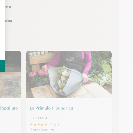
itonto
rindisi
allipoli
 San Giovanni Rotondo
i Spalluto
La Primula F. Sanarica
GROTTAGLIE
★
★
★
★
★
4.9 (41)
Piazza Verdi 38