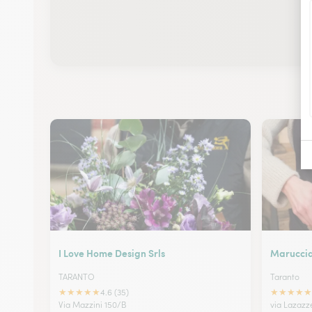
I Love Home Design Srls
Marucci
TARANTO
Taranto
★
★
★
★
★
★
★
★
★
★
4.6 (35)
Via Mazzini 150/B
via Lazazz