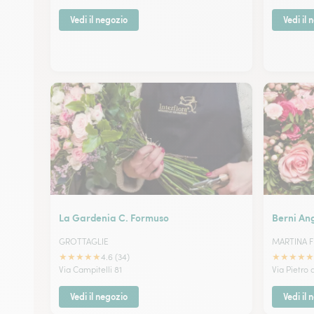
Vedi il negozio
Vedi il 
La Gardenia C. Formuso
Berni An
GROTTAGLIE
MARTINA 
★
★
★
★
★
★
★
★
★
★
4.6 (34)
Via Campitelli 81
Via Pietro 
Vedi il negozio
Vedi il 