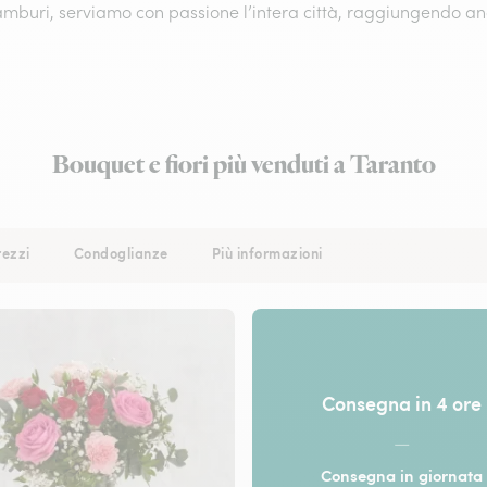
amburi, serviamo con passione l’intera città, raggiungendo anc
Bouquet e fiori più venduti a Taranto
rezzi
Condoglianze
Più informazioni
Consegna in 4 ore
—
Consegna in giornata