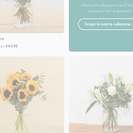
Effettua l'ordine entro le 17:30
ricevere i fiori in giornata
Scopri la nostra collezione
re
44€99
 da