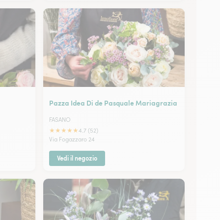
Pazza Idea Di de Pasquale Mariagrazia
FASANO
★
★
★
★
★
4.7 (52)
Via Fogazzaro 24
Vedi il negozio