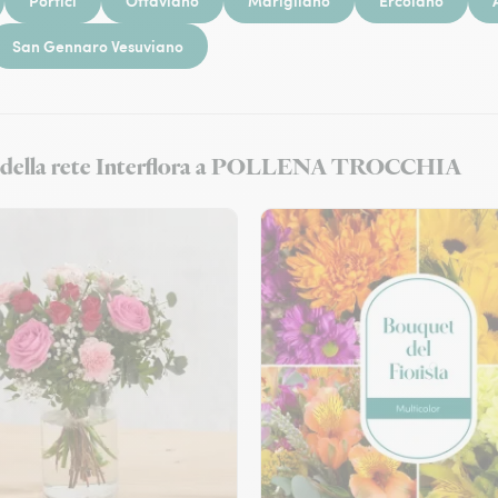
Portici
Ottaviano
Marigliano
Ercolano
San Gennaro Vesuviano
zo e della rete Interflora a POLLENA TROCCHIA