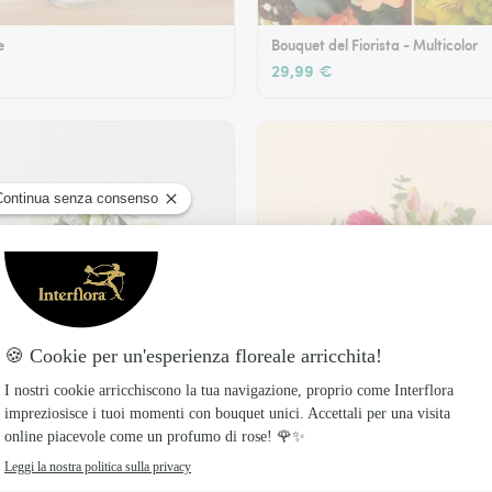
e
Bouquet del Fiorista - Multicolor
29,99 €
Legame fiorito
49,99 €