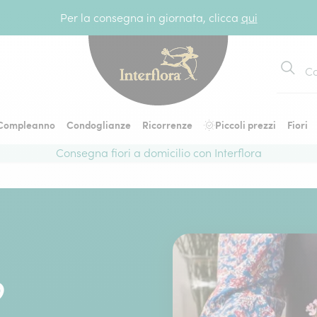
Per la consegna in giornata, clicca
qui
Cerca
Compleanno
Condoglianze
Ricorrenze
Piccoli prezzi
Fiori
Consegna fiori a domicilio con Interflora
O