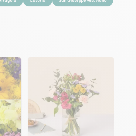
Afragola
Casoria
San Giuseppe Vesuviano