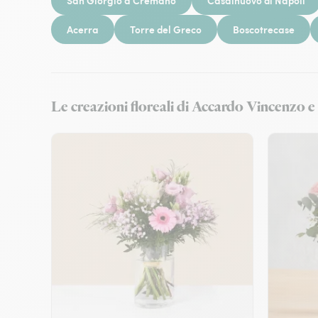
San Giorgio a Cremano
Casalnuovo di Napoli
Acerra
Torre del Greco
Boscotrecase
Le creazioni floreali di Accardo Vincen