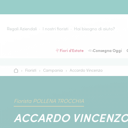
Vai al contenuto
Regali Aziendali
I nostri fioristi
Hai bisogno di aiuto?
Fiori d'Estate
Consegna Oggi
›
Fioristi
›
Campania
›
Accardo Vincenzo
Home
Fiorista POLLENA TROCCHIA
ACCARDO VINCENZ