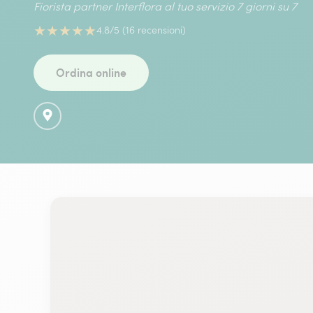
Fiorista partner Interflora al tuo servizio 7 giorni su 7
★
★
★
★
★
4.8/5 (16 recensioni)
Ordina online