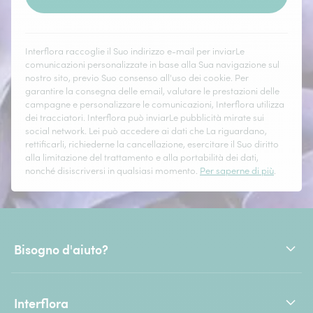
Interflora raccoglie il Suo indirizzo e-mail per inviarLe
comunicazioni personalizzate in base alla Sua navigazione sul
nostro sito, previo Suo consenso all'uso dei cookie. Per
garantire la consegna delle email, valutare le prestazioni delle
campagne e personalizzare le comunicazioni, Interflora utilizza
dei tracciatori. Interflora può inviarLe pubblicità mirate sui
social network. Lei può accedere ai dati che La riguardano,
rettificarli, richiederne la cancellazione, esercitare il Suo diritto
alla limitazione del trattamento e alla portabilità dei dati,
nonché disiscriversi in qualsiasi momento.
Per saperne di più
.
Bisogno d'aiuto?
Interflora