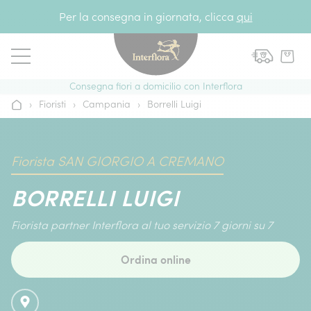
Vai al contenuto
Per la consegna in giornata, clicca
qui
Consegna fiori a domicilio con Interflora
›
Fioristi
›
Campania
›
Borrelli Luigi
Home
Fiorista SAN GIORGIO A CREMANO
BORRELLI LUIGI
Fiorista partner Interflora al tuo servizio 7 giorni su 7
Ordina online