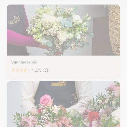
Sannino Fabio
★
★
★
★
★
4.3/5 (3)