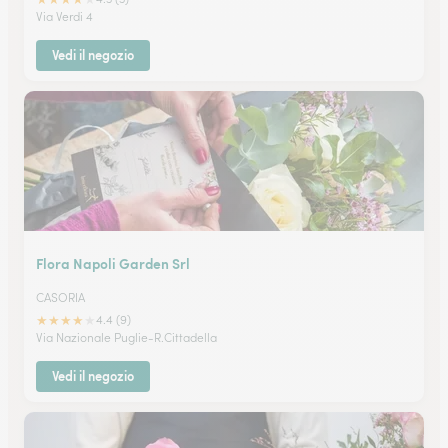
Via Verdi 4
Vedi il negozio
Flora Napoli Garden Srl
CASORIA
★
★
★
★
★
4.4 (9)
Via Nazionale Puglie-R.Cittadella
Vedi il negozio