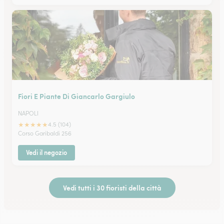
Fiori E Piante Di Giancarlo Gargiulo
NAPOLI
★
★
★
★
★
4.5 (104)
Corso Garibaldi 256
Vedi il negozio
Vedi tutti i 30 fioristi della città