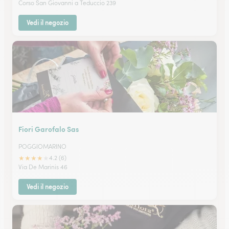
Corso San Giovanni a Teduccio 239
Vedi il negozio
Fiori Garofalo Sas
POGGIOMARINO
★
★
★
★
★
4.2 (6)
Via De Marinis 46
Vedi il negozio