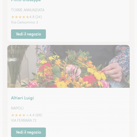
TORRE ANNUNZIATA
★
★
★
★
★
4.8 (24)
Via Gelsomino 3
Vedi il negozio
Altieri Luigi
NAPOLI
★
★
★
★
★
4.4 (68)
VIA FERRARA 72
Vedi il negozio