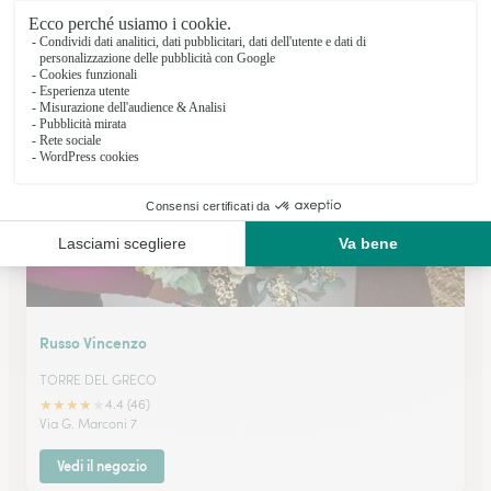
Borrelli Luigi
SAN GIORGIO A CREMANO
Via G. Guerra 31/33
Vedi il negozio
Russo Vincenzo
TORRE DEL GRECO
★
★
★
★
★
4.4 (46)
Via G. Marconi 7
Vedi il negozio