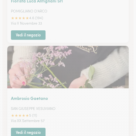
Fiorista Luca Antignani Srl
POMIGLIANO D'ARCO
★
★
★
★
★
4.6 (194)
Via V Novembre 33
Vedi il negozio
Ambrosio Gaetano
SAN GIUSEPPE VESUVIANO
★
★
★
★
★
5 (11)
Via XX Settembre 57
Vedi il negozio