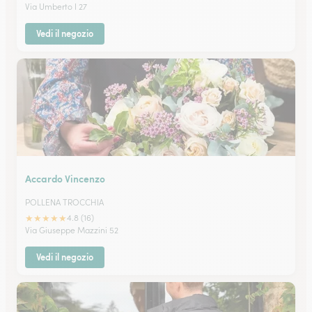
Via Umberto I 27
Vedi il negozio
Accardo Vincenzo
POLLENA TROCCHIA
★
★
★
★
★
4.8 (16)
Via Giuseppe Mazzini 52
Vedi il negozio