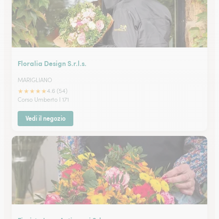
Floralia Design S.r.l.s.
MARIGLIANO
★
★
★
★
★
4.6 (54)
Corso Umberto I 171
Vedi il negozio