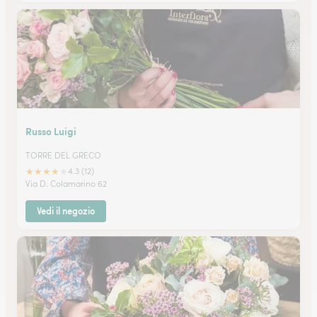
Russo Luigi
TORRE DEL GRECO
★
★
★
★
★
4.3 (12)
Via D. Colamarino 62
Vedi il negozio