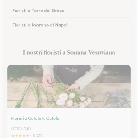
Fioristi a Torre del Greco
Fioristi a Marano di Napoli
Fioristi a Eboli
I nostri fioristi a Somma Vesuviana
Fioristi a Castellammare di Stabia
Fioreria Cutolo F. Cutolo
OTTAVIANO
★
★
★
★
★
4.6 (27)