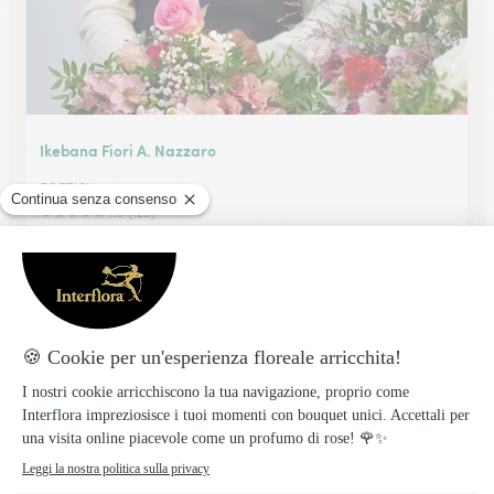
Ikebana Fiori A. Nazzaro
PORTICI
★
★
★
★
★
4.9 (129)
Via Liberta' 249
Vedi il negozio