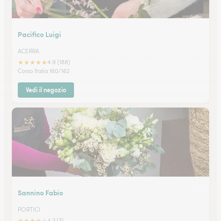
Pacifico Luigi
ACERRA
★
★
★
★
★
4.9 (188)
Corso Italia 160/162
Vedi il negozio
Sannino Fabio
PORTICI
★
★
★
★
★
4.3 (3)