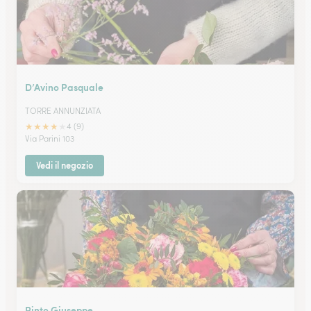
D’Avino Pasquale
TORRE ANNUNZIATA
★
★
★
★
★
4 (9)
Via Parini 103
Vedi il negozio
Pinto Giuseppe