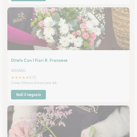
Ditelo Con I Fiori R. Franzese
SAVIANO
★
★
★
★
★
5 (1)
Corso Vittorio Emanuele 68
Vedi il negozio