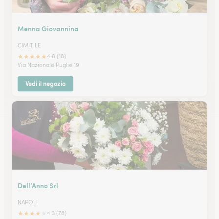
Menna Giovannina
CIMITILE
★
★
★
★
★
4.8 (18)
Via Nazionale Puglie 19
Vedi il negozio
Dell’Anno Srl
NAPOLI
★
★
★
★
★
4.3 (78)