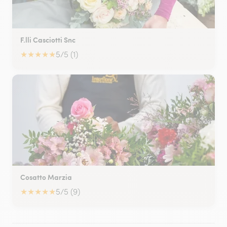
F.lli Casciotti Snc
★
★
★
★
★
5/5 (1)
Cosatto Marzia
★
★
★
★
★
5/5 (9)