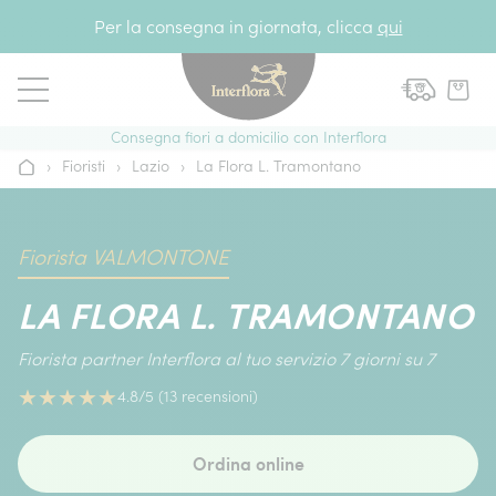
Vai al contenuto
Per la consegna in giornata, clicca
qui
Consegna fiori a domicilio con Interflora
›
Fioristi
›
Lazio
›
La Flora L. Tramontano
Home
Fiorista VALMONTONE
LA FLORA L. TRAMONTANO
Fiorista partner Interflora al tuo servizio 7 giorni su 7
★
★
★
★
★
4.8/5 (13 recensioni)
Ordina online