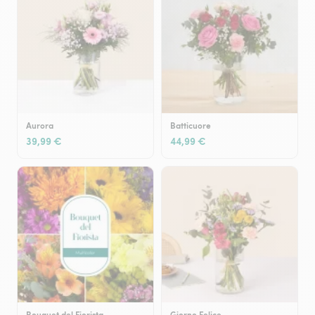
Aurora
Batticuore
39,99 €
44,99 €
Bouquet del Fiorista -
Giorno Felice