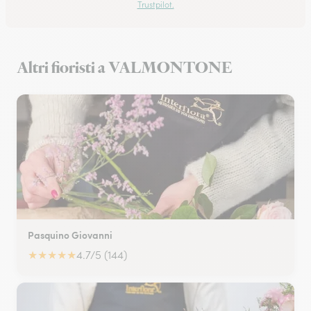
Trustpilot.
Altri fioristi a VALMONTONE
Pasquino Giovanni
★
★
★
★
★
4.7/5 (144)