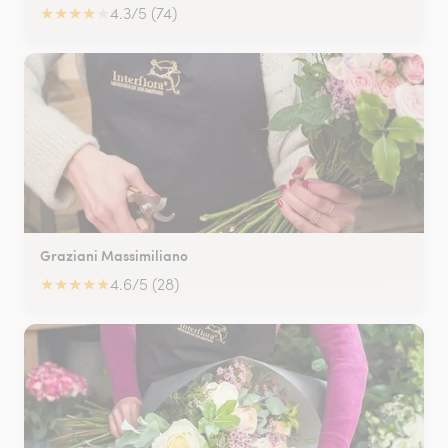
★
★
★
★
★
4.3/5 (74)
Graziani Massimiliano
★
★
★
★
★
4.6/5 (28)