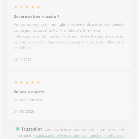
★
★
★
★
★
Sorpresa ben riuscita!!
Per compleanno di mia figlia che vive a Bruxelles ho richiesto
consegna bouquet di fiori tramite sito Interflora
internazionale. Ho inserito l’ordine alle ore 11, scegliendo tra i
vari tipi proposti, chiedendo consegna in giornata. Alle ore 16
mia figlia…
22/11/2025
★
★
★
★
★
Veloce e onesta
Veloce e onesta
04/05/2026
Trustpilot
Esempio di recensioni dei clienti fornite tramite
Trustpilot.
Visualizza tutte le recensioni del marchio Interflora su