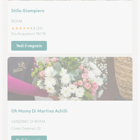
Stillo Giampiero
ROMA
★
★
★
★
★
4.8 (28)
Via Acquaroni 76/78
Vedi il negozio
Oh Mamy Di Martina Achilli
GENZANO DI ROMA
Corso Gramsci 32