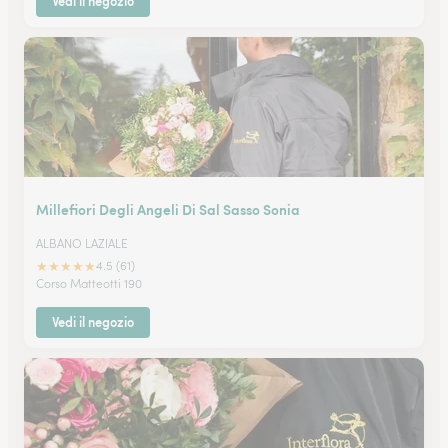
Vedi il negozio
Millefiori Degli Angeli Di Sal Sasso Sonia
ALBANO LAZIALE
★
★
★
★
★
4.5 (61)
Corso Matteotti 190
Vedi il negozio