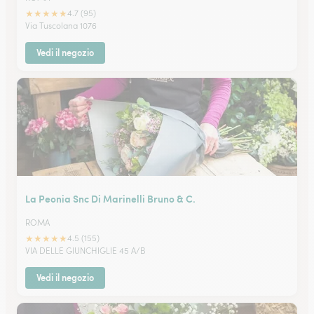
★
★
★
★
★
4.7 (95)
Via Tuscolana 1076
Vedi il negozio
La Peonia Snc Di Marinelli Bruno & C.
ROMA
★
★
★
★
★
4.5 (155)
VIA DELLE GIUNCHIGLIE 45 A/B
Vedi il negozio