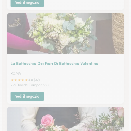
Vedi il negozio
La Bottecchia Dei Fiori Di Bottecchia Valentina
ROMA
★
★
★
★
★
4.8 (32)
Via Davide Campari 180
Vedi il negozio