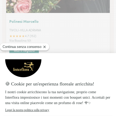
Polinesi Marcello
TIVOLI-VILLA ADRIANA
★
★
★
★
★
4.7 (152)
Via Rosolina 101
Vedi il negozio
Quaglietti Francesca
Roma