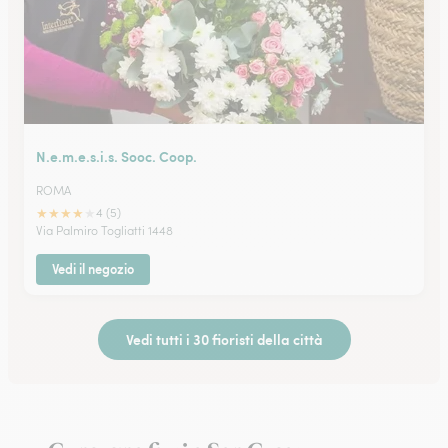
N.e.m.e.s.i.s. Sooc. Coop.
ROMA
★
★
★
★
★
4 (5)
Via Palmiro Togliatti 1448
Vedi il negozio
Vedi tutti i 30 fioristi della città