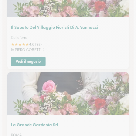
Il Sabato Del Villaggio Fioristi Di A. Vannacci
Colleferro
★
★
★
★
★
4.6 (92)
IA PIERO GOBETTI 2
Vedi il negozio
La Grande Gardenia Srl
ROMA