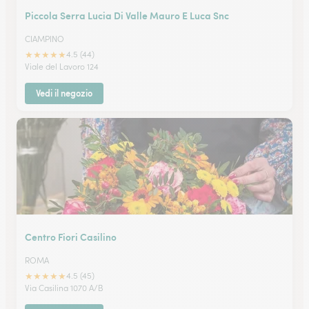
Piccola Serra Lucia Di Valle Mauro E Luca Snc
CIAMPINO
★
★
★
★
★
4.5 (44)
Viale del Lavoro 124
Vedi il negozio
Centro Fiori Casilino
ROMA
★
★
★
★
★
4.5 (45)
Via Casilina 1070 A/B