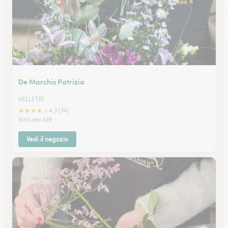
De Marchis Patrizia
VELLETRI
★
★
★
★
★
4.3 (74)
Via Lata 329
Vedi il negozio