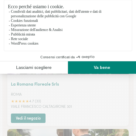
★
★
★
★
★
4.7 (126)
VIA ROCCA IMPERIALE 2
Vedi il negozio
La Romana Floreale Srls
ROMA
★
★
★
★
★
4.7 (33)
VIALE FRANCESCO CALTAGIRONE 301
Vedi il negozio