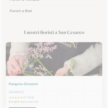
Fioristi a Rieti
Fioristi a Cassino
I nostri fioristi a San Cesareo
Fioristi a Anzio
Pasquino Giovanni
ZAGAROLO
★
★
★
★
★
4.7 (144)
Via della Servicola 2/A