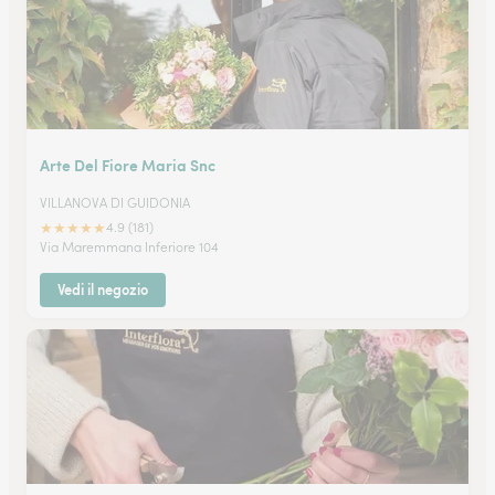
Arte Del Fiore Maria Snc
VILLANOVA DI GUIDONIA
★
★
★
★
★
4.9 (181)
Via Maremmana Inferiore 104
Vedi il negozio