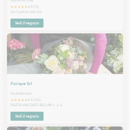
VALMONTONE
★
★
★
★
★
4.8 (13)
Via Casilina 148/150
Vedi il negozio
Fiorique Srl
Grottaferrata
★
★
★
★
★
4.5 (212)
PIAZZA VINCENZO BELLINI 1- 2-3
Vedi il negozio