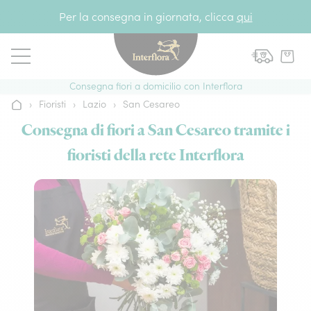
Vai al contenuto
Per la consegna in giornata, clicca
qui
Consegna fiori a domicilio con Interflora
›
Fioristi
›
Lazio
›
San Cesareo
Home
Consegna di fiori a San Cesareo tramite i
fioristi della rete Interflora