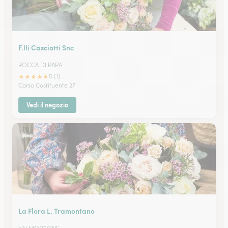
F.lli Casciotti Snc
ROCCA DI PAPA
★
★
★
★
★
5 (1)
Corso Costituente 27
Vedi il negozio
La Flora L. Tramontano