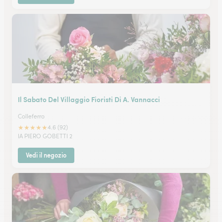
Il Sabato Del Villaggio Fioristi Di A. Vannacci
Colleferro
★
★
★
★
★
4.6 (92)
IA PIERO GOBETTI 2
Vedi il negozio