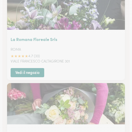
La Romana Floreale Srls
ROMA
★
★
★
★
★
4.7 (33)
VIALE FRANCESCO CALTAGIRONE 301
Vedi il negozio