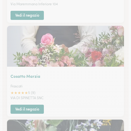
Via Maremmana Inferiore 104
Vedi il negozio
Cosatto Marzia
Frascati
★
★
★
★
★
5 (9)
VIA DI SPINETTA SNC
Vedi il negozio