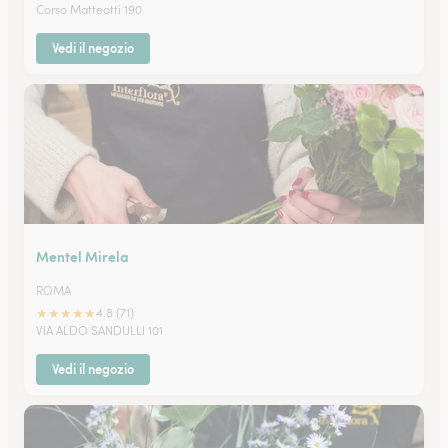
Corso Matteotti 190
Vedi il negozio
Mentel Mirela
ROMA
★
★
★
★
★
4.8 (71)
VIA ALDO SANDULLI 101
Vedi il negozio