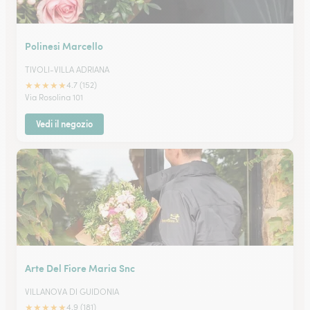
Polinesi Marcello
TIVOLI-VILLA ADRIANA
★
★
★
★
★
4.7 (152)
Via Rosolina 101
Vedi il negozio
Arte Del Fiore Maria Snc
VILLANOVA DI GUIDONIA
★
★
★
★
★
4.9 (181)