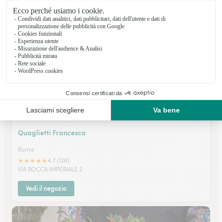
★
★
★
★
★
4.3 (74)
Via Lata 329
Vedi il negozio
Quaglietti Francesca
Roma
★
★
★
★
★
4.7 (126)
VIA ROCCA IMPERIALE 2
Vedi il negozio