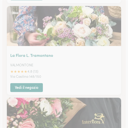
La Flora L. Tramontano
VALMONTONE
★
★
★
★
★
4.8 (13)
Via Casilina 148/150
Vedi il negozio