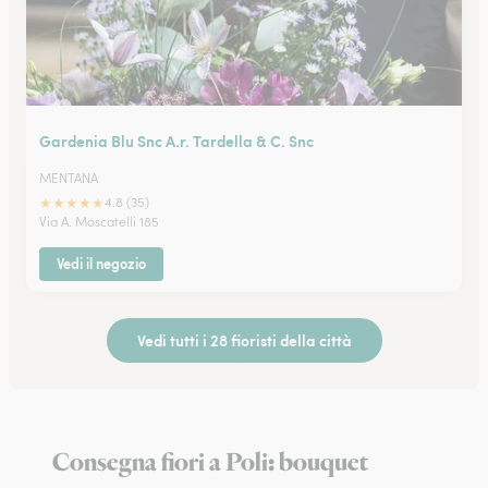
Gardenia Blu Snc A.r. Tardella & C. Snc
MENTANA
★
★
★
★
★
4.8 (35)
Via A. Moscatelli 185
Vedi il negozio
Vedi tutti i 28 fioristi della città
Consegna fiori a Poli: bouquet