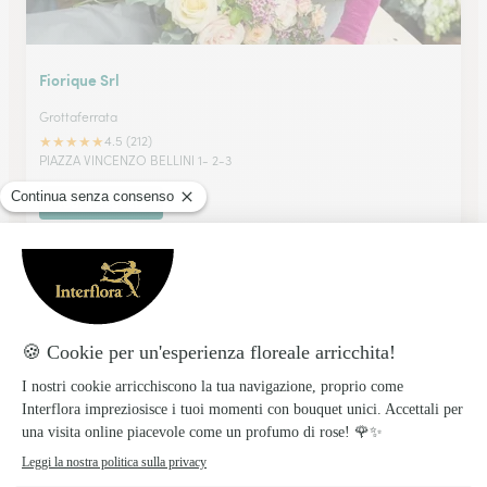
Fiorique Srl
Grottaferrata
★
★
★
★
★
4.5 (212)
PIAZZA VINCENZO BELLINI 1- 2-3
Vedi il negozio
De Marchis Patrizia
VELLETRI