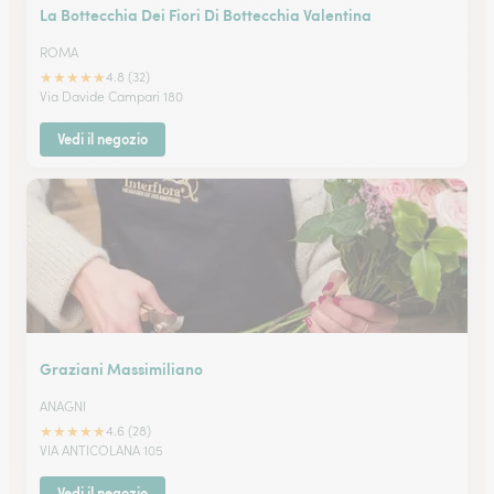
La Bottecchia Dei Fiori Di Bottecchia Valentina
ROMA
★
★
★
★
★
4.8 (32)
Via Davide Campari 180
Vedi il negozio
Graziani Massimiliano
ANAGNI
★
★
★
★
★
4.6 (28)
VIA ANTICOLANA 105
Vedi il negozio