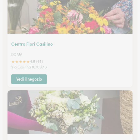
Centro Fiori Casilino
ROMA
★
★
★
★
★
4.5 (45)
Via Casilina 1070 A/B
Vedi il negozio