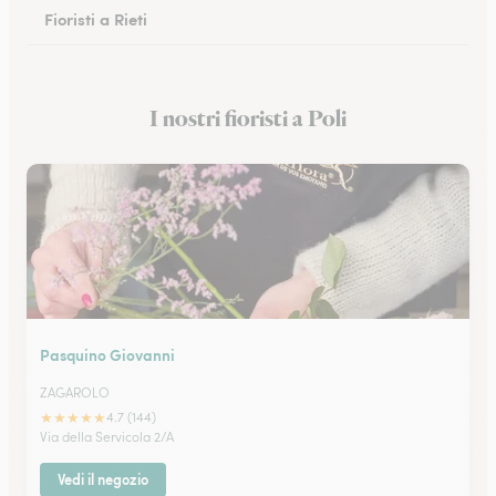
Fioristi a Rieti
Fioristi a Cassino
I nostri fioristi a Poli
Fioristi a Anzio
Pasquino Giovanni
ZAGAROLO
★
★
★
★
★
4.7 (144)
Via della Servicola 2/A
Vedi il negozio