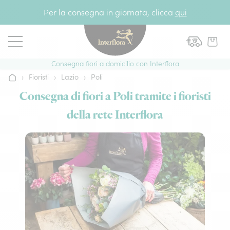
Vai al contenuto
Per la consegna in giornata, clicca
qui
Consegna fiori a domicilio con Interflora
›
Fioristi
›
Lazio
›
Poli
Home
Consegna di fiori a Poli tramite i fioristi
della rete Interflora