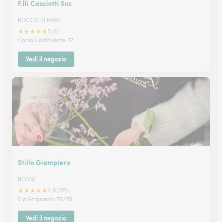
F.lli Casciotti Snc
ROCCA DI PAPA
★
★
★
★
★
5 (1)
Corso Costituente 27
Vedi il negozio
Stillo Giampiero
ROMA
★
★
★
★
★
4.8 (28)
Via Acquaroni 76/78
Vedi il negozio