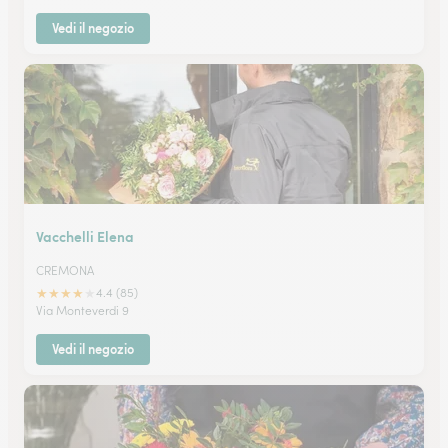
Vedi il negozio
Vacchelli Elena
CREMONA
★
★
★
★
★
4.4 (85)
Via Monteverdi 9
Vedi il negozio