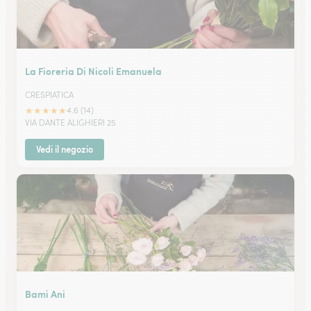
La Fioreria Di Nicoli Emanuela
CRESPIATICA
★
★
★
★
★
4.6 (14)
VIA DANTE ALIGHIERI 25
Vedi il negozio
Bami Ani