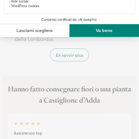
Bernardino. Questo borgo lombardo, affacciato
sul fiume Adda, conserva ancora oggi le sue
antiche mura e il castello medievale, testimoni
di una ricca storia che si intreccia con quella
della Lombardia.
En savoir plus
Hanno fatto consegnare fiori o una pianta
a Castiglione d’Adda
★
★
★
★
★
Assistenza top