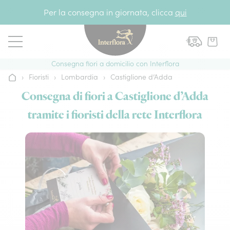
Vai al contenuto
Per la consegna in giornata, clicca
qui
Consegna fiori a domicilio con Interflora
›
Fioristi
›
Lombardia
›
Castiglione d’Adda
Home
Consegna di fiori a Castiglione d’Adda
tramite i fioristi della rete Interflora