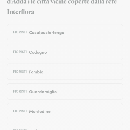
d’Adda : le città vicine coperte dalla rete
Interflora
Casalpusterlengo
FIORISTI
Codogno
FIORISTI
Fombio
FIORISTI
Guardamiglio
FIORISTI
Montodine
FIORISTI