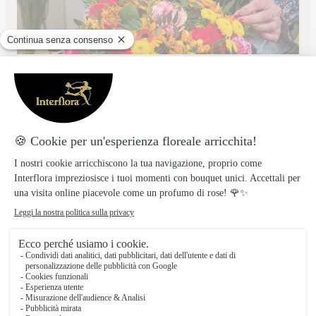
Oro Srls
CREMONA
★
★
★
★
★
5 (1)
Corso G. Matteotti 39
Vedi il negozio
Consegna fiori a Castiglione d’Adda
Nel cuore della provincia di Lodi, Castiglione
d’Adda si distingue per il suo caratteristico
centro storico dominato dalla Chiesa di San