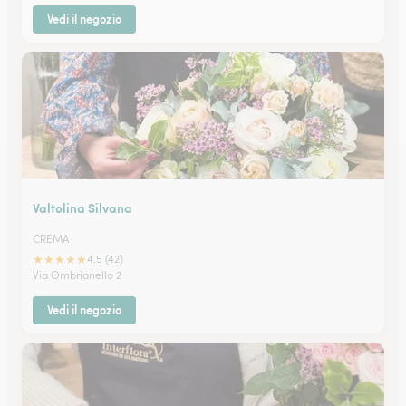
Vedi il negozio
Valtolina Silvana
CREMA
★
★
★
★
★
4.5 (42)
Via Ombrianello 2
Vedi il negozio