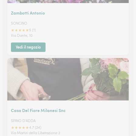
Zambotti Antonio
SONCINO
★
★
★
★
★
5 (1)
Via Dante, 10
Vedi il negozio
Casa Del Fiore Milanesi Snc
SPINO D'ADDA
★
★
★
★
★
4.7 (24)
Via Martiri della Liberazione 2