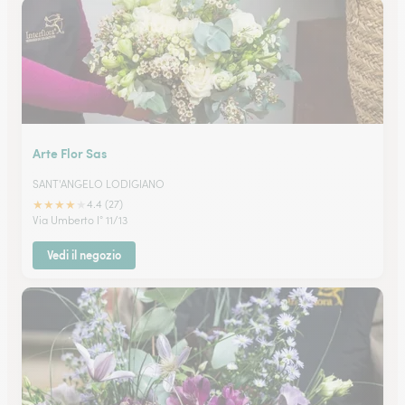
Arte Flor Sas
SANT'ANGELO LODIGIANO
★
★
★
★
★
4.4 (27)
Via Umberto I° 11/13
Vedi il negozio