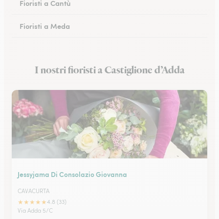
Fioristi a Cantù
Fioristi a Meda
Fioristi a San Donato Milanese
I nostri fioristi a Castiglione d’Adda
Fioristi a Monza
Jessyjama Di Consolazio Giovanna
CAVACURTA
★
★
★
★
★
4.8 (33)
Via Adda 5/C