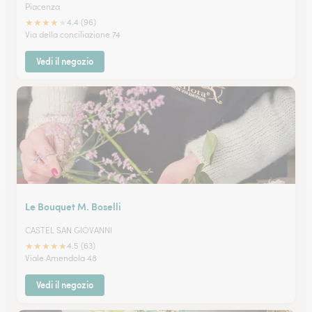
Piacenza
★
★
★
★
★
4.4 (96)
Via della conciliazione 74
Vedi il negozio
Le Bouquet M. Boselli
CASTEL SAN GIOVANNI
★
★
★
★
★
4.5 (63)
Viale Amendola 48
Vedi il negozio