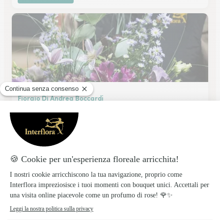
Fioraio Di Andrea Boccardi
PAVIA
★
★
★
★
★
3.8 (31)
Corso Cavour 7/c
Vedi il negozio