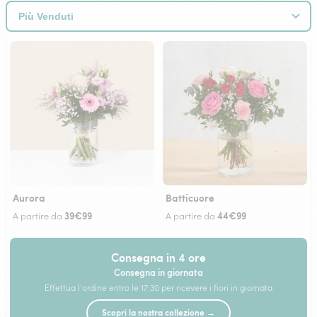
Aurora
Batticuore
39€99
44€99
A partire da
A partire da
Consegna in 4 ore
Consegna in giornata
Effettua l'ordine entro le 17:30 per ricevere i fiori in giornata
Scopri la nostra collezione →