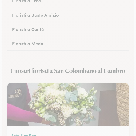
Fioristi a Erba
Fioristi a Busto Arsizio
Fioristi a Cantù
Fioristi a Meda
Fioristi a San Donato Milanese
I nostri fioristi a San Colombano al Lambro
Fioristi a Monza
Arte Flor Sas