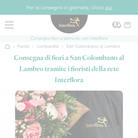
Vai al contenuto
Per la consegna in giornata, clicca
qui
Consegna fiori a domicilio con Interflora
›
Fioristi
›
Lombardia
›
San Colombano al Lambro
Home
Consegna di fiori a San Colombano al
Lambro tramite i fioristi della rete
Interflora