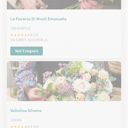
La Fioreria Di Nicoli Emanuela
CRESPIATICA
★
★
★
★
★
4.6 (14)
VIA DANTE ALIGHIERI 25
Vedi il negozio
Valtolina Silvana
CREMA
★
★
★
★
★
4.5 (42)