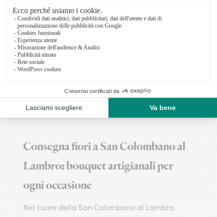
Medioli Raffaella
PAULLO
★
★
★
★
★
4.5 (128)
Via Pasubio 45
Vedi il negozio
Consegna fiori a San Colombano al
Lambro: bouquet artigianali per
ogni occasione
Nel cuore della San Colombano al Lambro,