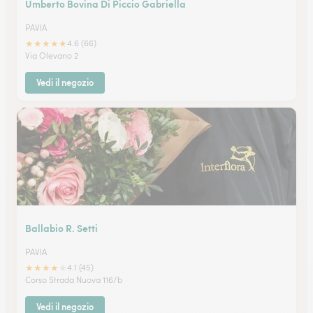
Umberto Bovina Di Piccio Gabriella
PAVIA
★
★
★
★
★
4.6 (66)
Via Olevano 2
Vedi il negozio
Ballabio R. Setti
PAVIA
★
★
★
★
★
4.1 (45)
Corso Strada Nuova 116/b
Vedi il negozio