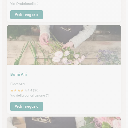
Via Ombrianello 2
Vedi il negozio
Bami Ani
Piacenza
★
★
★
★
★
4.4 (96)
Via della conciliazione 74
Vedi il negozio