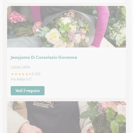
Jessyjama Di Consolazio Giovanna
CAVACURTA
★
★
★
★
★
4.8 (33)
Via Adda 5/C
Vedi il negozio