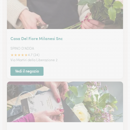
Casa Del Fiore Milanesi Snc
SPINO D'ADDA
★
★
★
★
★
4.7 (24)
Via Martiri della Liberazione 2
Vedi il negozio