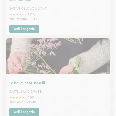
SANT'ANGELO LODIGIANO
★
★
★
★
★
4.4 (27)
Via Umberto I° 11/13
Vedi il negozio
Le Bouquet M. Boselli
CASTEL SAN GIOVANNI
★
★
★
★
★
4.5 (63)
Viale Amendola 48
Vedi il negozio