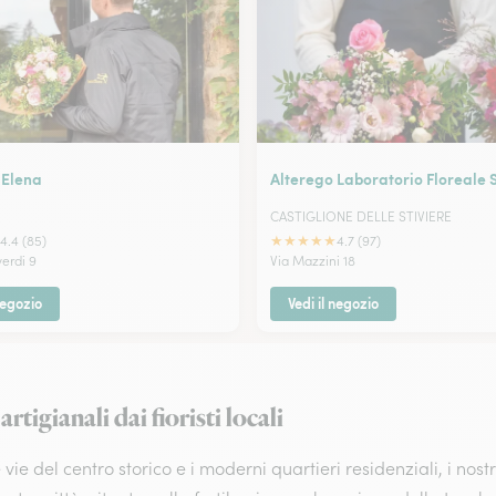
 Elena
Alterego Laboratorio Floreale 
CASTIGLIONE DELLE STIVIERE
★
★
★
★
★
4.4 (85)
4.7 (97)
erdi 9
Via Mazzini 18
negozio
Vedi il negozio
igianali dai fioristi locali
e del centro storico e i moderni quartieri residenziali, i nost