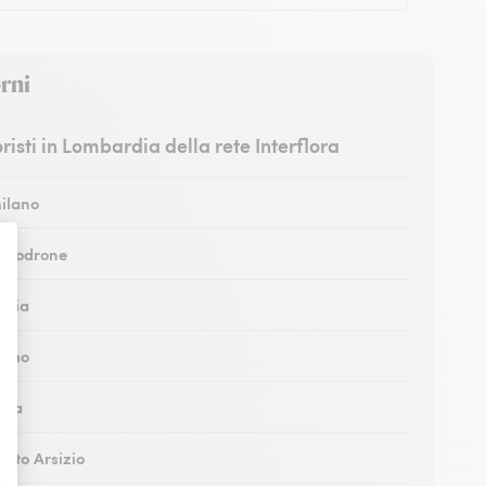
rni
ioristi in Lombardia della rete Interflora
Milano
 Vimodrone
Pavia
Como
Erba
Busto Arsizio