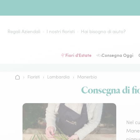
Vai al contenuto
Regali Aziendali
I nostri fioristi
Hai bisogno di aiuto?
Fiori d'Estate
Consegna Oggi
›
Fioristi
›
Lombardia
›
Manerbio
Home
Consegna di fio
Nel cu
Manerb
pianur