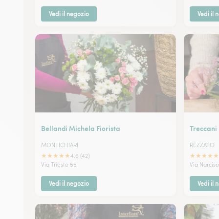
Vedi il negozio
Vedi il 
Bellandi Michela Fiorista
Treccani 
MONTICHIARI
REZZATO
★
★
★
★
★
★
★
★
★
★
4.6 (42)
Via Trieste 55
Via Narciso
Vedi il negozio
Vedi il 