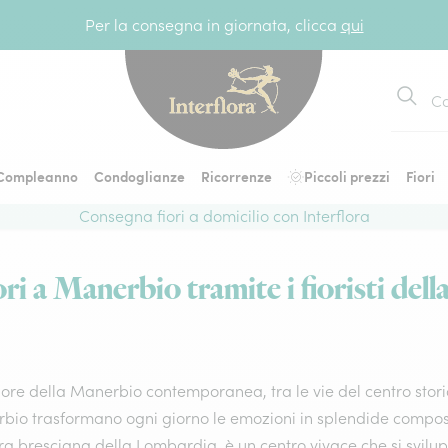
Per la consegna in giornata, clicca
qui
Cerca
Compleanno
Condoglianze
Ricorrenze
Piccoli prezzi
Fiori
Consegna fiori a domicilio con Interflora
ri a Manerbio tramite i fioristi della
ore della Manerbio contemporanea, tra le vie del centro storico e
io trasformano ogni giorno le emozioni in splendide composizion
a bresciana della Lombardia, è un centro vivace che si svilupp