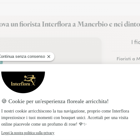
va un fiorista Interflora a Manerbio e nei dinto
I f
Fioristi a 
Fioristi a
Fioristi a 
Fioristi a 
Fioristi a 
Fioristi a 