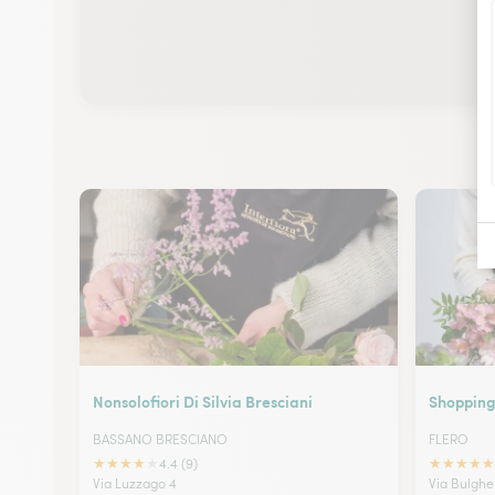
Nonsolofiori Di Silvia Bresciani
Shopping 
BASSANO BRESCIANO
FLERO
★
★
★
★
★
★
★
★
★
★
4.4 (9)
Via Luzzago 4
Via Bulgher