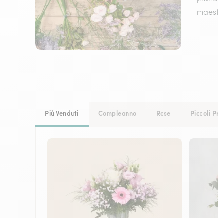
maest
Più Venduti
Compleanno
Rose
Piccoli P