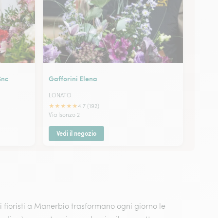
Snc
Gafforini Elena
LONATO
★
★
★
★
★
4.7 (192)
Via Isonzo 2
Vedi il negozio
ri fioristi a Manerbio trasformano ogni giorno le