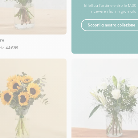
Effettua l'ordine entro le 17:30
ricevere i fiori in giornata
Scopri la nostra collezione
re
44€99
 da