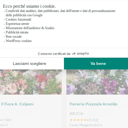
Fioristi a 
Fioristi a
Fioristi a
I nostri fioristi a Manerbio
Fioristi a
Il Fiore A. Colpani
Fioreria Piazzale Arnaldo
BRESCIA
★
★
★
★
★
4.7 (46)
4.5 (52)
ini 11
Corso Magenta 63/a