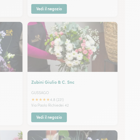
Vedi il negozio
Zubini Giulio & C. Snc
GUSSAGO
★
★
★
★
★
4.8 (221)
Via Paolo Richiedei 42
Vedi il negozio