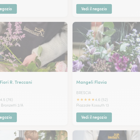
negozio
Vedi il negozio
Fiori R. Treccani
Mangeli Flavia
BRESCIA
★
★
★
★
★
4.5 (76)
4.6 (52)
 Bronzetti 2/A
Piazzale Kossuth 13
negozio
Vedi il negozio