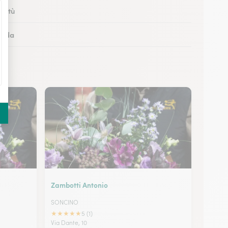
Cantù
 Meda
 San Donato Milanese
 Monza
Zambotti Antonio
SONCINO
★
★
★
★
★
5 (1)
Via Dante, 10