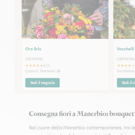
Oro Srls
Vacchelli
CREMONA
CREMONA
★
★
★
★
★
★
★
★
★
★
5 (1)
Corso G. Matteotti 39
Via Montev
Vedi il negozio
Vedi il 
Consegna fiori a Manerbio: bouquet art
Nel cuore della Manerbio contemporanea, tra le vi