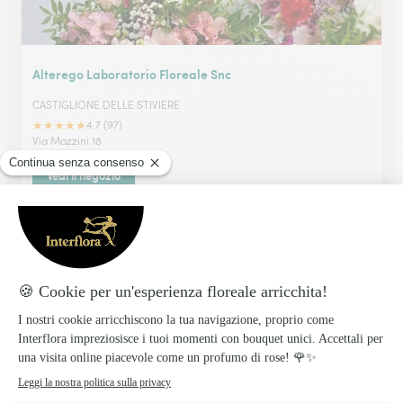
Alterego Laboratorio Floreale Snc
CASTIGLIONE DELLE STIVIERE
★
★
★
★
★
4.7 (97)
Via Mazzini 18
Vedi il negozio
Valtolina Silvana
CREMA