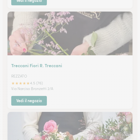
Vedi il negozio
Treccani Fiori R. Treccani
REZZATO
★
★
★
★
★
4.5 (76)
Via Narciso Bronzetti 2/A
Vedi il negozio