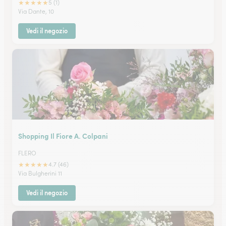
★
★
★
★
★
5 (1)
Via Dante, 10
Vedi il negozio
Shopping Il Fiore A. Colpani
FLERO
★
★
★
★
★
4.7 (46)
Via Bulgherini 11
Vedi il negozio