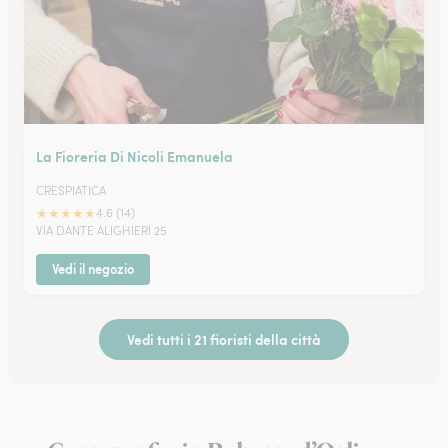
La Fioreria Di Nicoli Emanuela
CRESPIATICA
★
★
★
★
★
4.6 (14)
VIA DANTE ALIGHIERI 25
Vedi il negozio
Vedi tutti i 21 fioristi della città