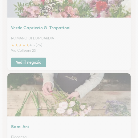
Verde Capriccio G. Trapattoni
ROMANO DI LOMBARDIA
★
★
★
★
★
4.6 (26)
Via Colleoni 23
Vedi il negozio
Bami Ani
Piacenza