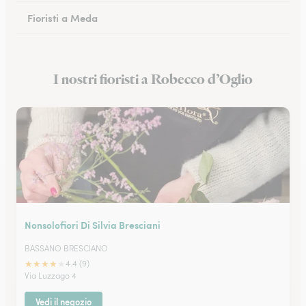
Fioristi a Meda
Fioristi a San Donato Milanese
I nostri fioristi a Robecco d’Oglio
Fioristi a Monza
Nonsolofiori Di Silvia Bresciani
BASSANO BRESCIANO
★
★
★
★
★
4.4 (9)
Via Luzzago 4
Vedi il negozio