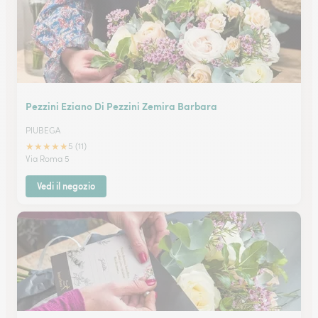
Pezzini Eziano Di Pezzini Zemira Barbara
PIUBEGA
★
★
★
★
★
5 (11)
Via Roma 5
Vedi il negozio