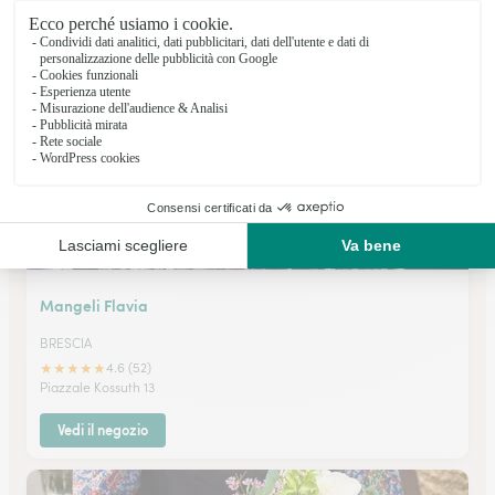
★
★
★
★
★
4.5 (42)
Via Ombrianello 2
Vedi il negozio
Mangeli Flavia
BRESCIA
★
★
★
★
★
4.6 (52)
Piazzale Kossuth 13
Vedi il negozio