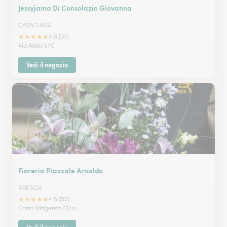
Jessyjama Di Consolazio Giovanna
CAVACURTA
★
★
★
★
★
4.8 (33)
Via Adda 5/C
Vedi il negozio
Fioreria Piazzale Arnaldo
BRESCIA
★
★
★
★
★
4.5 (52)
Corso Magenta 63/a