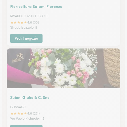
Floricoltura Salami Fiorenza
RIVAROLO MANTOVANO
★
★
★
★
★
4.8 (30)
Strada Bozzolo 11
Vedi il negozio
Zubini Giulio & C. Snc
GUSSAGO
★
★
★
★
★
4.8 (221)
Via Paolo Richiedei 42