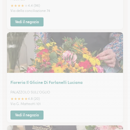
★
★
★
★
★
4.4 (96)
Via della conciliazione 74
Vedi il negozio
Fioreria Il Glicine Di Forlanelli Luciana
PALAZZOLO SULL'OGLIO
★
★
★
★
★
4.8 (20)
Via G. Matteotti 101
Vedi il negozio