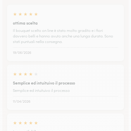
★
★
★
★
★
ottima scelta
Il bouquet scelto on line è stato molto gradito e i fiori
davvero belli e hanno avuto anche una lunga durata. Sono
stati puntuali nella consegna.
19/06/2026
★
★
★
★
★
Semplice ed intuituivo il processo
Semplice ed intuituivo il processo
11/04/2026
★
★
★
★
★