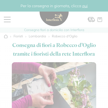
Vai al contenuto
Per la consegna in giornata, clicca
qui
Consegna fiori a domicilio con Interflora
›
Fioristi
›
Lombardia
›
Robecco d’Oglio
Home
Consegna di fiori a Robecco d’Oglio
tramite i fioristi della rete Interflora