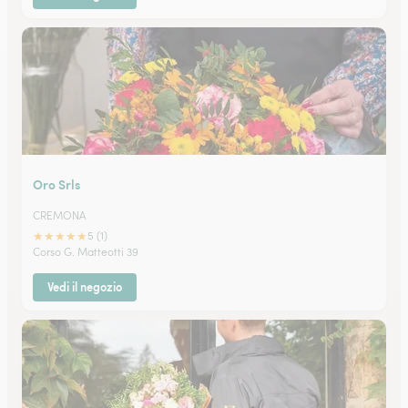
Oro Srls
CREMONA
★
★
★
★
★
5 (1)
Corso G. Matteotti 39
Vedi il negozio