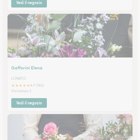
Vedi il negozio
Gafforini Elena
LONATO
★
★
★
★
★
4.7 (192)
Via Isonzo 2
Vedi il negozio