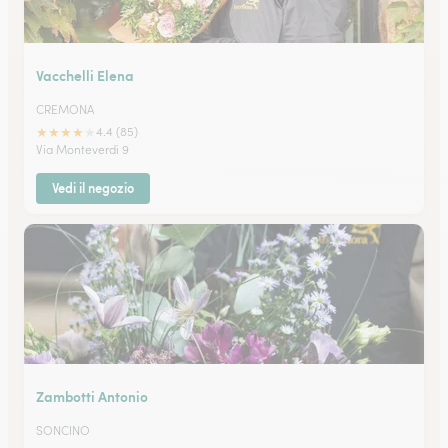
Vacchelli Elena
CREMONA
★
★
★
★
★
4.4 (85)
Via Monteverdi 9
Vedi il negozio
Zambotti Antonio
SONCINO