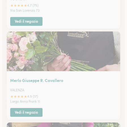
★
★
★
★
★
4.7 (75)
Via San Lorenzo 73
Vedi il negozio
Merlo Giuseppe R. Cavallero
VALENZA
★
★
★
★
★
4.5 (17)
Largo Anna Frank 11
Vedi il negozio