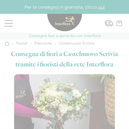
Vai al contenuto
Per la consegna in giornata, clicca
qui
Consegna fiori a domicilio con Interflora
›
Fioristi
›
Piemonte
›
Castelnuovo Scrivia
Home
Consegna di fiori a Castelnuovo Scrivia
tramite i fioristi della rete Interflora