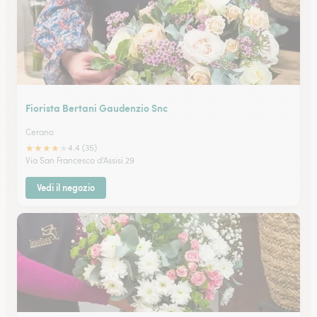
Fiorista Bertani Gaudenzio Snc
Cerano
★
★
★
★
★
4.4 (35)
Via San Francesco d'Assisi 29
Vedi il negozio