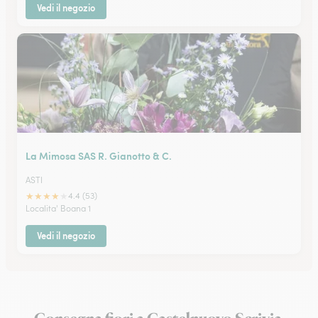
Vedi il negozio
La Mimosa SAS R. Gianotto & C.
ASTI
★
★
★
★
★
4.4 (53)
Localita' Boana 1
Vedi il negozio