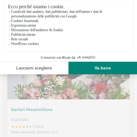
Veronese Fiori Snc
VIGEVANO
★
★
★
★
★
4.7 (134)
Corso Genova 17
Vedi il negozio
Sartori Massimiliano
VIGEVANO
★
★
★
★
★
4.7 (263)
Viale Leonardo Da Vinci 3/a