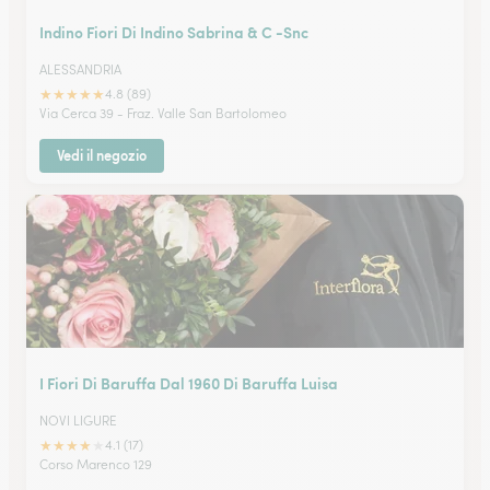
Indino Fiori Di Indino Sabrina & C -Snc
ALESSANDRIA
★
★
★
★
★
4.8 (89)
Via Cerca 39 - Fraz. Valle San Bartolomeo
Vedi il negozio
I Fiori Di Baruffa Dal 1960 Di Baruffa Luisa
NOVI LIGURE
★
★
★
★
★
4.1 (17)
Corso Marenco 129