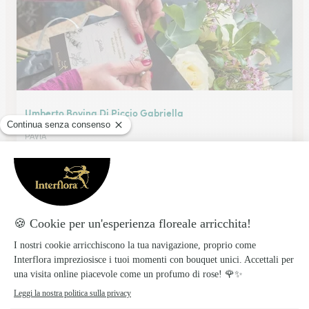
Umberto Bovina Di Piccio Gabriella
PAVIA
★
★
★
★
★
4.6 (66)
Via Olevano 2
Vedi il negozio