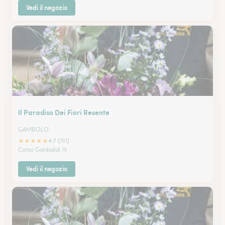
Vedi il negozio
Il Paradiso Dei Fiori Resente
GAMBOLO'
★
★
★
★
★
4.7 (151)
Corso Garibaldi 15
Vedi il negozio