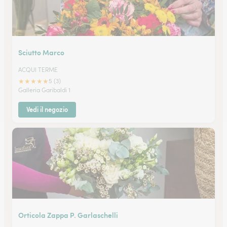
Sciutto Marco
ACQUI TERME
★
★
★
★
★
5 (3)
Galleria Garibaldi 1
Vedi il negozio
Orticola Zappa P. Garlaschelli