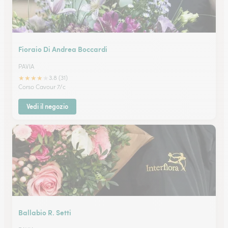
Fioraio Di Andrea Boccardi
PAVIA
★
★
★
★
★
3.8 (31)
Corso Cavour 7/c
Vedi il negozio
Ballabio R. Setti