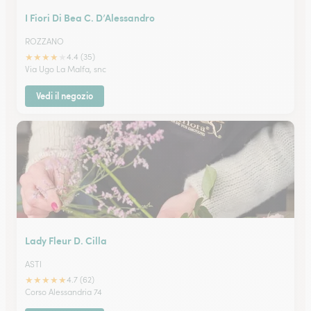
I Fiori Di Bea C. D’Alessandro
ROZZANO
★
★
★
★
★
4.4 (35)
Via Ugo La Malfa, snc
Vedi il negozio
Lady Fleur D. Cilla
ASTI
★
★
★
★
★
4.7 (62)
Corso Alessandria 74