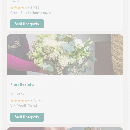
PAVIA
★
★
★
★
★
4.1 (45)
Corso Strada Nuova 116/b
Vedi il negozio
Fiori Bertola
MORTARA
★
★
★
★
★
4.8 (295)
Via Fratelli Cairoli 15
Vedi il negozio