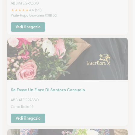
ABBIATEGRASSO
★
★
★
★
★
4.6 (99)
Viale Papa Giovanni XXIII 53
Vedi il negozio
Se Fosse Un Fiore Di Santoro Consuelo
ABBIATEGRASSO
Corso Italia 12
Vedi il negozio