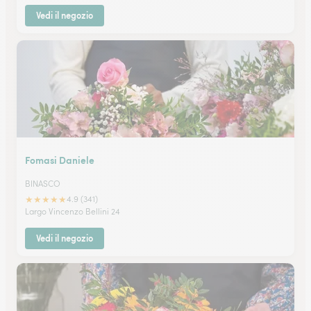
Vedi il negozio
Fomasi Daniele
BINASCO
★
★
★
★
★
4.9 (341)
Largo Vincenzo Bellini 24
Vedi il negozio