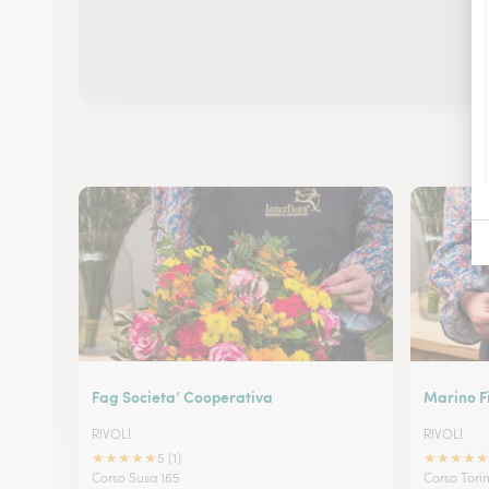
Fag Societa’ Cooperativa
Marino Fi
RIVOLI
RIVOLI
★
★
★
★
★
★
★
★
★
★
5 (1)
Corso Susa 165
Corso Tori