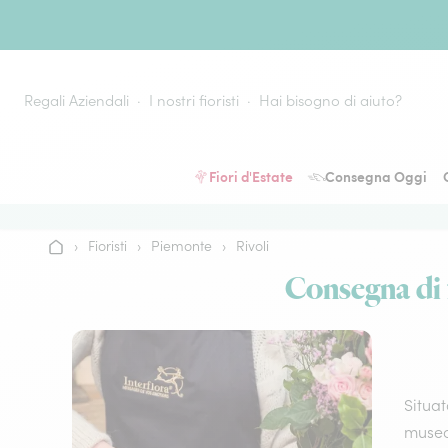
Vai al contenuto
Regali Aziendali
I nostri fioristi
Hai bisogno di aiuto?
Fiori d'Estate
Consegna Oggi
›
Fioristi
›
Piemonte
›
Rivoli
Home
Consegna di fi
Situat
museo 