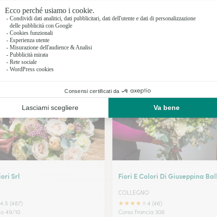
Fioristi a 
Fioristi a 
Fioristi a 
I nostri fioristi a Rivoli
Fioristi a P
ori Srl
Fiori E Colori Di Giuseppina Bal
COLLEGNO
★
★
★
★
★
4.5 (487)
4 (46)
no 49/10
Corso Francia 306