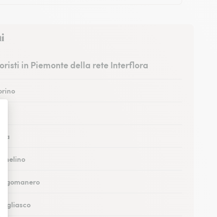
i
fioristi in Piemonte della rete Interflora
orino
sti
Alba
Nichelino
 Borgomanero
Grugliasco