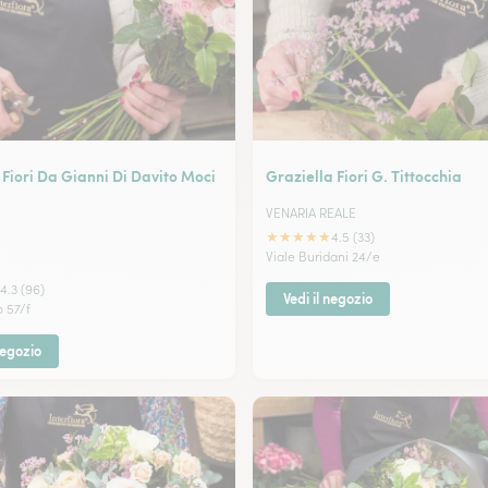
Fiori Da Gianni Di Davito Moci
Graziella Fiori G. Tittocchia
VENARIA REALE
★
★
★
★
★
4.5 (33)
Viale Buridani 24/e
4.3 (96)
Vedi il negozio
o 57/f
negozio