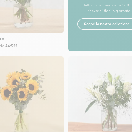
Effettua l'ordine entro le 17:30
ricevere i fiori in giornata
Scopri la nostra collezione
re
44€99
 da