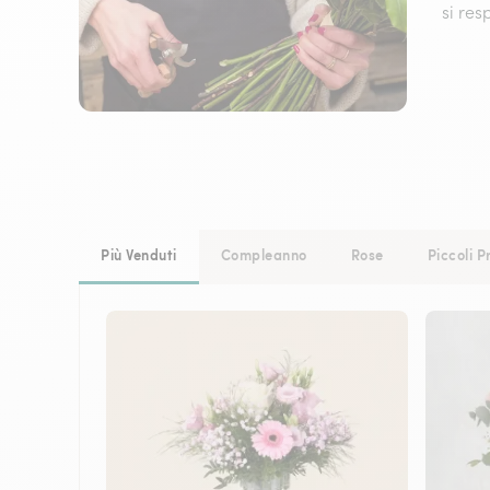
si res
Più Venduti
Compleanno
Rose
Piccoli P