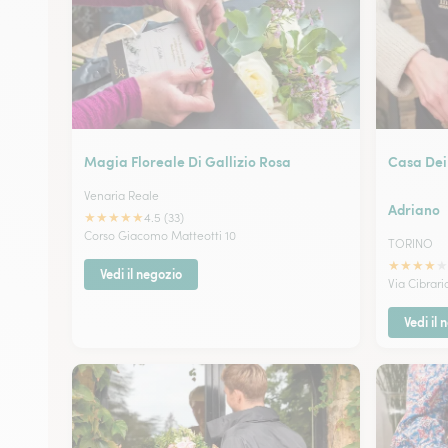
Magia Floreale Di Gallizio Rosa
Casa Dei 
Venaria Reale
Adriano
★
★
★
★
★
4.5 (33)
Corso Giacomo Matteotti 10
TORINO
★
★
★
★
★
Vedi il negozio
Via Cibrari
Vedi il 