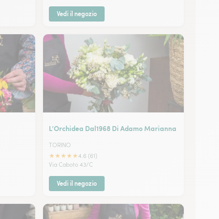
Vedi il negozio
L’Orchidea Dal1968 Di Adamo Marianna
TORINO
★
★
★
★
★
4.6 (61)
Via Caboto 43/C
Vedi il negozio