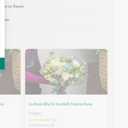
Venaria Reale
Cuneo
Alessandria
inerolo
loi
La Rosa Blu Di Castelli Maria Rosa
TORINO
★
★
★
★
★
4.7 (112)
Via Vandalino 28