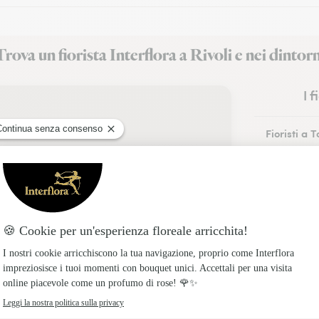
Trova un fiorista Interflora a Rivoli e nei dintorn
I 
Fioristi a T
Fioristi a A
Fioristi a 
Fioristi a 
Fioristi a
Fioristi a 