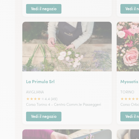
Vedi il negozio
Vedi il 
La Primula Srl
Myosotis 
AVIGLIANA
TORINO
★
★
★
★
★
★
★
★
★
★
4.4 (49)
Corso Torino 4 - Centro Comm.le Passeggeri
Corso Orba
Vedi il negozio
Vedi il 