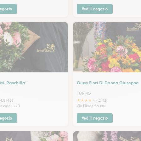
negozio
Vedi il negozio
M. Raschilla’
Giusy Fiori Di Danna Giuseppa
TORINO
★
★
★
★
★
4.9 (46)
4.2 (13)
ssano 163 B
Via Filadelfia 136
negozio
Vedi il negozio