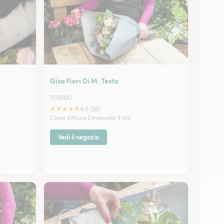
Gisa Fiori Di M. Testa
TORINO
★
★
★
★
★
4.5 (38)
Corso Vittorio Emanuele II 102
Vedi il negozio