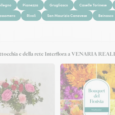
llegno
Pianezza
Grugliasco
Caselle Torinese
assomero
Rivoli
San Maurizio Canavese
Beinasco
. Tittocchia e della rete Interflora a VENARIA REAL