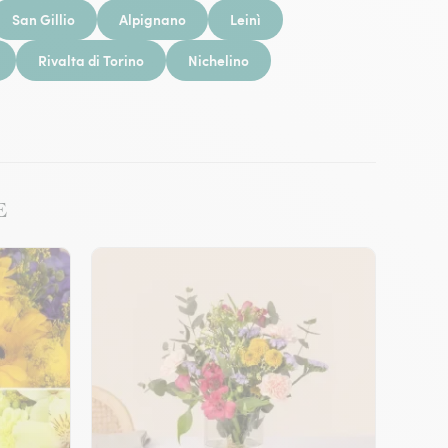
San Gillio
Alpignano
Leinì
Rivalta di Torino
Nichelino
E