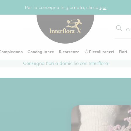
Per la consegna in giornata, clicca
qui
Cerca
Compleanno
Condoglianze
Ricorrenze
Piccoli prezzi
Fiori
Consegna fiori a domicilio con Interflora