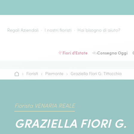
Vai al contenuto
Regali Aziendali
I nostri fioristi
Hai bisogno di aiuto?
Fiori d'Estate
Consegna Oggi
›
Fioristi
›
Piemonte
›
Graziella Fiori G. Tittocchia
Home
Fiorista VENARIA REALE
GRAZIELLA FIORI G.