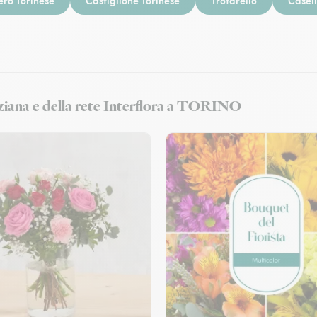
ero Torinese
Castiglione Torinese
Trofarello
Casell
iziana e della rete Interflora a TORINO