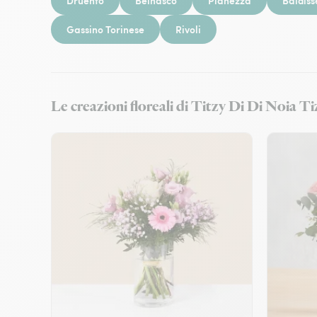
Druento
Beinasco
Pianezza
Baldiss
Gassino Torinese
Rivoli
Le creazioni floreali di Titzy Di Di Noia T