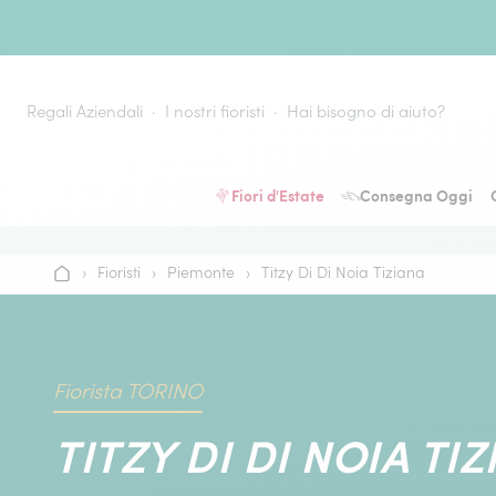
Vai al contenuto
Regali Aziendali
I nostri fioristi
Hai bisogno di aiuto?
Fiori d'Estate
Consegna Oggi
›
Fioristi
›
Piemonte
›
Titzy Di Di Noia Tiziana
Home
Fiorista TORINO
TITZY DI DI NOIA TI