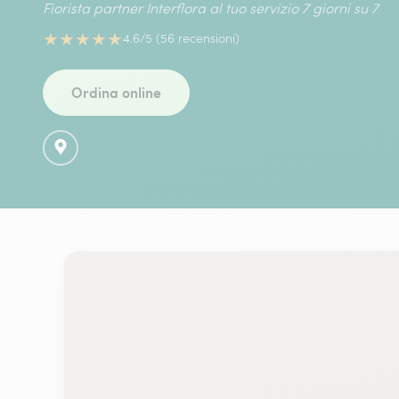
Fiorista partner Interflora al tuo servizio 7 giorni su 7
★
★
★
★
★
4.6/5 (56 recensioni)
Ordina online