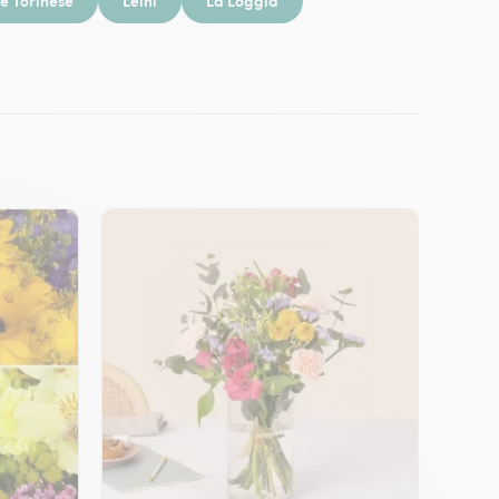
e Torinese
Leinì
La Loggia