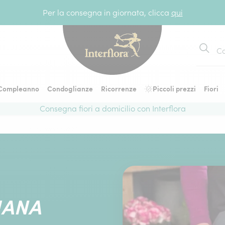
Per la consegna in giornata, clicca
qui
Cerca
Compleanno
Condoglianze
Ricorrenze
Piccoli prezzi
Fiori
Consegna fiori a domicilio con Interflora
ZIANA