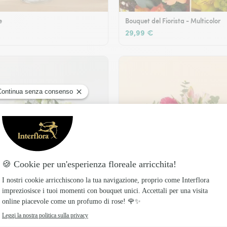
e
Bouquet del Fiorista - Multicolor
29,99 €
Legame fiorito
49,99 €