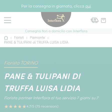
Vai al contenuto
Per la consegna in giornata, clicca
qui
Consegna fiori a domicilio con Interflora
›
Fioristi
›
Piemonte
›
Home
PANE & TULIPANI di TRUFFA LUISA LIDIA
Fiorista TORINO
PANE & TULIPANI DI
TRUFFA LUISA LIDIA
Fiorista partner Interflora al tuo servizio 7 giorni su 7
★
★
★
★
★
4.7/5 (75 recensioni)