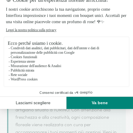
Il tuo fiorista artigiano a TORINO
PANE & TULIPANI di TRUFFA LUISA LIDIA si basa
sulla sua partnership con Interflora, rete di
trasmissione floreale di riferimento, per garantirti
un servizio di qualità.
PANE & TULIPANI di TRUFFA LUISA LIDIA è un fiorista
artigiano situato a TORINO. Con attenzione alla
freschezza e alla creatività, ogni composizione
floreale viene realizzata con cura per
accompagnare i tuoi momenti più preziosi. Vieni in