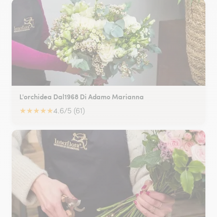
L'orchidea Dal1968 Di Adamo Marianna
★
★
★
★
★
4.6/5 (61)