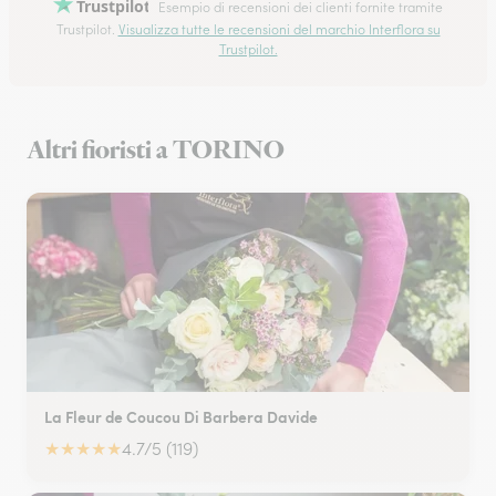
Trustpilot
Esempio di recensioni dei clienti fornite tramite
Trustpilot.
Visualizza tutte le recensioni del marchio Interflora su
Trustpilot.
Altri fioristi a TORINO
La Fleur de Coucou Di Barbera Davide
★
★
★
★
★
4.7/5 (119)