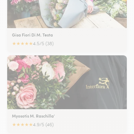
Gisa Fiori Di M. Testa
★
★
★
★
★
4.5/5 (38)
Myosotis M. Raschilla'
★
★
★
★
★
4.9/5 (46)