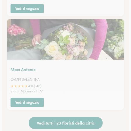
Vedi il negozio
Maci Antonio
CAMPI SALENTINA
★
★
★
★
★
4.8 (148)
Via B. Maremonti 77
Vedi il negozio
Vedi tutti i 23 fioristi della città