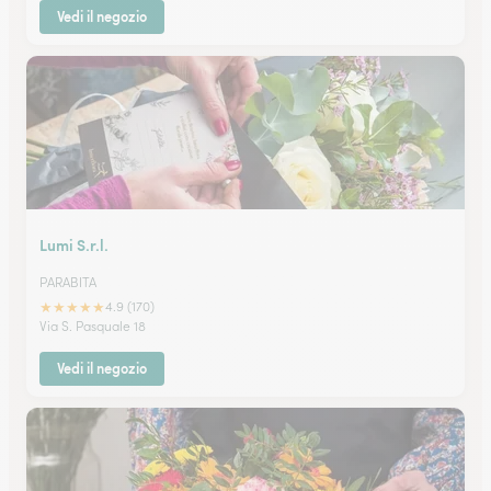
Vedi il negozio
Lumi S.r.l.
PARABITA
★
★
★
★
★
4.9 (170)
Via S. Pasquale 18
Vedi il negozio