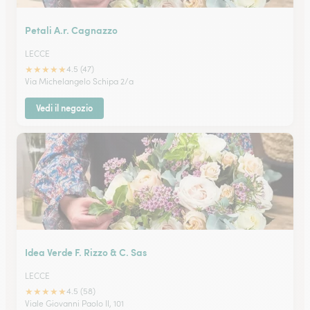
Petali A.r. Cagnazzo
LECCE
★
★
★
★
★
4.5 (47)
Via Michelangelo Schipa 2/a
Vedi il negozio
Idea Verde F. Rizzo & C. Sas
LECCE
★
★
★
★
★
4.5 (58)
Viale Giovanni Paolo II, 101