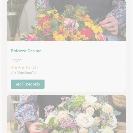
Palazzo Cosimo
LECCE
★
★
★
★
★
5 (28)
Via Marciano' 3
Vedi il negozio