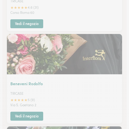
TRICASE
★
★
★
★
★
4.6 (31)
Corso Roma 60
Vedi il negozio
Beneveni Rodolfo
TRICASE
★
★
★
★
★
5 (9)
Via S. Gaetano 2
Vedi il negozio