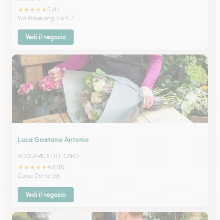
★
★
★
★
★
5 (4)
Via Piave ang. Corfu'
Vedi il negozio
Luca Gaetano Antonio
ACQUARICA DEL CAPO
★
★
★
★
★
4.6 (9)
Corso Dante 98
Vedi il negozio