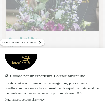
Maglio Fiori S. Filoni
GALATONE
★
★
★
★
★
4.9 (106)
Via P. Nico 10
Vedi il negozio