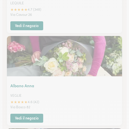
LEQUILE
★
★
★
★
★
4.7 (348)
Via Cavour 26
Vedi il negozio
Albano Anna
VEGLIE
★
★
★
★
★
4.6 (42)
Via Bosco 82
Vedi il negozio