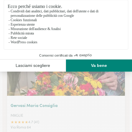
Negro Maria Sonia
CUTROFIANO
★
★
★
★
★
5 (3)
Via XXV Aprile 70
Vedi il negozio
Gervasi Maria Consiglia
MAGLIE
★
★
★
★
★
4.7 (41)
Via Roma 64