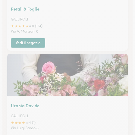
Petali & Foglie
GALLIPOLI
★
★
★
★
★
4.8 (124)
Via A. Manzoni 8
Vedi il negozio
Urania Davide
GALLIPOLI
★
★
★
★
★
4 (1)
Via Luigi Sansò 8