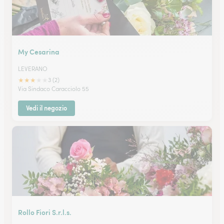
My Cesarina
LEVERANO
★
★
★
★
★
3 (2)
Via Sindaco Caracciolo 55
Vedi il negozio
Rollo Fiori S.r.l.s.