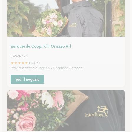
Euroverde Coop. F.lli Orazzo Arl
CASARANO
★
★
★
★
★
4.9 (18)
Prov. Via Vecchia Matino - Contrada Saraceni
Vedi il negozio