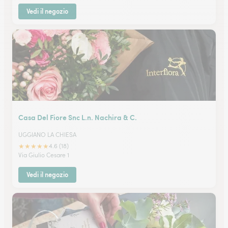
Vedi il negozio
Casa Del Fiore Snc L.n. Nachira & C.
UGGIANO LA CHIESA
★
★
★
★
★
4.6 (18)
Via Giulio Cesare 1
Vedi il negozio