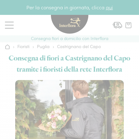
Vai al contenuto
Per la consegna in giornata, clicca
qui
Consegna fiori a domicilio con Interflora
›
Fioristi
›
Puglia
›
Castrignano del Capo
Home
Consegna di fiori a Castrignano del Capo
tramite i fioristi della rete Interflora