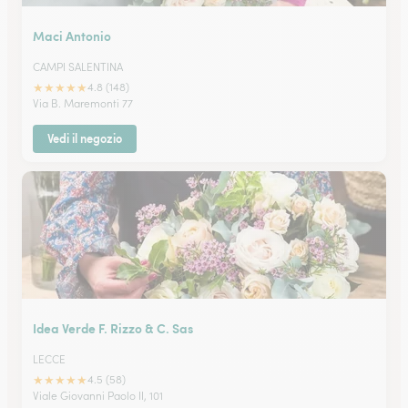
Maci Antonio
CAMPI SALENTINA
★
★
★
★
★
4.8 (148)
Via B. Maremonti 77
Vedi il negozio
Idea Verde F. Rizzo & C. Sas
LECCE
★
★
★
★
★
4.5 (58)
Viale Giovanni Paolo II, 101