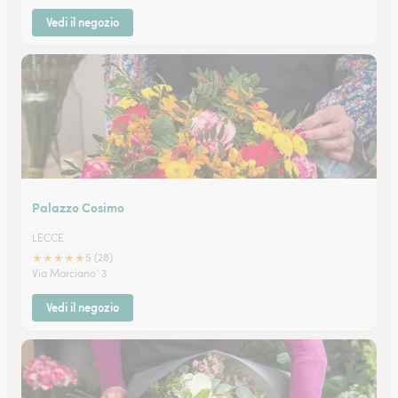
Vedi il negozio
Palazzo Cosimo
LECCE
★
★
★
★
★
5 (28)
Via Marciano' 3
Vedi il negozio