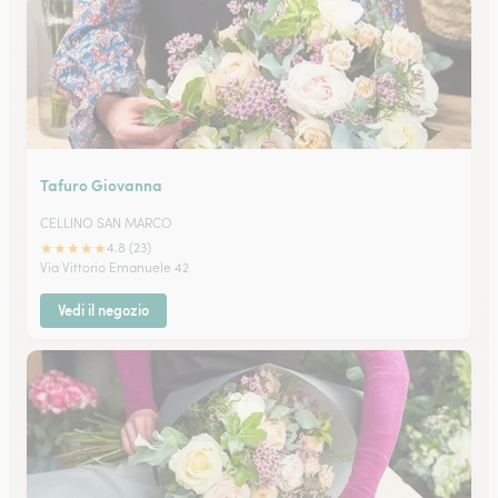
Tafuro Giovanna
CELLINO SAN MARCO
★
★
★
★
★
4.8 (23)
Via Vittorio Emanuele 42
Vedi il negozio