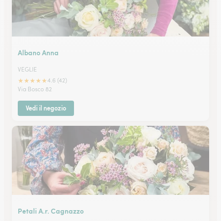
Albano Anna
VEGLIE
★
★
★
★
★
4.6 (42)
Via Bosco 82
Vedi il negozio
Petali A.r. Cagnazzo