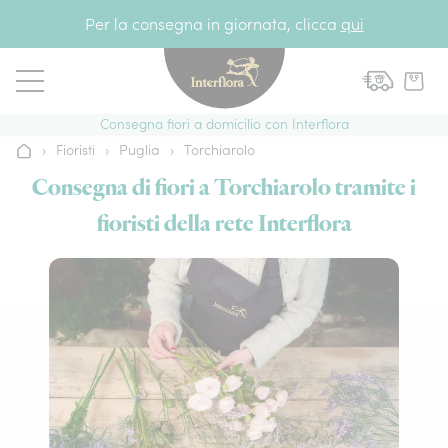
Vai al contenuto
Per la consegna in giornata, clicca
qui
Consegna fiori a domicilio con Interflora
›
Fioristi
›
Puglia
›
Torchiarolo
Home
Consegna di fiori a Torchiarolo tramite i
fioristi della rete Interflora