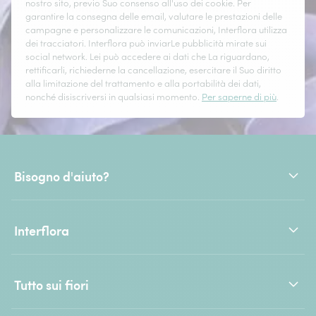
nostro sito, previo Suo consenso all'uso dei cookie. Per
garantire la consegna delle email, valutare le prestazioni delle
campagne e personalizzare le comunicazioni, Interflora utilizza
dei tracciatori. Interflora può inviarLe pubblicità mirate sui
social network. Lei può accedere ai dati che La riguardano,
rettificarli, richiederne la cancellazione, esercitare il Suo diritto
alla limitazione del trattamento e alla portabilità dei dati,
nonché disiscriversi in qualsiasi momento.
Per saperne di più
.
Bisogno d'aiuto?
Interflora
Tutto sui fiori