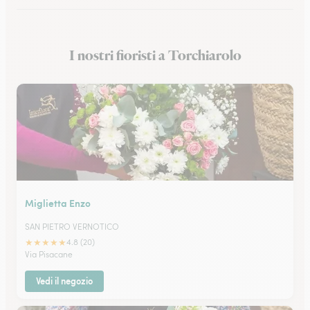
Fioristi a Gallipoli
I nostri fioristi a Torchiarolo
Fioristi a Taranto
Miglietta Enzo
SAN PIETRO VERNOTICO
★
★
★
★
★
4.8 (20)
Via Pisacane
Vedi il negozio