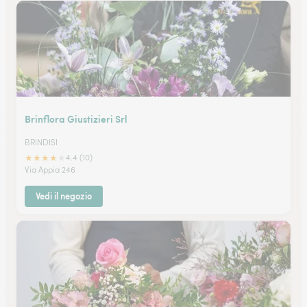
Brinflora Giustizieri Srl
BRINDISI
★
★
★
★
★
4.4 (10)
Via Appia 246
Vedi il negozio