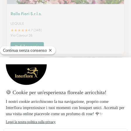
Rollo Fiori S.r.l.s.
LEQUILE
★
★
★
★
★
4.7 (348)
Via Cavour 26
Vedi il negozio
My Cesarina
LEVERANO
★
★
★
★
★
3 (2)
Via Sindaco Caracciolo 55