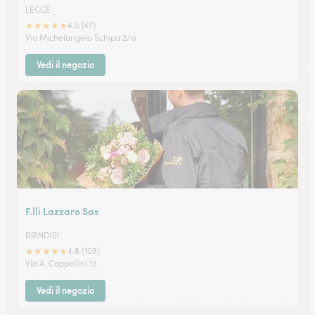
LECCE
★
★
★
★
★
4.5 (47)
Via Michelangelo Schipa 2/a
Vedi il negozio
F.lli Lazzaro Sas
BRINDISI
★
★
★
★
★
4.8 (108)
Via A. Cappellini 13
Vedi il negozio