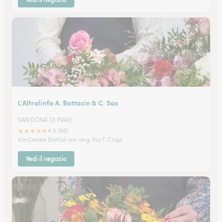
L’Altralinfa A. Bottacin & C. Sas
SAN DONA' DI PIAVE
★
★
★
★
★
4.5 (68)
Via Cesare Battisti snc ang. Via F. Crispi
Vedi il negozio