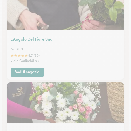
L’Angolo Del Fiore Snc
MESTRE
★
★
★
★
★
4.7 (39)
Viale Garibaldi 83
Vedi il negozio