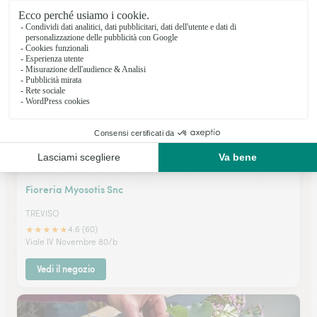
★
★
★
★
★
3 (2)
Corso del Popolo 937
Vedi il negozio
Fioreria Myosotis Snc
TREVISO
★
★
★
★
★
4.6 (60)
Viale IV Novembre 80/b
Vedi il negozio