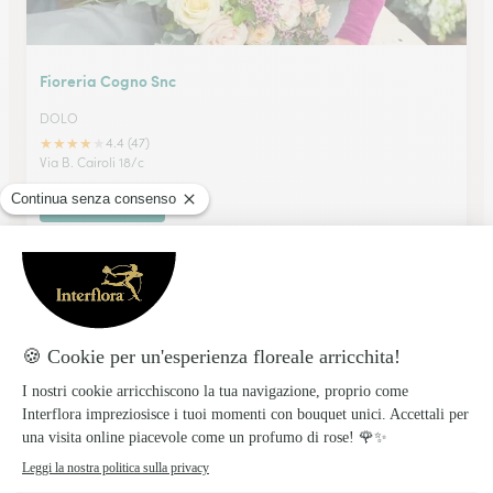
Fioreria Cogno Snc
DOLO
★
★
★
★
★
4.4 (47)
Via B. Cairoli 18/c
Vedi il negozio
Conte Lorenzo
CHIOGGIA