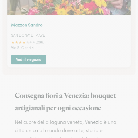
Mazzon Sandro
SAN DONA' DI PIAVE
★
★
★
★
★
4.4 (286)
Via S. Ciceri 4
Vedi il negozio
Consegna fiori a Venezia: bouquet
artigianali per ogni occasione
Nel cuore della laguna veneta, Venezia è una
città unica al mondo dove arte, storia e