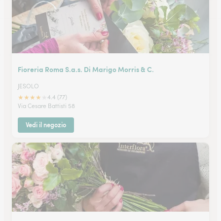
Fioreria Roma S.a.s. Di Marigo Morris & C.
JESOLO
★
★
★
★
★
4.4 (77)
Via Cesare Battisti 58
Vedi il negozio