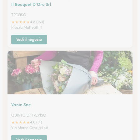
Il Bouquet D’Oro Srl
TREVISO
★
★
★
★
★
4.8 (153)
Piazza Matteotti 4
Vedi il negozio
Vanin Snc
QUINTO DI TREVISO
★
★
★
★
★
4.6 (31)
Via Marco Graziati 48
Vedi il negozio