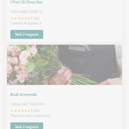
I Fiori Di Dina Snc
MOGLIANO VENETO
★
★
★
★
★
4.7 (67)
Galleria Avogadro 8
Vedi il negozio
Bodi Armando
CAVALLINO TREPORTI
★
★
★
★
★
4.5 (48)
Piazzetta della Libertà 20
Vedi il negozio