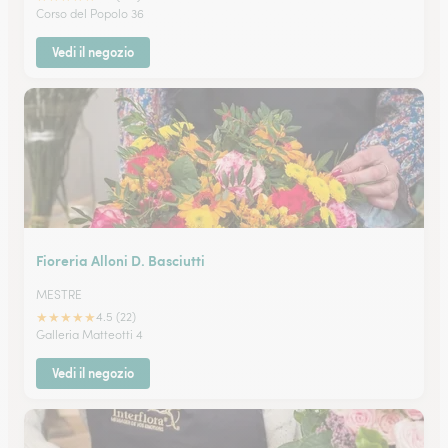
Corso del Popolo 36
Vedi il negozio
Fioreria Alloni D. Basciutti
MESTRE
★
★
★
★
★
4.5 (22)
Galleria Matteotti 4
Vedi il negozio