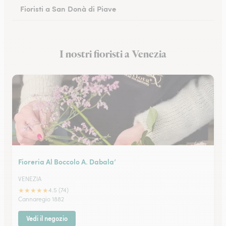
Fioristi a San Donà di Piave
Fioristi a Malcesine
I nostri fioristi a Venezia
Fioristi a Legnago
Fioreria Al Boccolo A. Dabala’
VENEZIA
★
★
★
★
★
4.5 (74)
Cannaregio 1882
Vedi il negozio