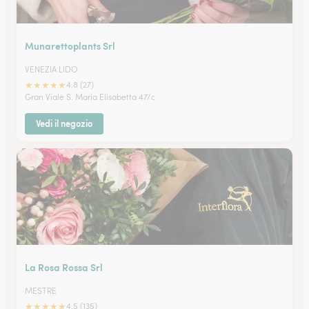
Munarettoplants Srl
VENEZIA LIDO
★
★
★
★
★
4.8 (27)
Gran Viale S. Maria Elisabetta 47/c
Vedi il negozio
La Rosa Rossa Srl
MESTRE
★
★
★
★
★
4.5 (135)