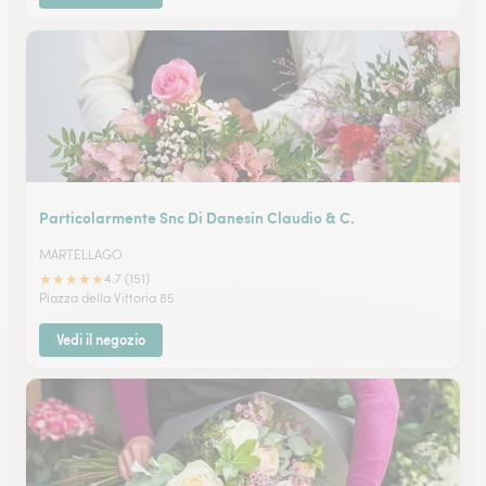
Particolarmente Snc Di Danesin Claudio & C.
MARTELLAGO
★
★
★
★
★
4.7 (151)
Piazza della Vittoria 85
Vedi il negozio