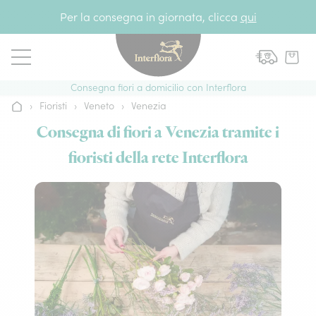
Vai al contenuto
Per la consegna in giornata, clicca
qui
Consegna fiori a domicilio con Interflora
›
Fioristi
›
Veneto
›
Venezia
Home
Consegna di fiori a Venezia tramite i
fioristi della rete Interflora