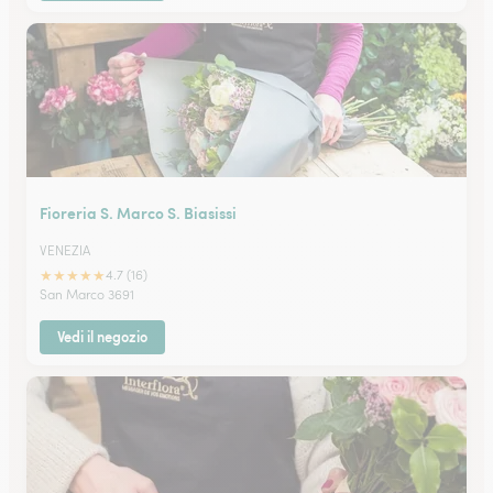
Fioreria S. Marco S. Biasissi
VENEZIA
★
★
★
★
★
4.7 (16)
San Marco 3691
Vedi il negozio