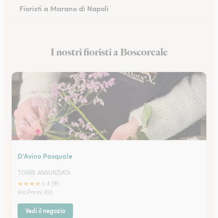
Fioristi a Marano di Napoli
Fioristi a Eboli
I nostri fioristi a Boscoreale
Fioristi a Castellammare di Stabia
D’Avino Pasquale
TORRE ANNUNZIATA
★
★
★
★
★
4 (9)
Via Parini 103
Vedi il negozio