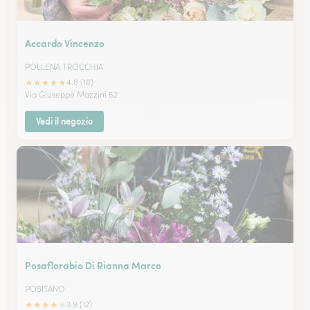
Accardo Vincenzo
POLLENA TROCCHIA
★
★
★
★
★
4.8 (16)
Via Giuseppe Mazzini 52
Vedi il negozio
Posaflorabio Di Rianna Marco
POSITANO
★
★
★
★
★
3.9 (12)