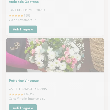
Ambrosio Gaetano
SAN GIUSEPPE VESUVIANO
★
★
★
★
★
5 (11)
Via XX Settembre 57
Vedi il negozio
Pettorino Vincenzo
CASTELLAMMARE DI STABIA
★
★
★
★
★
4.9 (35)
Corso Vittorio Emanuele 82
Vedi il negozio