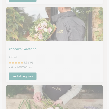
Vaccaro Gaetano
ANGRI
★
★
★
★
★
4.9 (19)
Via G. Marconi 25
Vedi il negozio