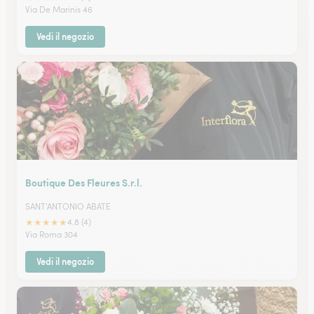
Via De Marinis 46
Vedi il negozio
Boutique Des Fleures S.r.l.
SANT'ANTONIO ABATE
★
★
★
★
★
4.8 (4)
Via Roma 304
Vedi il negozio