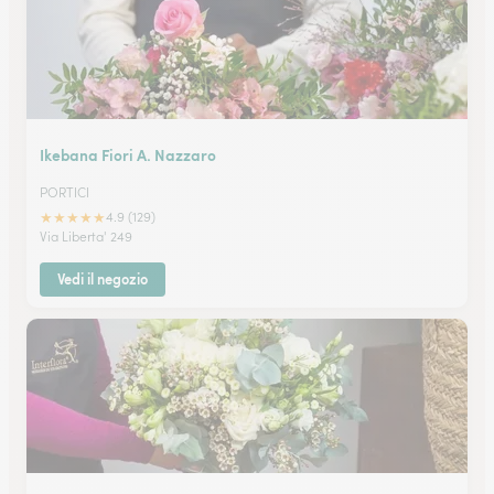
Ikebana Fiori A. Nazzaro
PORTICI
★
★
★
★
★
4.9 (129)
Via Liberta' 249
Vedi il negozio