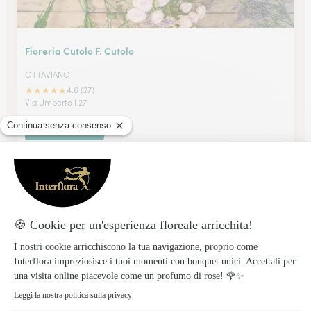
Fioreria Cutolo F. Cutolo
OTTAVIANO
★
★
★
★
★
4.6 (27)
Via Umberto I 27
Vedi il negozio
Russo Vincenzo
TORRE DEL GRECO