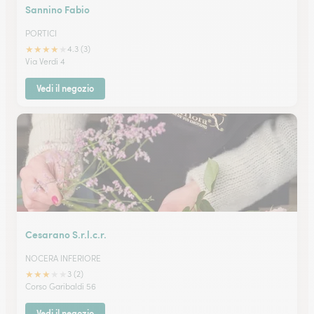
Sannino Fabio
PORTICI
★
★
★
★
★
4.3 (3)
Via Verdi 4
Vedi il negozio
Cesarano S.r.l.c.r.
NOCERA INFERIORE
★
★
★
★
★
3 (2)
Corso Garibaldi 56
Vedi il negozio