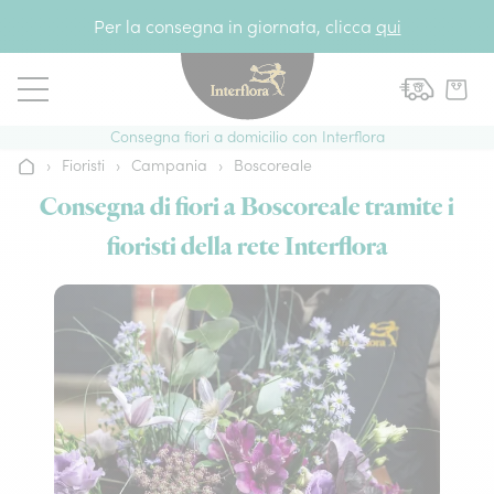
Vai al contenuto
Per la consegna in giornata, clicca
qui
Consegna fiori a domicilio con Interflora
›
Fioristi
›
Campania
›
Boscoreale
Home
Consegna di fiori a Boscoreale tramite i
fioristi della rete Interflora