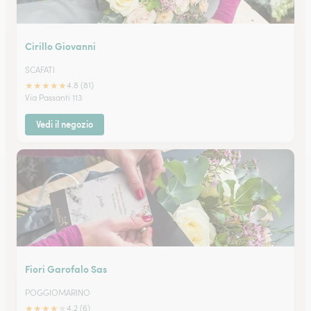
Cirillo Giovanni
SCAFATI
★
★
★
★
★
4.8 (81)
Via Passanti 113
Vedi il negozio
Fiori Garofalo Sas
POGGIOMARINO
★
★
★
★
★
4.2 (6)