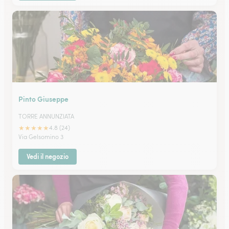
Pinto Giuseppe
TORRE ANNUNZIATA
★
★
★
★
★
4.8 (24)
Via Gelsomino 3
Vedi il negozio