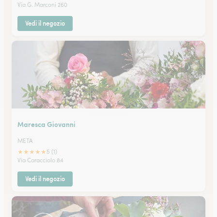
Via G. Marconi 260
Vedi il negozio
Maresca Giovanni
META
★
★
★
★
★
5 (1)
Via Caracciolo 84
Vedi il negozio