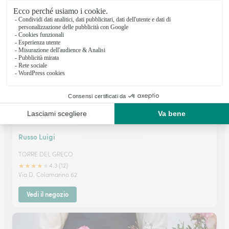
★
★
★
★
★
4.4 (46)
Via G. Marconi 7
Vedi il negozio
Russo Luigi
TORRE DEL GRECO
★
★
★
★
★
4.3 (12)
Via D. Colamarino 62
Vedi il negozio