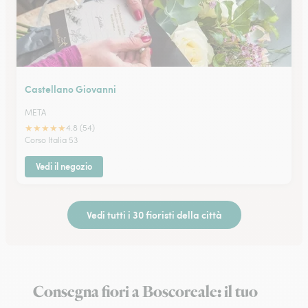
Castellano Giovanni
META
★
★
★
★
★
4.8 (54)
Corso Italia 53
Vedi il negozio
Vedi tutti i 30 fioristi della città
Consegna fiori a Boscoreale: il tuo