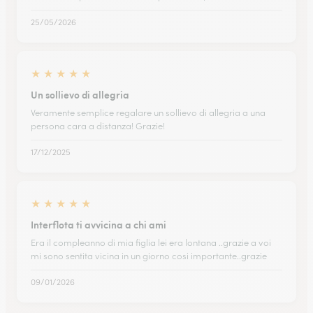
25/05/2026
★
★
★
★
★
Un sollievo di allegria
Veramente semplice regalare un sollievo di allegria a una
persona cara a distanza! Grazie!
17/12/2025
★
★
★
★
★
Interflota ti avvicina a chi ami
Era il compleanno di mia figlia lei era lontana ..grazie a voi
mi sono sentita vicina in un giorno cosi importante..grazie
09/01/2026