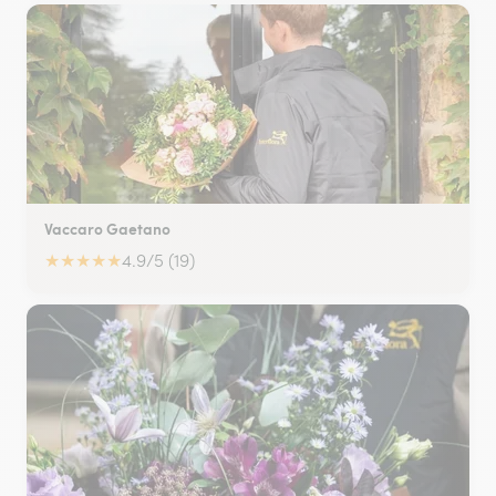
Vaccaro Gaetano
★
★
★
★
★
4.9/5 (19)