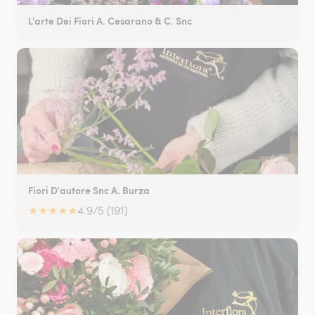
L'arte Dei Fiori A. Cesarano & C. Snc
Fiori D'autore Snc A. Burza
★
★
★
★
★
4.9/5 (191)