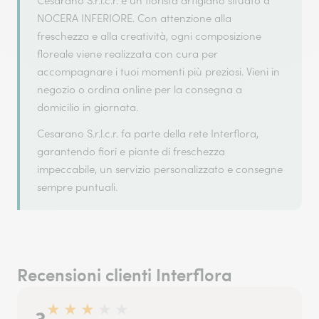
Cesarano S.r.l.c.r. è un fiorista artigiano situato a
NOCERA INFERIORE. Con attenzione alla
freschezza e alla creatività, ogni composizione
floreale viene realizzata con cura per
accompagnare i tuoi momenti più preziosi. Vieni in
negozio o ordina online per la consegna a
domicilio in giornata.
Cesarano S.r.l.c.r. fa parte della rete Interflora,
garantendo fiori e piante di freschezza
impeccabile, un servizio personalizzato e consegne
sempre puntuali.
Recensioni clienti Interflora
★
★
★
★
★
3