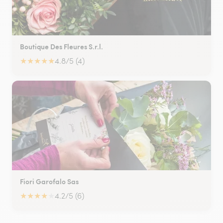
Boutique Des Fleures S.r.l.
★
★
★
★
★
4.8/5 (4)
Fiori Garofalo Sas
★
★
★
★
★
4.2/5 (6)