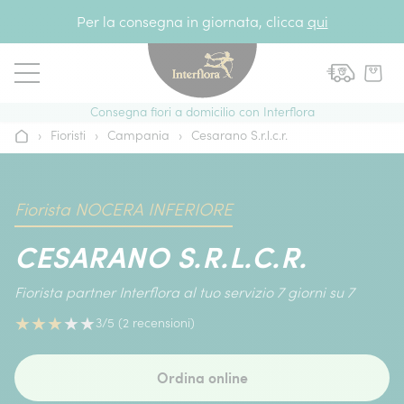
Vai al contenuto
Per la consegna in giornata, clicca
qui
Consegna fiori a domicilio con Interflora
›
Fioristi
›
Campania
›
Cesarano S.r.l.c.r.
Home
Fiorista NOCERA INFERIORE
CESARANO S.R.L.C.R.
Fiorista partner Interflora al tuo servizio 7 giorni su 7
★
★
★
★
★
3/5 (2 recensioni)
Ordina online