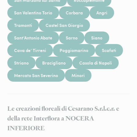
San Marzano sul Sarno
Roccapiemonte
San Valentino Torio
Corbara
Angri
Tramonti
Castel San Giorgio
Sant’Antonio Abate
Sarno
Siano
Cava de’ Tirreni
Poggiomarino
Scafati
Striano
Bracigliano
Casola di Napoli
Mercato San Severino
Minori
Le creazioni floreali di Cesarano S.r.l.c.r. e
della rete Interflora a NOCERA
INFERIORE