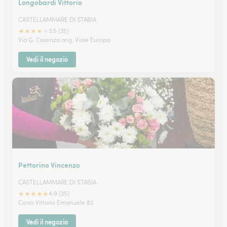
Longobardi Vittorio
CASTELLAMMARE DI STABIA
★
★
★
★
★
3.5 (35)
Via G. Cosenza ang. Viale Europa
Vedi il negozio
Pettorino Vincenzo
CASTELLAMMARE DI STABIA
★
★
★
★
★
4.9 (35)
Corso Vittorio Emanuele 82
Vedi il negozio