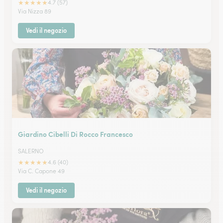
★
★
★
★
★
4.7 (57)
Via Nizza 89
Vedi il negozio
Giardino Cibelli Di Rocco Francesco
SALERNO
★
★
★
★
★
4.6 (40)
Via C. Capone 49
Vedi il negozio