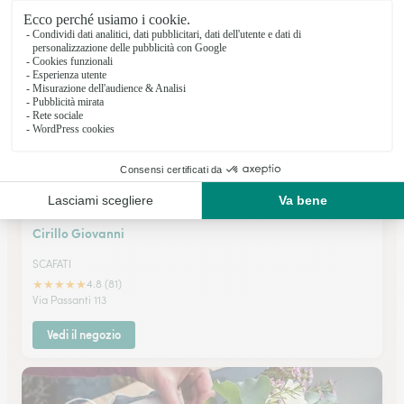
Via Roma 304
Vedi il negozio
Cirillo Giovanni
SCAFATI
★
★
★
★
★
4.8 (81)
Via Passanti 113
Vedi il negozio