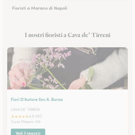
Fioristi a Marano di Napoli
Fioristi a Eboli
I nostri fioristi a Cava de’ Tirreni
Fioristi a Castellammare di Stabia
Fiori D’Autore Snc A. Burza
CAVA DE' TIRRENI
★
★
★
★
★
4.9 (191)
Corso Mazzini 159
Vedi il negozio