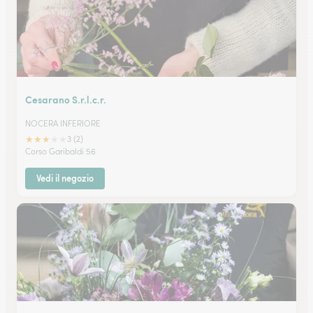
Cesarano S.r.l.c.r.
NOCERA INFERIORE
★
★
★
★
★
3 (2)
Corso Garibaldi 56
Vedi il negozio