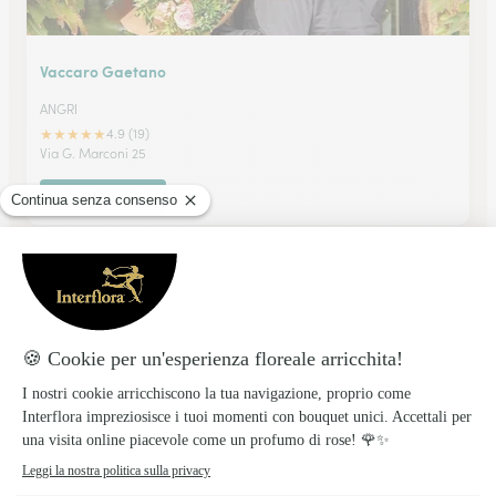
Vaccaro Gaetano
ANGRI
★
★
★
★
★
4.9 (19)
Via G. Marconi 25
Vedi il negozio
Boutique Des Fleures S.r.l.
SANT'ANTONIO ABATE
★
★
★
★
★
4.8 (4)