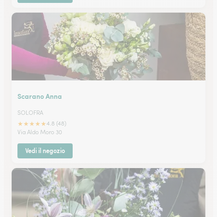
Scarano Anna
SOLOFRA
★
★
★
★
★
4.8 (48)
Via Aldo Moro 30
Vedi il negozio