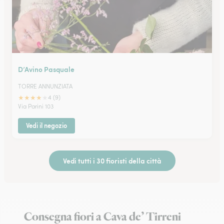
D’Avino Pasquale
TORRE ANNUNZIATA
★
★
★
★
★
4 (9)
Via Parini 103
Vedi il negozio
Vedi tutti i 30 fioristi della città
Consegna fiori a Cava de’ Tirreni