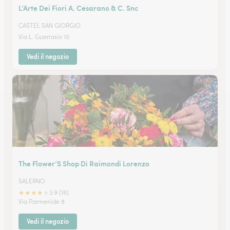
L’Arte Dei Fiori A. Cesarano & C. Snc
CASTEL SAN GIORGIO
Via L. Guerrasio 10
Vedi il negozio
The Flower’S Shop Di Raimondi Lorenzo
SALERNO
★
★
★
★
★
3.9 (18)
Via Parmenide 8
Vedi il negozio