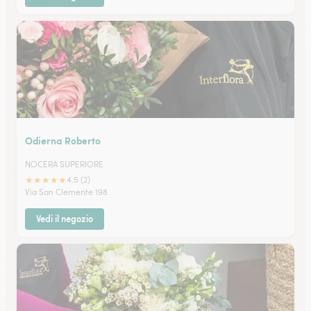
Odierna Roberto
NOCERA SUPERIORE
★
★
★
★
★
4.5 (2)
Via San Clemente 198
Vedi il negozio