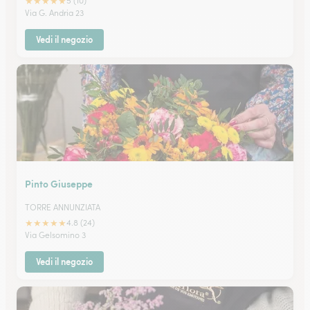
★
★
★
★
★
5 (10)
Via G. Andria 23
Vedi il negozio
Pinto Giuseppe
TORRE ANNUNZIATA
★
★
★
★
★
4.8 (24)
Via Gelsomino 3
Vedi il negozio