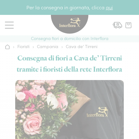
Vai al contenuto
Per la consegna in giornata, clicca
qui
Consegna fiori a domicilio con Interflora
›
Fioristi
›
Campania
›
Cava de’ Tirreni
Home
Consegna di fiori a Cava de’ Tirreni
tramite i fioristi della rete Interflora