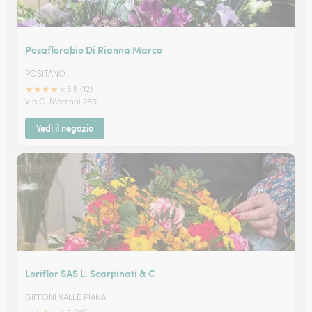
Posaflorabio Di Rianna Marco
POSITANO
★
★
★
★
★
3.9 (12)
Via G. Marconi 260
Vedi il negozio
Loriflor SAS L. Scarpinati & C
GIFFONI VALLE PIANA