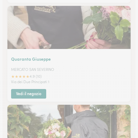
Quaranta Giuseppe
MERCATO SAN SEVERINO
★
★
★
★
★
4.9 (10)
Via dei Due Principati 1
Vedi il negozio