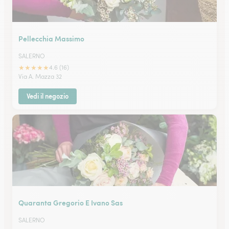
Pellecchia Massimo
SALERNO
★
★
★
★
★
4.6 (16)
Via A. Mazza 32
Vedi il negozio
Quaranta Gregorio E Ivano Sas
SALERNO