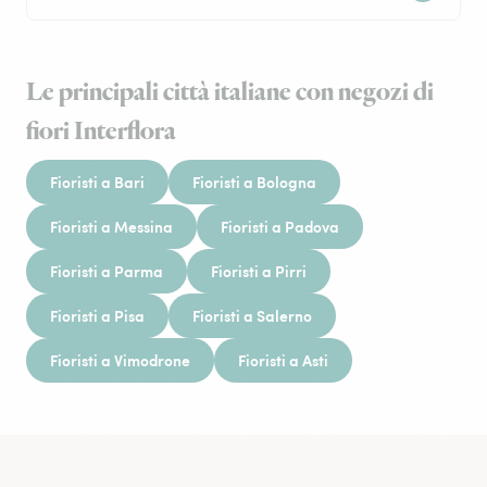
Le principali città italiane con negozi di
fiori Interflora
Fioristi a Bari
Fioristi a Bologna
Fioristi a Messina
Fioristi a Padova
Fioristi a Parma
Fioristi a Pirri
Fioristi a Pisa
Fioristi a Salerno
Fioristi a Vimodrone
Fioristi a Asti