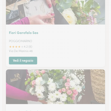
Fiori Garofalo Sas
POGGIOMARINO
★
★
★
★
★
4.2 (6)
Via De Marinis 46
Vedi il negozio