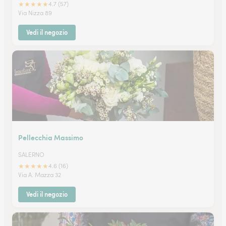
★
★
★
★
★
4.7 (57)
Via Nizza 89
Vedi il negozio
Pellecchia Massimo
SALERNO
★
★
★
★
★
4.6 (16)
Via A. Mazza 32
Vedi il negozio