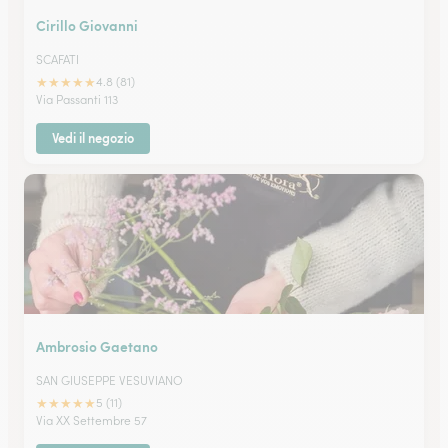
Cirillo Giovanni
SCAFATI
★
★
★
★
★
4.8 (81)
Via Passanti 113
Vedi il negozio
Ambrosio Gaetano
SAN GIUSEPPE VESUVIANO
★
★
★
★
★
5 (11)
Via XX Settembre 57