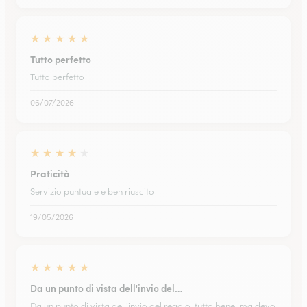
★
★
★
★
★
Tutto perfetto
Tutto perfetto
06/07/2026
★
★
★
★
★
Praticità
Servizio puntuale e ben riuscito
19/05/2026
★
★
★
★
★
Da un punto di vista dell'invio del…
Da un punto di vista dell'invio del regalo, tutto bene, ma devo