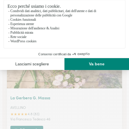
Galleria Dei Fiori Di Picariello Mario
AVELLINO
★
★
★
★
★
4.6 (45)
Via F.lli Ciocchi 2
Vedi il negozio
La Gerbera G. Massa
AVELLINO
★
★
★
★
★
4.8 (83)
Via Francesco Tedesco 46