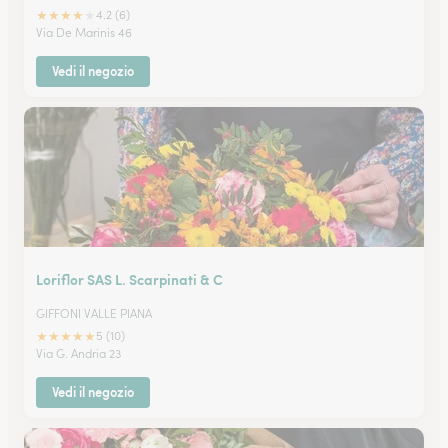
★
★
★
★
★
4.2 (6)
Via De Marinis 46
Vedi il negozio
Loriflor SAS L. Scarpinati & C
GIFFONI VALLE PIANA
★
★
★
★
★
5 (10)
Via G. Andria 23
Vedi il negozio