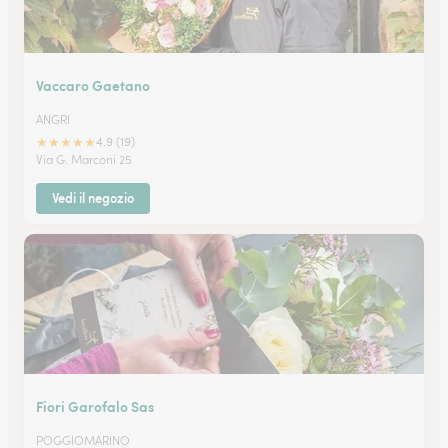
Vaccaro Gaetano
ANGRI
★
★
★
★
★
4.9 (19)
Via G. Marconi 25
Vedi il negozio
Fiori Garofalo Sas
POGGIOMARINO