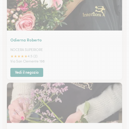
Odierna Roberto
NOCERA SUPERIORE
★
★
★
★
★
4.5 (2)
Via San Clemente 198
Vedi il negozio