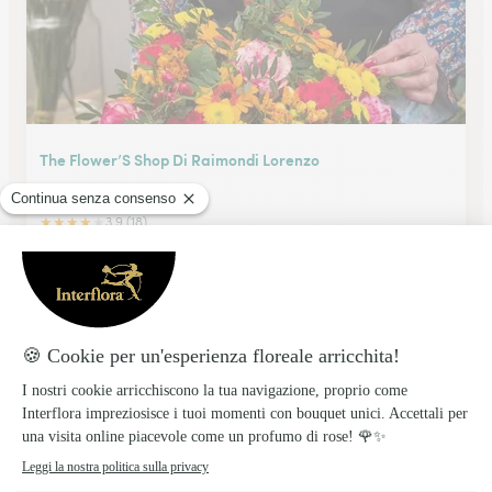
The Flower’S Shop Di Raimondi Lorenzo
SALERNO
★
★
★
★
★
3.9 (18)
Via Parmenide 8
Vedi il negozio