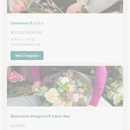
Cesarano S.r.l.c.r.
NOCERA INFERIORE
★
★
★
★
★
3 (2)
Corso Garibaldi 56
Vedi il negozio
Quaranta Gregorio E Ivano Sas
SALERNO