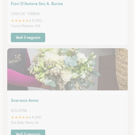
Fiori D’Autore Snc A. Burza
CAVA DE' TIRRENI
★
★
★
★
★
4.9 (191)
Corso Mazzini 159
Vedi il negozio
Scarano Anna
SOLOFRA
★
★
★
★
★
4.8 (48)
Via Aldo Moro 30
Vedi il negozio