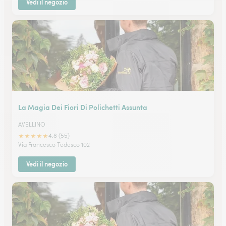
Vedi il negozio
La Magia Dei Fiori Di Polichetti Assunta
AVELLINO
★
★
★
★
★
4.8 (55)
Via Francesco Tedesco 102
Vedi il negozio