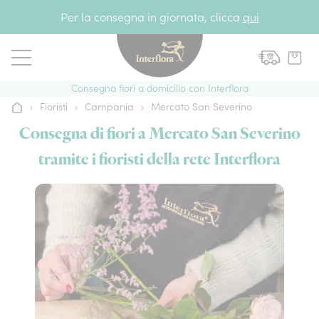
Vai al contenuto
Per la consegna in giornata, clicca
qui
Consegna fiori a domicilio con Interflora
›
Fioristi
›
Campania
›
Mercato San Severino
Home
Consegna di fiori a Mercato San Severino
tramite i fioristi della rete Interflora