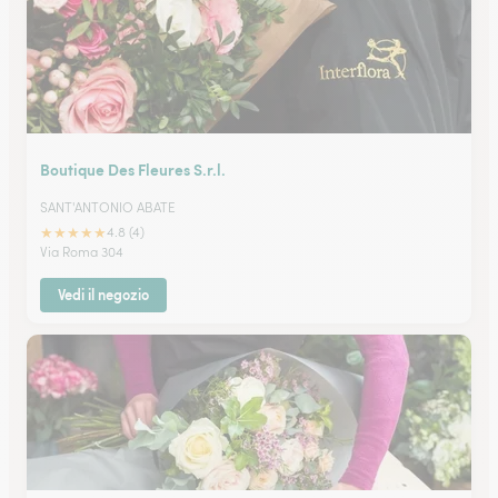
Boutique Des Fleures S.r.l.
SANT'ANTONIO ABATE
★
★
★
★
★
4.8 (4)
Via Roma 304
Vedi il negozio