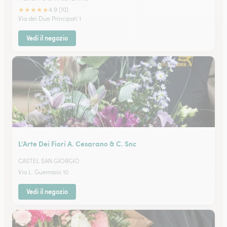
★
★
★
★
★
4.9 (10)
Via dei Due Principati 1
Vedi il negozio
L’Arte Dei Fiori A. Cesarano & C. Snc
CASTEL SAN GIORGIO
Via L. Guerrasio 10
Vedi il negozio