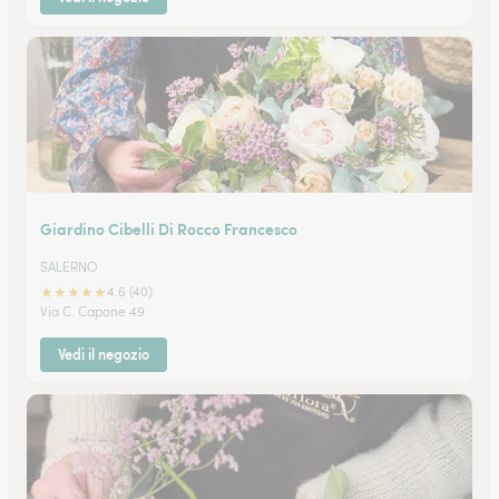
Giardino Cibelli Di Rocco Francesco
SALERNO
★
★
★
★
★
4.6 (40)
Via C. Capone 49
Vedi il negozio