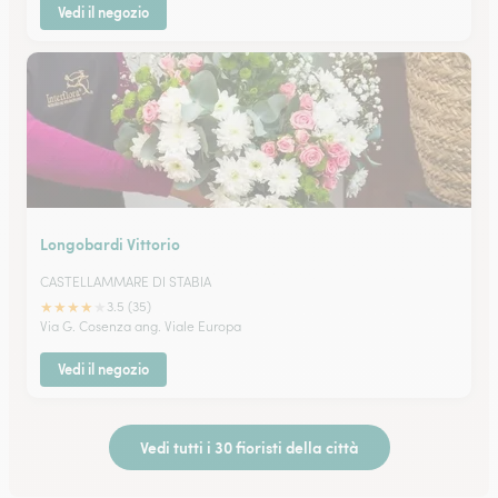
Vedi il negozio
Longobardi Vittorio
CASTELLAMMARE DI STABIA
★
★
★
★
★
3.5 (35)
Via G. Cosenza ang. Viale Europa
Vedi il negozio
Vedi tutti i 30 fioristi della città