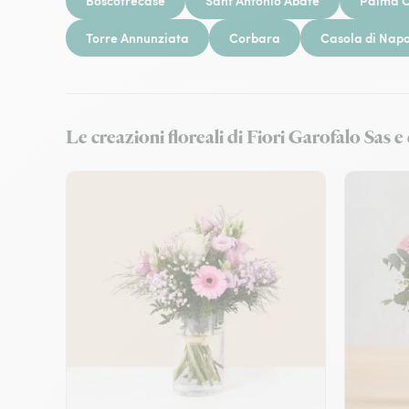
Boscotrecase
Sant’Antonio Abate
Palma 
Torre Annunziata
Corbara
Casola di Napo
Le creazioni floreali di Fiori Garofalo S