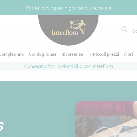
Per la consegna in giornata, clicca
qui
Cerca
Compleanno
Condoglianze
Ricorrenze
Piccoli prezzi
Fiori
Consegna fiori a domicilio con Interflora
S