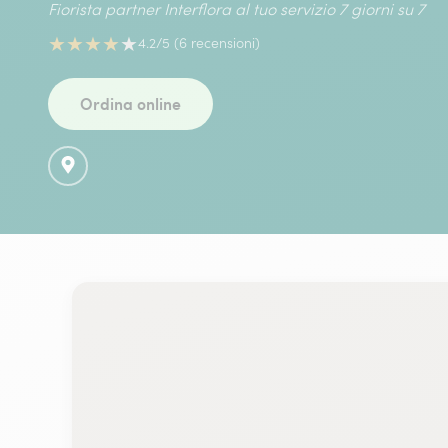
Fiorista partner Interflora al tuo servizio 7 giorni su 7
★
★
★
★
★
4.2/5 (6 recensioni)
Ordina online