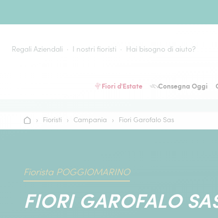
Vai al contenuto
Regali Aziendali
I nostri fioristi
Hai bisogno di aiuto?
Fiori d'Estate
Consegna Oggi
›
Fioristi
›
Campania
›
Fiori Garofalo Sas
Home
Fiorista POGGIOMARINO
FIORI GAROFALO SA