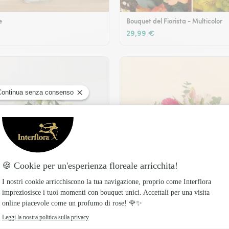
e
Bouquet del Fiorista - Multicolor
29,99 €
Legame fiorito
49,99 €