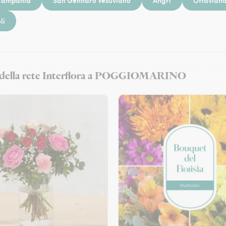
Campania
San Gennaro Vesuviano
Angri
Ottavian
li
as e della rete Interflora a POGGIOMARINO