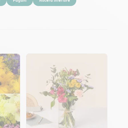
o
Pagani
Nocera Inferiore