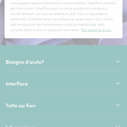
campagne e personalizzare le comunicazioni, Interflora utilizza
dei tracciatori. Interflora può inviarLe pubblicità mirate sui
social network. Lei può accedere ai dati che La riguardano,
rettificarli, richiederne la cancellazione, esercitare il Suo diritto
alla limitazione del trattamento e alla portabilità dei dati,
nonché disiscriversi in qualsiasi momento.
Per saperne di più
.
Bisogno d'aiuto?
Interflora
Tutto sui fiori