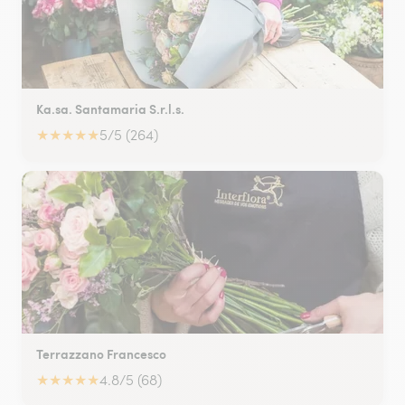
Ka.sa. Santamaria S.r.l.s.
★
★
★
★
★
5/5 (264)
Terrazzano Francesco
★
★
★
★
★
4.8/5 (68)