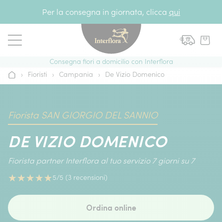
Vai al contenuto
Per la consegna in giornata, clicca
qui
Consegna fiori a domicilio con Interflora
›
Fioristi
›
Campania
›
De Vizio Domenico
Home
Fiorista SAN GIORGIO DEL SANNIO
DE VIZIO DOMENICO
Fiorista partner Interflora al tuo servizio 7 giorni su 7
★
★
★
★
★
5/5 (3 recensioni)
Ordina online