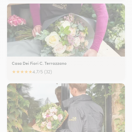
Casa Dei Fiori C. Terrazzano
★
★
★
★
★
4.7/5 (32)