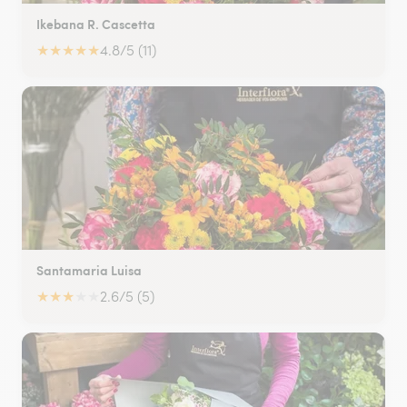
Ikebana R. Cascetta
★
★
★
★
★
4.8/5 (11)
Santamaria Luisa
★
★
★
★
★
2.6/5 (5)