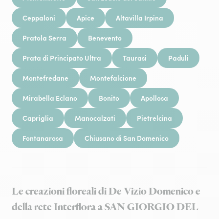
Ceppaloni
Apice
Altavilla Irpina
Pratola Serra
Benevento
Prata di Principato Ultra
Taurasi
Paduli
Montefredane
Montefalcione
Mirabella Eclano
Bonito
Apollosa
Capriglia
Manocalzati
Pietrelcina
Fontanarosa
Chiusano di San Domenico
Le creazioni floreali di De Vizio Domenico e
della rete Interflora a SAN GIORGIO DEL