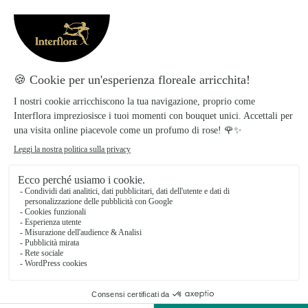
Malima Fiori S.r.l.s.
CERVINARA
★
★
★
★
★
4.9 (12)
Via Roma 26
Vedi il negozio
Consegna fiori a domicilio ad Apice
Nel cuore della Apice, piccolo gioiello della
provincia di Benevento in Campania, i nostri
fioristi a Apice trasformano ogni giorno le
emozioni in splendide composizioni floreali. Il