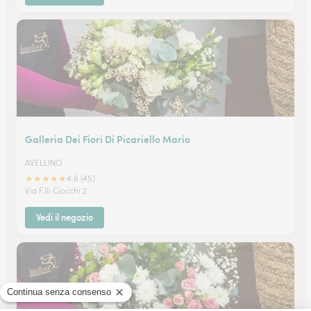
Galleria Dei Fiori Di Picariello Mario
AVELLINO
★
★
★
★
★
4.6 (45)
Via F.lli Ciocchi 2
Vedi il negozio