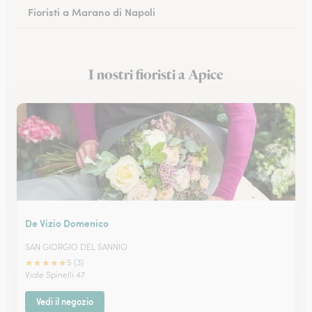
Fioristi a Marano di Napoli
Fioristi a Eboli
I nostri fioristi a Apice
Fioristi a Castellammare di Stabia
De Vizio Domenico
SAN GIORGIO DEL SANNIO
★
★
★
★
★
5 (3)
Viale Spinelli 47
Vedi il negozio