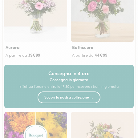
Aurora
Batticuore
39€99
44€99
A partire da
A partire da
Consegna in 4 ore
Consegna in giornata
Effettua l'ordine entro le 17:30 per ricevere i fiori in giornata
Scopri la nostra collezione →