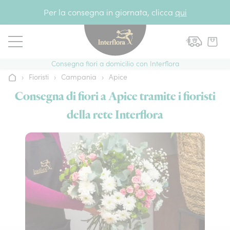
Vai al contenuto
Per la consegna in giornata, clicca
qui
Consegna fiori a domicilio con Interflora
›
Fioristi
›
Campania
›
Apice
Home
Consegna di fiori a Apice tramite i fioristi
della rete Interflora