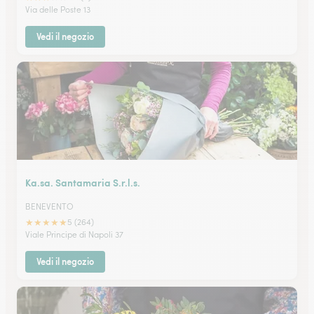
Via delle Poste 13
Vedi il negozio
Ka.sa. Santamaria S.r.l.s.
BENEVENTO
★
★
★
★
★
5 (264)
Viale Principe di Napoli 37
Vedi il negozio