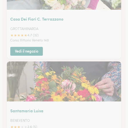
Casa Dei Fiori C. Terrazzano
GROTTAMINARDA
★
★
★
★
★
4.7 (32)
Corso Vittorio Veneto 148
Vedi il negozio
Santamaria Luisa
BENEVENTO
★
★
★
★
★
2.6 (5)