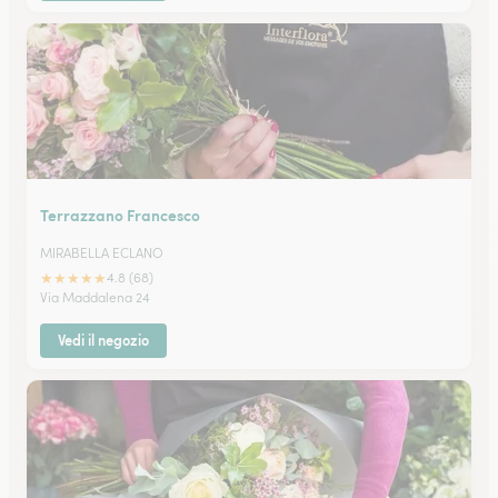
Terrazzano Francesco
MIRABELLA ECLANO
★
★
★
★
★
4.8 (68)
Via Maddalena 24
Vedi il negozio