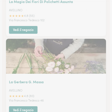
La Magia Dei Fiori Di Polichetti Assunta
AVELLINO
★
★
★
★
★
4.8 (55)
Via Francesco Tedesco 102
Vedi il negozio
La Gerbera G. Massa
AVELLINO
★
★
★
★
★
4.8 (83)
Via Francesco Tedesco 46
Vedi il negozio