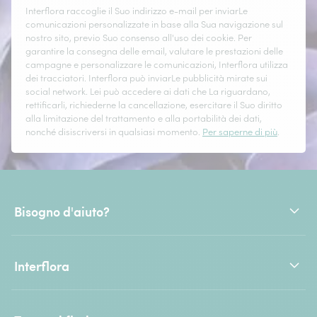
Interflora raccoglie il Suo indirizzo e-mail per inviarLe
comunicazioni personalizzate in base alla Sua navigazione sul
nostro sito, previo Suo consenso all'uso dei cookie. Per
garantire la consegna delle email, valutare le prestazioni delle
campagne e personalizzare le comunicazioni, Interflora utilizza
dei tracciatori. Interflora può inviarLe pubblicità mirate sui
social network. Lei può accedere ai dati che La riguardano,
rettificarli, richiederne la cancellazione, esercitare il Suo diritto
alla limitazione del trattamento e alla portabilità dei dati,
nonché disiscriversi in qualsiasi momento.
Per saperne di più
.
Bisogno d'aiuto?
Interflora