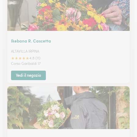
Ikebana R. Cascetta
ALTAVILLA IRPINA
★
★
★
★
★
4.8 (11)
Corso Garibaldi 17
Vedi il negozio