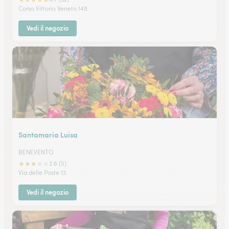
Corso Vittorio Veneto 148
Vedi il negozio
Santamaria Luisa
BENEVENTO
★
★
★
★
★
2.6 (5)
Via delle Poste 13
Vedi il negozio