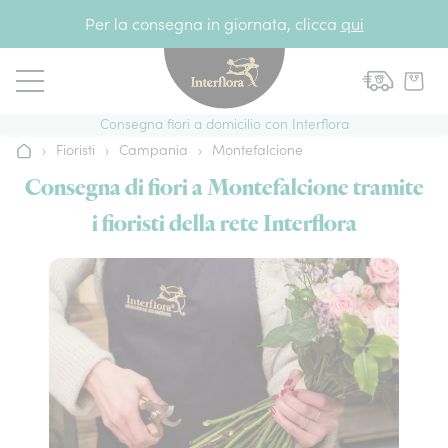
Vai al contenuto
Per la consegna in giornata, clicca
qui
Consegna fiori a domicilio con Interflora
›
Fioristi
›
Campania
›
Montefalcione
Home
Consegna di fiori a Montefalcione tramite
i fioristi della rete Interflora