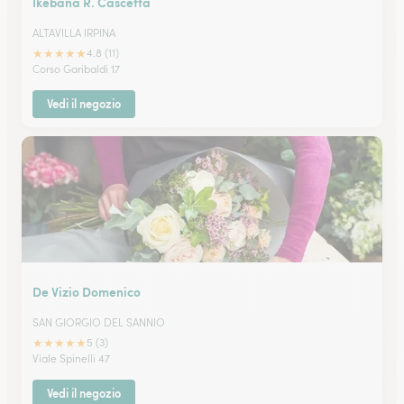
Ikebana R. Cascetta
ALTAVILLA IRPINA
★
★
★
★
★
4.8 (11)
Corso Garibaldi 17
Vedi il negozio
De Vizio Domenico
SAN GIORGIO DEL SANNIO
★
★
★
★
★
5 (3)
Viale Spinelli 47
Vedi il negozio