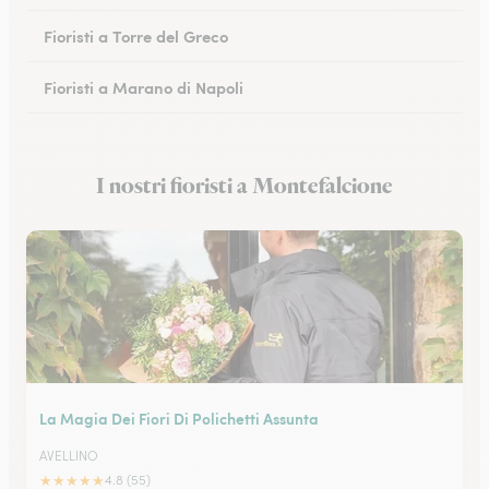
Fioristi a Torre del Greco
Fioristi a Marano di Napoli
Fioristi a Eboli
I nostri fioristi a Montefalcione
Fioristi a Castellammare di Stabia
La Magia Dei Fiori Di Polichetti Assunta
AVELLINO
★
★
★
★
★
4.8 (55)