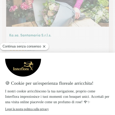
Ka.sa. Santamaria S.r.l.s.
BENEVENTO
★
★
★
★
★
5 (264)
Viale Principe di Napoli 37
Vedi il negozio