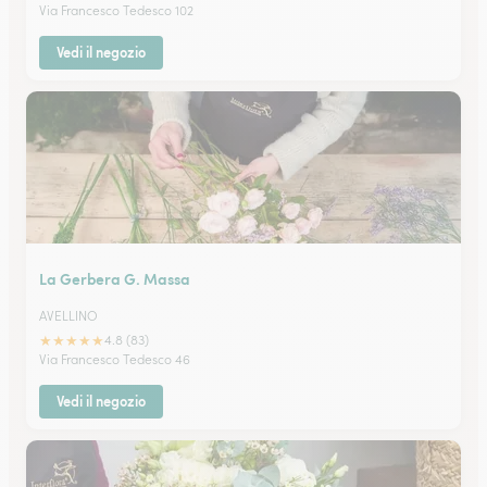
Via Francesco Tedesco 102
Vedi il negozio
La Gerbera G. Massa
AVELLINO
★
★
★
★
★
4.8 (83)
Via Francesco Tedesco 46
Vedi il negozio