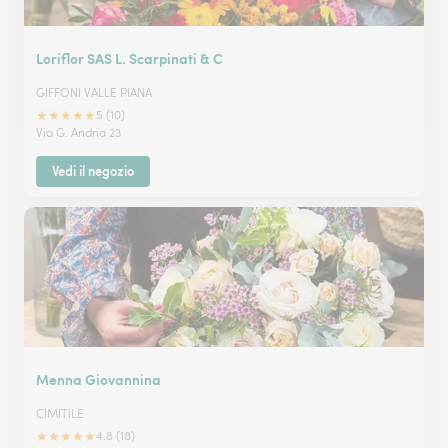
Loriflor SAS L. Scarpinati & C
GIFFONI VALLE PIANA
★
★
★
★
★
5 (10)
Via G. Andria 23
Vedi il negozio
Menna Giovannina
CIMITILE
★
★
★
★
★
4.8 (18)