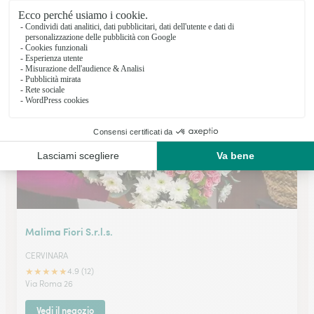
Quaranta Giuseppe
MERCATO SAN SEVERINO
★
★
★
★
★
4.9 (10)
Via dei Due Principati 1
Vedi il negozio
Malima Fiori S.r.l.s.
CERVINARA
★
★
★
★
★
4.9 (12)
Via Roma 26
Vedi il negozio