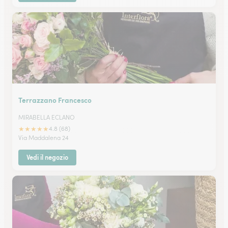
Terrazzano Francesco
MIRABELLA ECLANO
★
★
★
★
★
4.8 (68)
Via Maddalena 24
Vedi il negozio