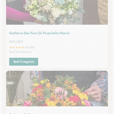
Galleria Dei Fiori Di Picariello Mario
AVELLINO
★
★
★
★
★
4.6 (45)
Via F.lli Ciocchi 2
Vedi il negozio