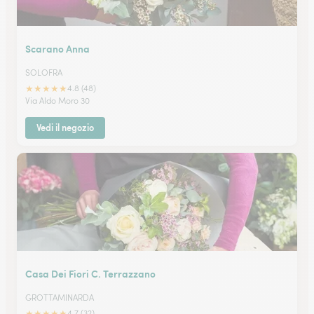
Scarano Anna
SOLOFRA
★
★
★
★
★
4.8 (48)
Via Aldo Moro 30
Vedi il negozio
Casa Dei Fiori C. Terrazzano
GROTTAMINARDA
★
★
★
★
★
4.7 (32)