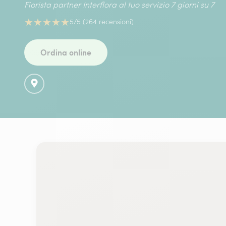
Fiorista partner Interflora al tuo servizio 7 giorni su 7
★
★
★
★
★
5/5 (264 recensioni)
Ordina online