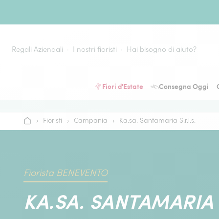
Vai al contenuto
Regali Aziendali
I nostri fioristi
Hai bisogno di aiuto?
Fiori d'Estate
Consegna Oggi
›
Fioristi
›
Campania
›
Ka.sa. Santamaria S.r.l.s.
Home
Fiorista BENEVENTO
KA.SA. SANTAMARIA S