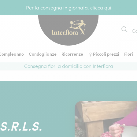
Per la consegna in giornata, clicca
qui
Cerca
Compleanno
Condoglianze
Ricorrenze
Piccoli prezzi
Fiori
Consegna fiori a domicilio con Interflora
.R.L.S.