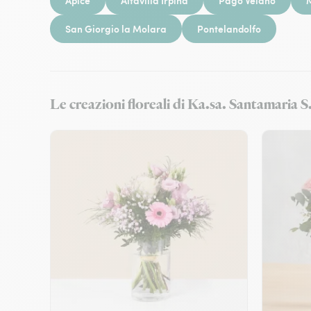
Apice
Altavilla Irpina
Pago Veiano
San Giorgio la Molara
Pontelandolfo
Le creazioni floreali di Ka.sa. Santamaria