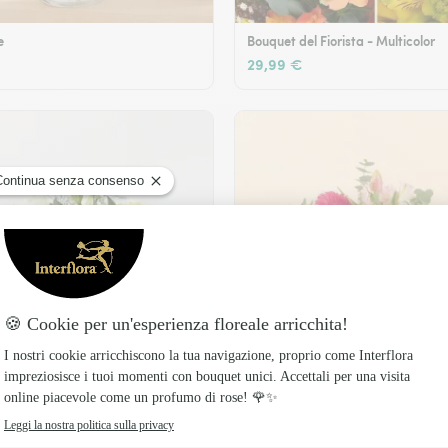
e
Bouquet del Fiorista - Multicolor
29,99 €
Legame fiorito
49,99 €