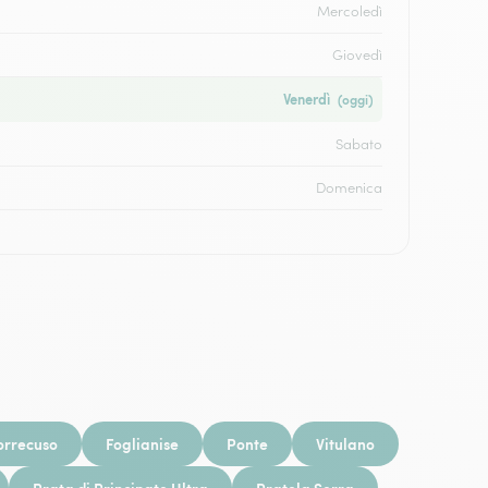
Mercoledì
Giovedì
Venerdì
(oggi)
Sabato
Domenica
orrecuso
Foglianise
Ponte
Vitulano