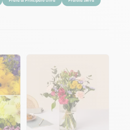
Prata di Principato Ultra
Pratola Serra