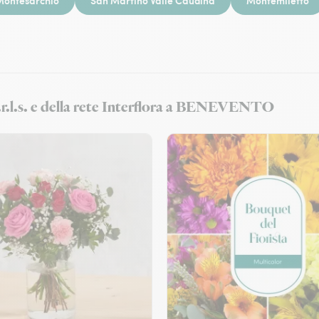
Montesarchio
San Martino Valle Caudina
Montemiletto
 S.r.l.s. e della rete Interflora a BENEVENTO