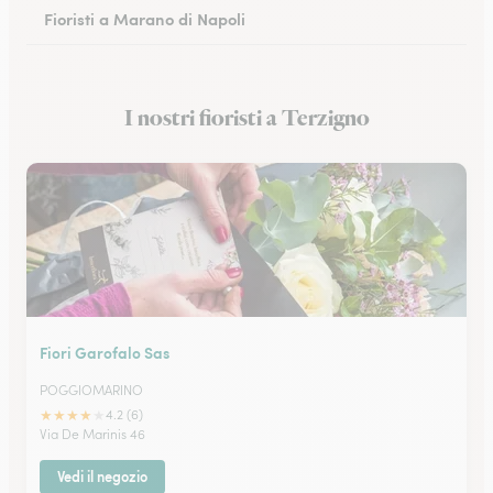
Fioristi a Marano di Napoli
Fioristi a Eboli
I nostri fioristi a Terzigno
Fioristi a Castellammare di Stabia
Fiori Garofalo Sas
POGGIOMARINO
★
★
★
★
★
4.2 (6)
Via De Marinis 46
Vedi il negozio