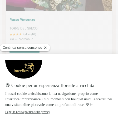
Russo Vincenzo
TORRE DEL GRECO
★
★
★
★
★
4.4 (46)
Via G. Marconi 7
Vedi il negozio
Russo Luigi
TORRE DEL GRECO