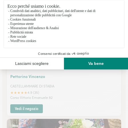
★
★
★
★
★
4.3 (12)
Via D. Colamarino 62
Vedi il negozio
Pettorino Vincenzo
CASTELLAMMARE DI STABIA
★
★
★
★
★
4.9 (35)
Corso Vittorio Emanuele 82
Vedi il negozio