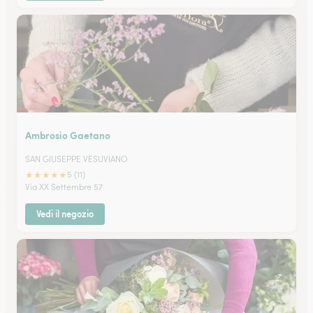
Ambrosio Gaetano
SAN GIUSEPPE VESUVIANO
★
★
★
★
★
5 (11)
Via XX Settembre 57
Vedi il negozio