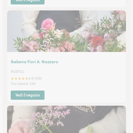
Ikebana Fiori A. Nazzaro
PORTICI
★
★
★
★
★
4.9 (129)
Via Liberta' 249
Vedi il negozio