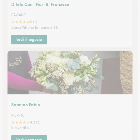
Ditelo Con I Fiori R. Franzese
SAVIANO
★
★
★
★
★
5 (1)
Corso Vittorio Emanuele 68
Vedi il negozio
Sannino Fabio
PORTICI
★
★
★
★
★
4.3 (3)
Via Verdi 4
Vedi il negozio