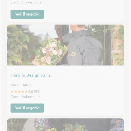
Via G. Guerra 31/33
Vedi il negozio
Floralia Design S.r.l.s.
MARIGLIANO
★
★
★
★
★
4.6 (54)
Corso Umberto I 171
Vedi il negozio