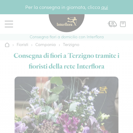
Vai al contenuto
Per la consegna in giornata, clicca
qui
Consegna fiori a domicilio con Interflora
›
Fioristi
›
Campania
›
Terzigno
Home
Consegna di fiori a Terzigno tramite i
fioristi della rete Interflora