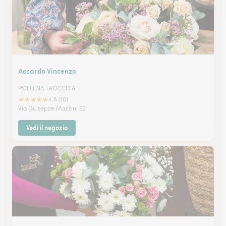
Accardo Vincenzo
POLLENA TROCCHIA
★
★
★
★
★
4.8 (16)
Via Giuseppe Mazzini 52
Vedi il negozio