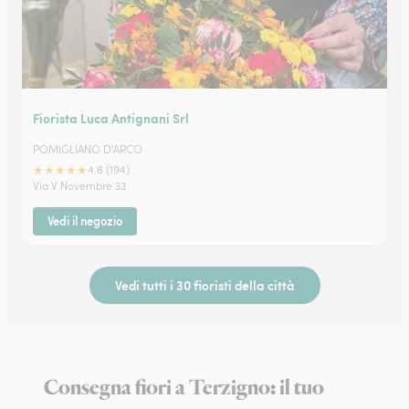
Fiorista Luca Antignani Srl
POMIGLIANO D'ARCO
★
★
★
★
★
4.6 (194)
Via V Novembre 33
Vedi il negozio
Vedi tutti i 30 fioristi della città
Consegna fiori a Terzigno: il tuo