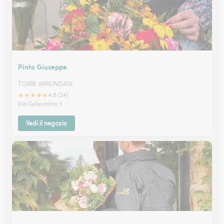
Pinto Giuseppe
TORRE ANNUNZIATA
★
★
★
★
★
4.8 (24)
Via Gelsomino 3
Vedi il negozio