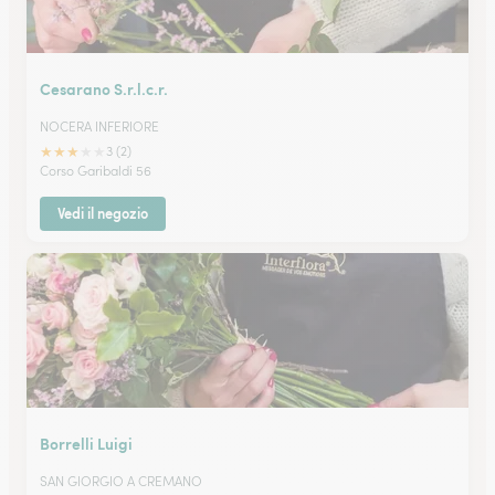
Cesarano S.r.l.c.r.
NOCERA INFERIORE
★
★
★
★
★
3 (2)
Corso Garibaldi 56
Vedi il negozio
Borrelli Luigi
SAN GIORGIO A CREMANO