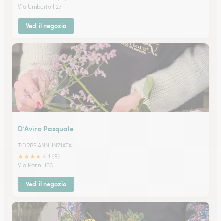
Via Umberto I 27
Vedi il negozio
D’Avino Pasquale
TORRE ANNUNZIATA
★
★
★
★
★
4 (9)
Via Parini 103
Vedi il negozio