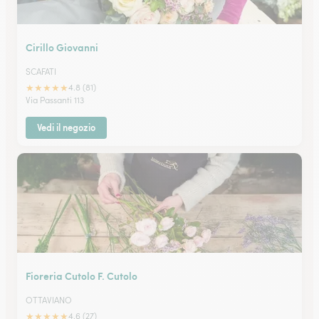
Cirillo Giovanni
SCAFATI
★
★
★
★
★
4.8 (81)
Via Passanti 113
Vedi il negozio
Fioreria Cutolo F. Cutolo
OTTAVIANO
★
★
★
★
★
4.6 (27)