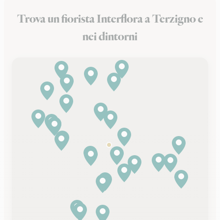
Trova un fiorista Interflora a Terzigno e
nei dintorni