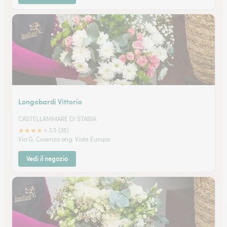
Longobardi Vittorio
CASTELLAMMARE DI STABIA
★
★
★
★
★
3.5 (35)
Via G. Cosenza ang. Viale Europa
Vedi il negozio