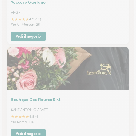
Vaccaro Gaetano
ANGRI
★
★
★
★
★
4.9 (19)
Via G. Marconi 25
Vedi il negozio
Boutique Des Fleures S.r.l.
SANT'ANTONIO ABATE
★
★
★
★
★
4.8 (4)
Via Roma 304
Vedi il negozio