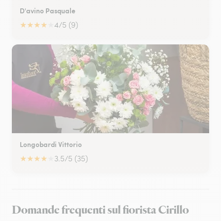
D'avino Pasquale
★
★
★
★
★
4/5 (9)
Longobardi Vittorio
★
★
★
★
★
3.5/5 (35)
Domande frequenti sul fiorista Cirillo