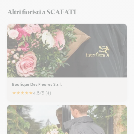
Altri fioristi a SCAFATI
Boutique Des Fleures S.r.l.
★
★
★
★
★
4.8/5 (4)