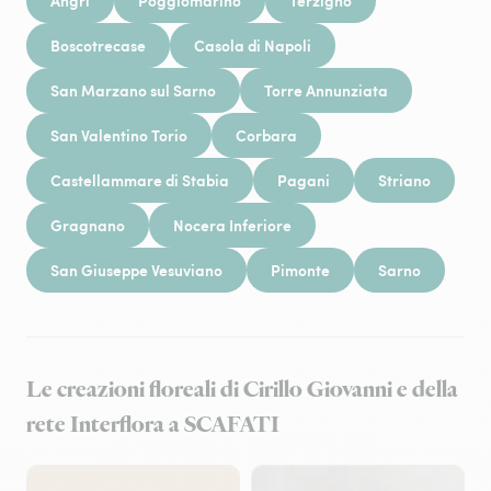
Angri
Poggiomarino
Terzigno
Boscotrecase
Casola di Napoli
San Marzano sul Sarno
Torre Annunziata
San Valentino Torio
Corbara
Castellammare di Stabia
Pagani
Striano
Gragnano
Nocera Inferiore
San Giuseppe Vesuviano
Pimonte
Sarno
Le creazioni floreali di Cirillo Giovanni e della
rete Interflora a SCAFATI