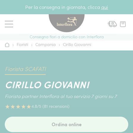
Vai al contenuto
Per la consegna in giornata, clicca
qui
Consegna fiori a domicilio con Interflora
›
Fioristi
›
Campania
›
Cirillo Giovanni
Home
Fiorista SCAFATI
CIRILLO GIOVANNI
Fiorista partner Interflora al tuo servizio 7 giorni su 7
★
★
★
★
★
4.8/5 (81 recensioni)
Ordina online