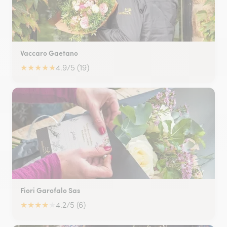
Vaccaro Gaetano
★
★
★
★
★
4.9/5 (19)
Fiori Garofalo Sas
★
★
★
★
★
4.2/5 (6)