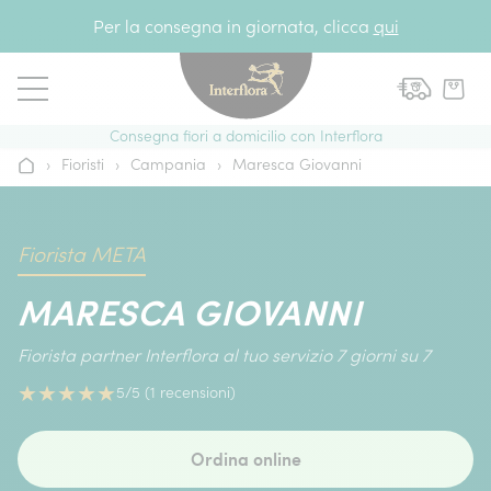
Vai al contenuto
Per la consegna in giornata, clicca
qui
Consegna fiori a domicilio con Interflora
›
Fioristi
›
Campania
›
Maresca Giovanni
Home
Fiorista META
MARESCA GIOVANNI
Fiorista partner Interflora al tuo servizio 7 giorni su 7
★
★
★
★
★
5/5 (1 recensioni)
Ordina online