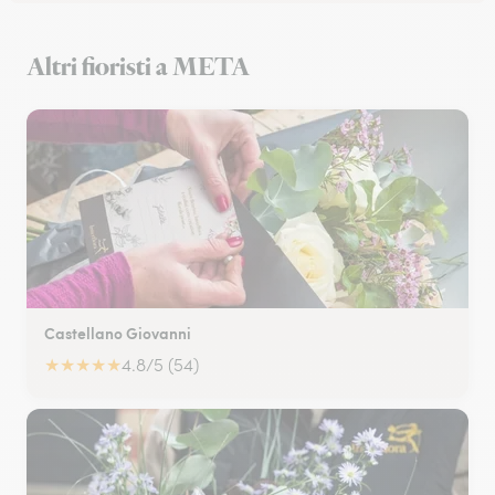
Altri fioristi a META
Castellano Giovanni
★
★
★
★
★
4.8/5 (54)