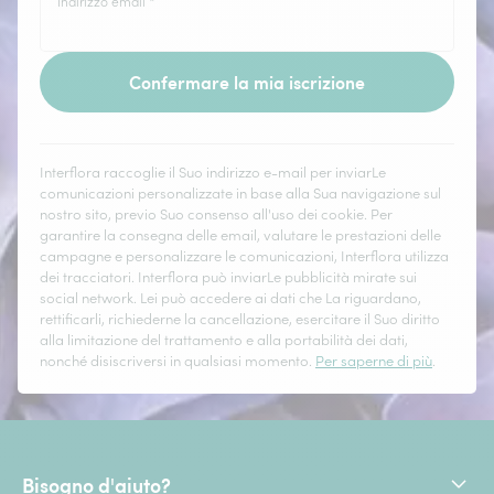
Indirizzo email
*
Confermare la mia iscrizione
Interflora raccoglie il Suo indirizzo e-mail per inviarLe
comunicazioni personalizzate in base alla Sua navigazione sul
nostro sito, previo Suo consenso all'uso dei cookie. Per
garantire la consegna delle email, valutare le prestazioni delle
campagne e personalizzare le comunicazioni, Interflora utilizza
dei tracciatori. Interflora può inviarLe pubblicità mirate sui
social network. Lei può accedere ai dati che La riguardano,
rettificarli, richiederne la cancellazione, esercitare il Suo diritto
alla limitazione del trattamento e alla portabilità dei dati,
nonché disiscriversi in qualsiasi momento.
Per saperne di più
.
Bisogno d'aiuto?