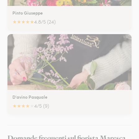
Pinto Giuseppe
★
★
★
★
★
4.8/5 (24)
D'avino Pasquale
★
★
★
★
★
4/5 (9)
Domande frequenti sul fiorista Maresca