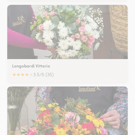
Longobardi Vittorio
★
★
★
★
★
3.5/5 (35)