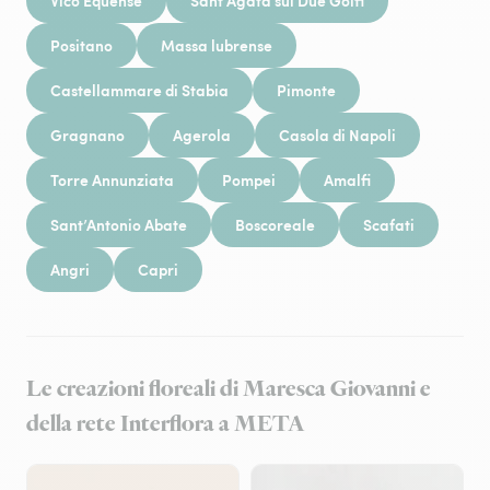
Vico Equense
Sant’Agata sui Due Golfi
Positano
Massa lubrense
Castellammare di Stabia
Pimonte
Gragnano
Agerola
Casola di Napoli
Torre Annunziata
Pompei
Amalfi
Sant’Antonio Abate
Boscoreale
Scafati
Angri
Capri
Le creazioni floreali di Maresca Giovanni e
della rete Interflora a META