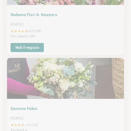
Ikebana Fiori A. Nazzaro
PORTICI
★
★
★
★
★
4.9 (129)
Via Liberta' 249
Vedi il negozio
Sannino Fabio
PORTICI
★
★
★
★
★
4.3 (3)
Via Verdi 4