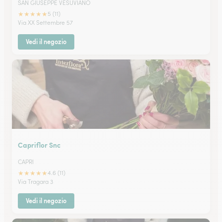
SAN GIUSEPPE VESUVIANO
★
★
★
★
★
5 (11)
Via XX Settembre 57
Vedi il negozio
Capriflor Snc
CAPRI
★
★
★
★
★
4.6 (11)
Via Tragara 3
Vedi il negozio