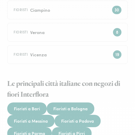
Ciampino
FIORISTI
Verona
FIORISTI
Vicenza
FIORISTI
Le principali città italiane con negozi di
fiori Interflora
Fioristi a Bari
Fioristi a Bologna
Fioristi a Messina
Fioristi a Padova
Fioristi a Parma
Fioristi a Pirri