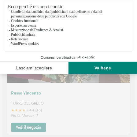
TORRE DEL GRECO
★
★
★
★
★
4.3 (12)
Via D. Colamarino 62
Vedi il negozio
Russo Vincenzo
TORRE DEL GRECO
★
★
★
★
★
4.4 (46)
Via G. Marconi 7
Vedi il negozio