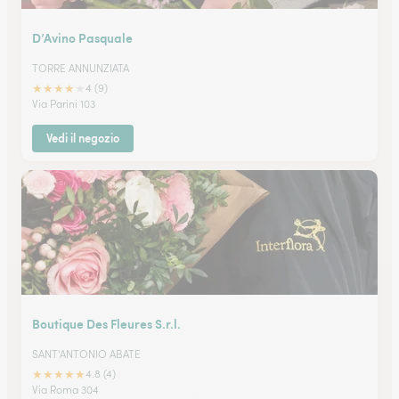
D’Avino Pasquale
TORRE ANNUNZIATA
★
★
★
★
★
4 (9)
Via Parini 103
Vedi il negozio
Boutique Des Fleures S.r.l.
SANT'ANTONIO ABATE
★
★
★
★
★
4.8 (4)
Via Roma 304