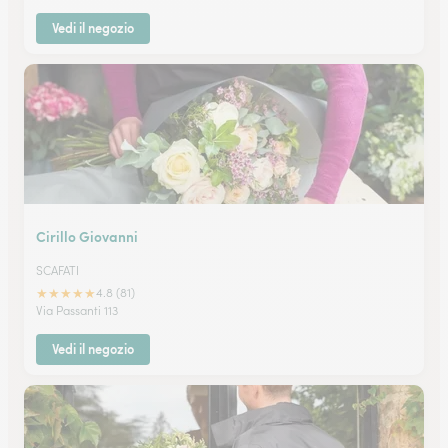
Vedi il negozio
Cirillo Giovanni
SCAFATI
★
★
★
★
★
4.8 (81)
Via Passanti 113
Vedi il negozio