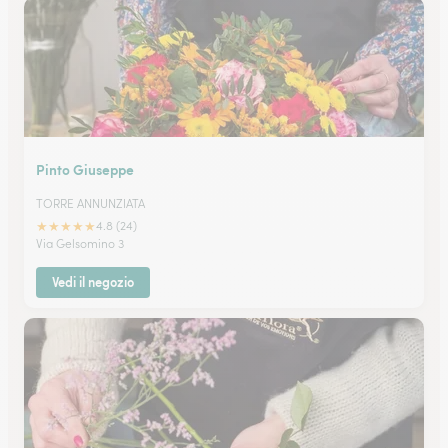
Pinto Giuseppe
TORRE ANNUNZIATA
★
★
★
★
★
4.8 (24)
Via Gelsomino 3
Vedi il negozio