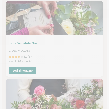
Fiori Garofalo Sas
POGGIOMARINO
★
★
★
★
★
4.2 (6)
Via De Marinis 46
Vedi il negozio