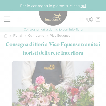
Vai al contenuto
Per la consegna in giornata, clicca
qui
Consegna fiori a domicilio con Interflora
›
Fioristi
›
Campania
›
Vico Equense
Home
Consegna di fiori a Vico Equense tramite i
fioristi della rete Interflora