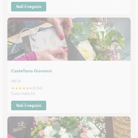
Vedi il negozio
Castellano Giovanni
META
★
★
★
★
★
4.8 (54)
Corso Italia 53
Vedi il negozio