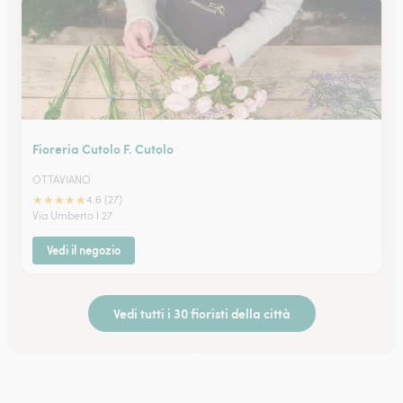
Fioreria Cutolo F. Cutolo
OTTAVIANO
★
★
★
★
★
4.6 (27)
Via Umberto I 27
Vedi il negozio
Vedi tutti i 30 fioristi della città