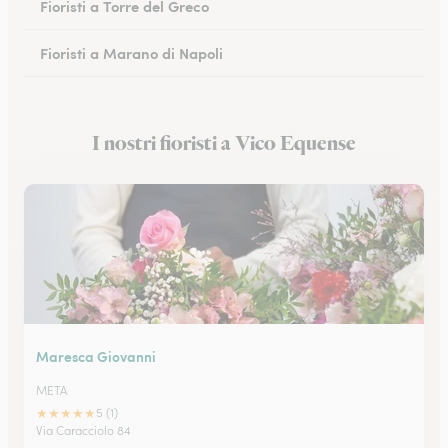
Fioristi a Torre del Greco
Fioristi a Marano di Napoli
Fioristi a Eboli
I nostri fioristi a Vico Equense
Fioristi a Castellammare di Stabia
Maresca Giovanni
META
★
★
★
★
★
5 (1)
Via Caracciolo 84