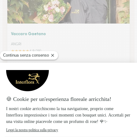
Vaccaro Gaetano
ANGRI
★
★
★
★
★
4.9 (19)
Via G. Marconi 25
Vedi il negozio
Russo Luigi