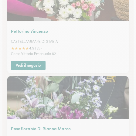
Pettorino Vincenzo
CASTELLAMMARE DI STABIA
★
★
★
★
★
4.9 (35)
Corso Vittorio Emanuele 82
Vedi il negozio
Posaflorabio Di Rianna Marco