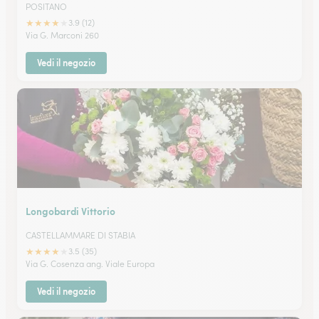
POSITANO
★
★
★
★
★
3.9 (12)
Via G. Marconi 260
Vedi il negozio
Longobardi Vittorio
CASTELLAMMARE DI STABIA
★
★
★
★
★
3.5 (35)
Via G. Cosenza ang. Viale Europa
Vedi il negozio