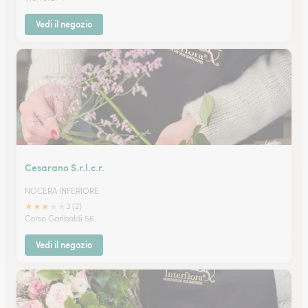
Vedi il negozio
Cesarano S.r.l.c.r.
NOCERA INFERIORE
★
★
★
★
★
3 (2)
Corso Garibaldi 56
Vedi il negozio