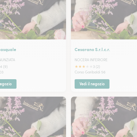
Pasquale
Cesarano S.r.l.c.r.
NUNZIATA
NOCERA INFERIORE
★
★
★
★
★
4 (9)
3 (2)
103
Corso Garibaldi 56
negozio
Vedi il negozio