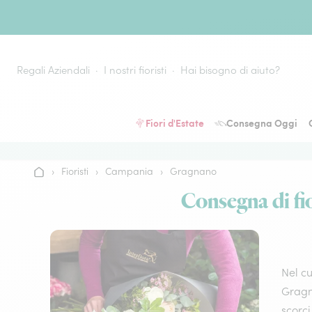
Vai al contenuto
Regali Aziendali
I nostri fioristi
Hai bisogno di aiuto?
Fiori d'Estate
Consegna Oggi
›
Fioristi
›
Campania
›
Gragnano
Home
Consegna di fio
Nel cu
Gragna
scorci