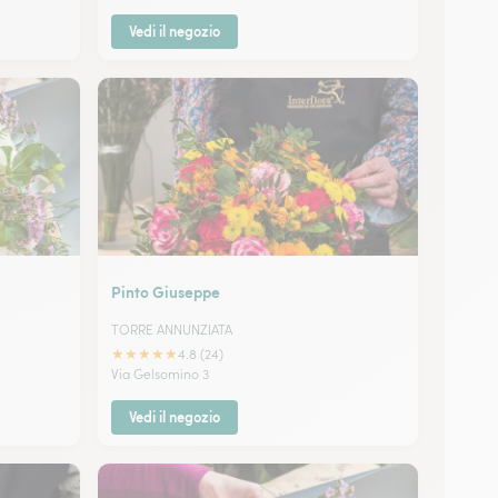
Vedi il negozio
Pinto Giuseppe
TORRE ANNUNZIATA
★
★
★
★
★
4.8 (24)
Via Gelsomino 3
Vedi il negozio