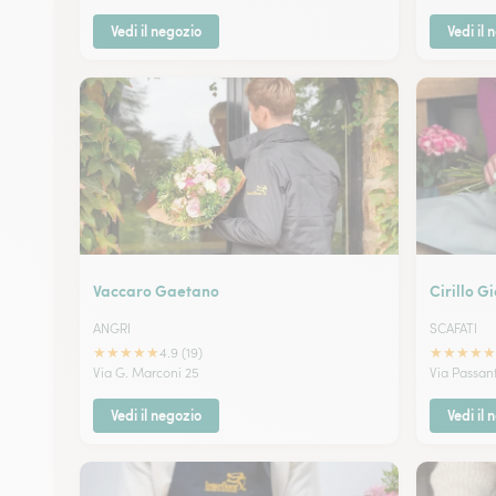
Vedi il negozio
Vedi il 
Vaccaro Gaetano
Cirillo G
ANGRI
SCAFATI
★
★
★
★
★
★
★
★
★
★
4.9 (19)
Via G. Marconi 25
Via Passant
Vedi il negozio
Vedi il 