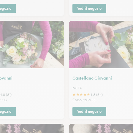
negozio
Vedi il negozio
iovanni
Castellano Giovanni
META
★
★
★
★
★
4.8 (81)
4.8 (54)
i 113
Corso Italia 53
negozio
Vedi il negozio