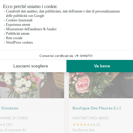
Fioristi a 
Fioristi a 
Fioristi a E
I nostri fioristi a Gragnano
Fioristi a
o Vincenzo
Boutique Des Fleures S.r.l.
MMARE DI STABIA
SANT'ANTONIO ABATE
★
★
★
★
★
4.9 (35)
4.8 (4)
orio Emanuele 82
Via Roma 304