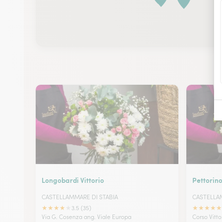
Longobardi Vittorio
Pettorin
CASTELLAMMARE DI STABIA
CASTELLA
★
★
★
★
★
★
★
★
★
★
3.5 (35)
Via G. Cosenza ang. Viale Europa
Corso Vitt