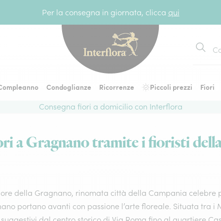
Per la consegna in giornata, clicca
qui
Cerca
Compleanno
Condoglianze
Ricorrenze
Piccoli prezzi
Fiori
Consegna fiori a domicilio con Interflora
ri a Gragnano tramite i fioristi della
ore della Gragnano, rinomata città della Campania celebre per 
no portano avanti con passione l’arte floreale. Situata tra i Mo
 suggestivi dal centro storico di Via Roma fino al quartiere Cas