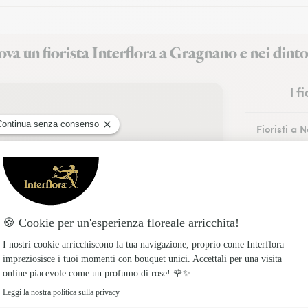
va un fiorista Interflora a Gragnano e nei dinto
I f
Fioristi a 
Fioristi a 
Fioristi a 
Fioristi a A
Fioristi a P
Fioristi a 