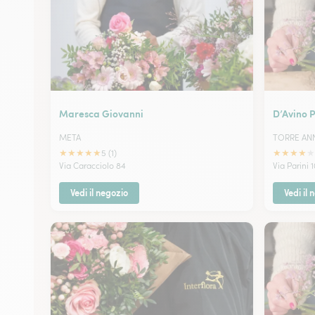
Maresca Giovanni
D’Avino 
META
TORRE AN
★
★
★
★
★
★
★
★
★
★
5 (1)
Via Caracciolo 84
Via Parini 
Vedi il negozio
Vedi il 