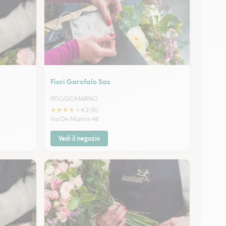
Fiori Garofalo Sas
POGGIOMARINO
★
★
★
★
★
4.2 (6)
Via De Marinis 46
Vedi il negozio