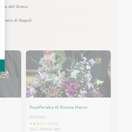
Torre del Greco
Marano di Napoli
boli
 Castellammare di Stabia
Posaflorabio Di Rianna Marco
POSITANO
★
★
★
★
★
3.9 (12)
Via G. Marconi 260