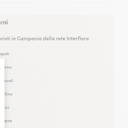
rni
ioristi in Campania della rete Interflora
Napoli
Salerno
Pozzuoli
vellino
ortici
Caserta