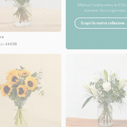
Effettua l'ordine entro le 17:30
ricevere i fiori in giornata
Scopri la nostra collezione
re
44€99
 da