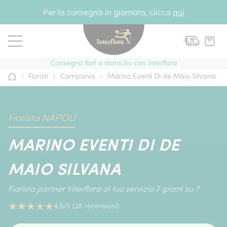
Vai al contenuto
Per la consegna in giornata, clicca
qui
Consegna fiori a domicilio con Interflora
›
Fioristi
›
Campania
›
Marino Eventi Di de Maio Silvana
Home
Fiorista NAPOLI
MARINO EVENTI DI DE
MAIO SILVANA
Fiorista partner Interflora al tuo servizio 7 giorni su 7
★
★
★
★
★
4.9/5 (28 recensioni)