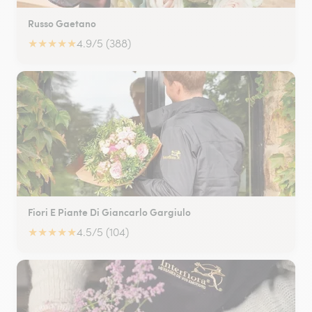
Russo Gaetano
★
★
★
★
★
4.9/5 (388)
Fiori E Piante Di Giancarlo Gargiulo
★
★
★
★
★
4.5/5 (104)