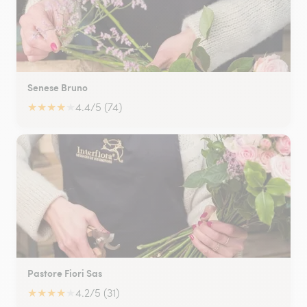
Senese Bruno
★
★
★
★
★
4.4/5 (74)
Pastore Fiori Sas
★
★
★
★
★
4.2/5 (31)