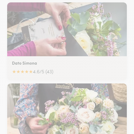
Dato Simona
★
★
★
★
★
4.6/5 (43)