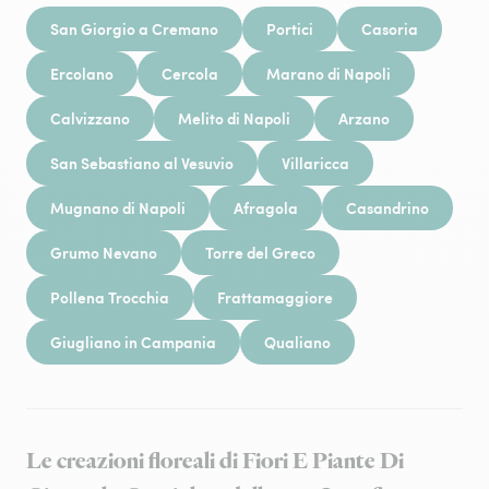
San Giorgio a Cremano
Portici
Casoria
Ercolano
Cercola
Marano di Napoli
Calvizzano
Melito di Napoli
Arzano
San Sebastiano al Vesuvio
Villaricca
Mugnano di Napoli
Afragola
Casandrino
Grumo Nevano
Torre del Greco
Pollena Trocchia
Frattamaggiore
Giugliano in Campania
Qualiano
Le creazioni floreali di Fiori E Piante Di