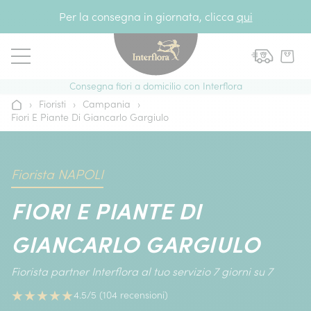
Vai al contenuto
Per la consegna in giornata, clicca
qui
Consegna fiori a domicilio con Interflora
›
Fioristi
›
Campania
›
Home
Fiori E Piante Di Giancarlo Gargiulo
Fiorista NAPOLI
FIORI E PIANTE DI
GIANCARLO GARGIULO
Fiorista partner Interflora al tuo servizio 7 giorni su 7
★
★
★
★
★
4.5/5 (104 recensioni)