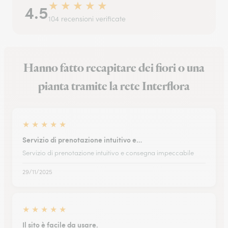
★
★
★
★
★
4.5
104 recensioni verificate
Hanno fatto recapitare dei fiori o una
pianta tramite la rete Interflora
★
★
★
★
★
Servizio di prenotazione intuitivo e…
Servizio di prenotazione intuitivo e consegna impeccabile
29/11/2025
★
★
★
★
★
Il sito è facile da usare.