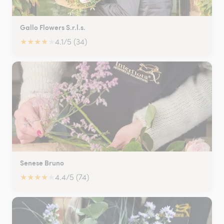
Gallo Flowers S.r.l.s.
★
★
★
★
★
4.1/5 (34)
Senese Bruno
★
★
★
★
★
4.4/5 (74)