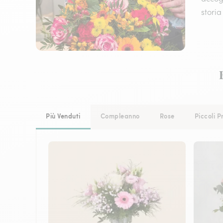
storia
Più Venduti
Compleanno
Rose
Piccoli P