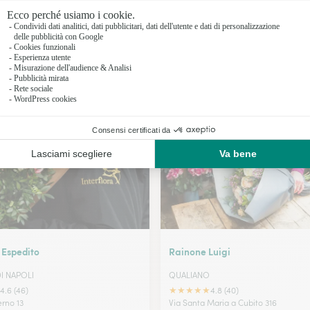
Fioristi a 
Fioristi a 
Fioristi a E
I nostri fioristi a Mugnano di Napoli
Fioristi a
 Espedito
Rainone Luigi
I NAPOLI
QUALIANO
★
★
★
★
★
4.6 (46)
4.8 (40)
erno 13
Via Santa Maria a Cubito 316