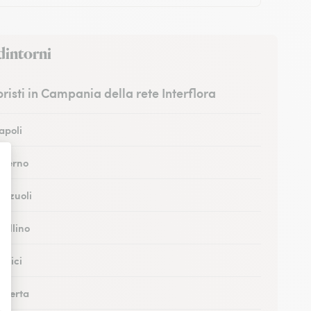
dintorni
ioristi in Campania della rete Interflora
Napoli
Salerno
Pozzuoli
vellino
ortici
Caserta