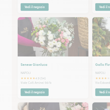
Vedi il negozio
Vedi il 
Senese Gianluca
Gallo Flow
NAPOLI
NAPOLI
★
★
★
★
★
★
★
★
★
★
4.9 (54)
Viale Colli Aminei 56/b
Via Edoard
Vedi il negozio
Vedi il 