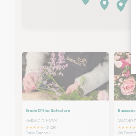
Erede D’Elia Salvatore
Rusciano
MARANO DI NAPOLI
MARANO D
★
★
★
★
★
★
★
★
★
★
4.5 (29)
Corso Europa 70
Via Padret