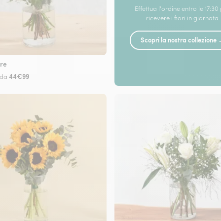
Effettua l'ordine entro le 17:30
ricevere i fiori in giornata
Scopri la nostra collezione
re
44€99
 da