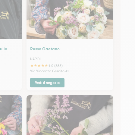
ulio
Russo Gaetano
NAPOLI
★
★
★
★
★
4.9 (388)
Via Vincenzo Gemito 41
Vedi il negozio