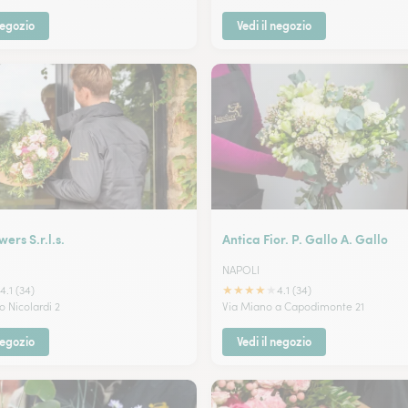
negozio
Vedi il negozio
ers S.r.l.s.
Antica Fior. P. Gallo A. Gallo
NAPOLI
★
★
★
★
★
4.1 (34)
4.1 (34)
o Nicolardi 2
Via Miano a Capodimonte 21
negozio
Vedi il negozio