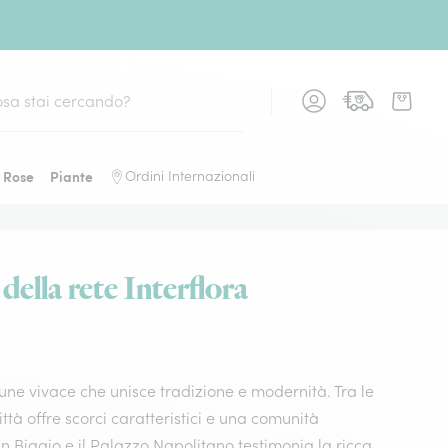
Rose
Piante
Ordini Internazionali
della rete Interflora
ne vivace che unisce tradizione e modernità. Tra le
ittà offre scorci caratteristici e una comunità
an Biagio e il Palazzo Napolitano testimonia la ricca