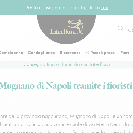
Per la consegna in giornata, clicca
qui
Cerca
Compleanno
Condoglianze
Ricorrenze
Piccoli prezzi
Fiori
Consegna fiori a domicilio con Interflora
Mugnano di Napoli tramite i fioristi 
uore della provincia napoletana, Mugnano di Napoli è un comu
l centro storico e la zona commerciale di via Pietro Nenni, la c
iente. La presenza di luoghi significativi come la Chiesa di S