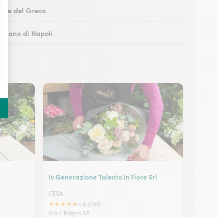
Torre del Greco
Marano di Napoli
boli
 Castellammare di Stabia
Iv Generazione Talento In Fiore Srl
CESA
★
★
★
★
★
4.6 (100)
Via F. Bagno 58