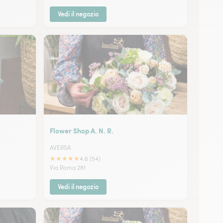
Vedi il negozio
Flower Shop A. N. R.
AVERSA
★
★
★
★
★
4.6 (54)
Via Roma 281
Vedi il negozio