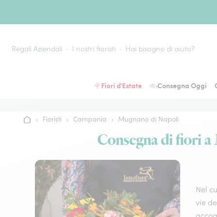
Vai al contenuto
Regali Aziendali
I nostri fioristi
Hai bisogno di aiuto?
Fiori d'Estate
Consegna Oggi
›
Fioristi
›
Campania
›
Mugnano di Napoli
Home
Consegna di fiori a 
Nel c
vie de
accogl