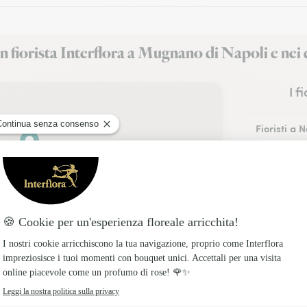
n fiorista Interflora a Mugnano di Napoli e nei 
I f
Fioristi a 
Fioristi a 
Fioristi a 
Fioristi a A
Fioristi a P
Fioristi a 