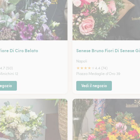
 Fiore Di Ciro Belato
Senese Bruno Fiori Di Senese Gi
Napoli
★
★
★
★
★
4.7 (50)
4.4 (74)
inichini 12
Piazza Medaglie d'Oro 39
negozio
Vedi il negozio