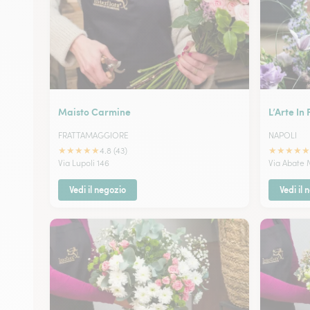
Maisto Carmine
L’Arte In
FRATTAMAGGIORE
NAPOLI
★
★
★
★
★
★
★
★
★
★
4.8 (43)
Via Lupoli 146
Via Abate M
Vedi il negozio
Vedi il 