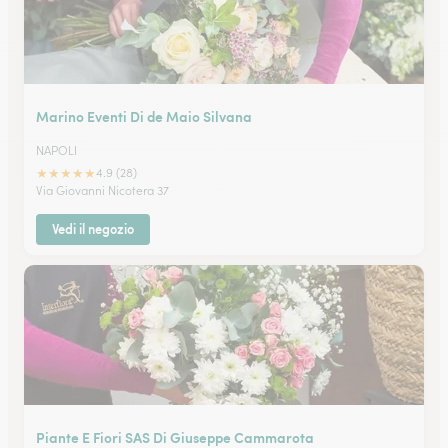
Marino Eventi Di de Maio Silvana
NAPOLI
★
★
★
★
★
4.9 (28)
Via Giovanni Nicotera 37
Vedi il negozio
Piante E Fiori SAS Di Giuseppe Cammarota