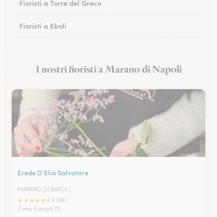
Fioristi a Torre del Greco
Fioristi a Eboli
Fioristi a Castellammare di Stabia
I nostri fioristi a Marano di Napoli
Fioristi a Battipaglia
Erede D’Elia Salvatore
MARANO DI NAPOLI
★
★
★
★
★
4.5 (29)
Corso Europa 70