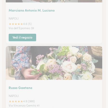
Marciano Antonio M. Luciano
NAPOLI
★
★
★
★
★
4.6 (5)
Via dell'Epomeo 39
Vedi il negozio
Russo Gaetano
NAPOLI
★
★
★
★
★
4.9 (388)
Via Vincenzo Gemito 41