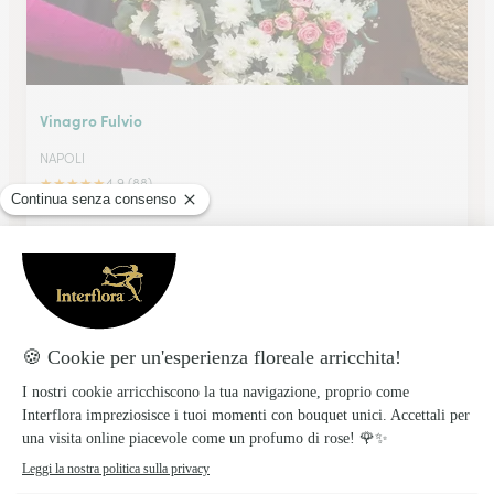
Vinagro Fulvio
NAPOLI
★
★
★
★
★
4.9 (88)
Viale Michelangelo 83/g
Vedi il negozio
Oliva Michele