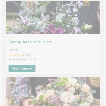
L’Arte In Fiore Di Ciro Belato
NAPOLI
★
★
★
★
★
4.7 (50)
Via Abate Minichini 12
Vedi il negozio