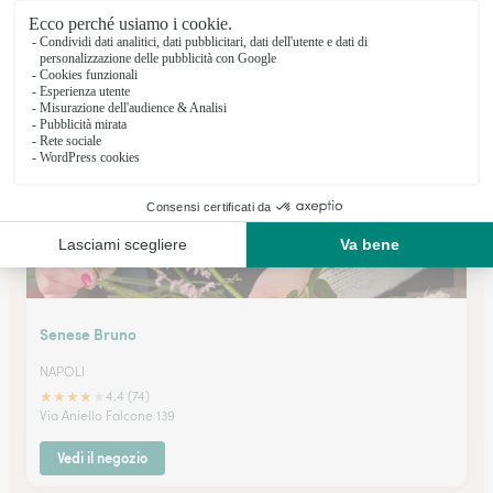
NAPOLI
★
★
★
★
★
5 (1)
Corso Vittorio Emanuele 463
Vedi il negozio
Senese Bruno
NAPOLI
★
★
★
★
★
4.4 (74)
Via Aniello Falcone 139
Vedi il negozio