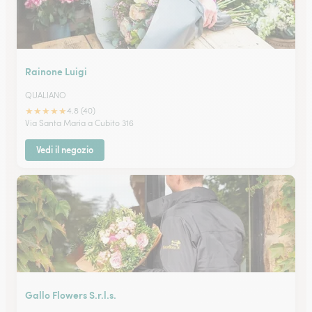
Rainone Luigi
QUALIANO
★
★
★
★
★
4.8 (40)
Via Santa Maria a Cubito 316
Vedi il negozio
Gallo Flowers S.r.l.s.