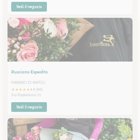
Vedi il negozio
Rusciano Espedito
MARANO DI NAPOLI
★
★
★
★
★
4.6 (46)
Via Padreterno 13
Vedi il negozio