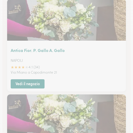
Antica Fior. P. Gallo A. Gallo
NAPOLI
★
★
★
★
★
4.1 (34)
Via Miano a Capodimonte 21
Vedi il negozio