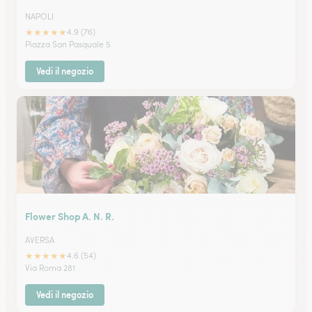
NAPOLI
★
★
★
★
★
4.9 (76)
Piazza San Pasquale 5
Vedi il negozio
Flower Shop A. N. R.
AVERSA
★
★
★
★
★
4.6 (54)
Via Roma 281
Vedi il negozio