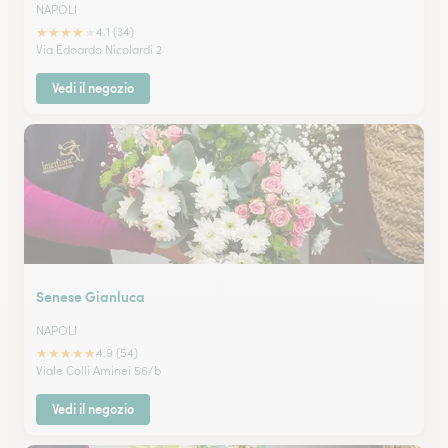
NAPOLI
★
★
★
★
★
4.1 (34)
Via Edoardo Nicolardi 2
Vedi il negozio
Senese Gianluca
NAPOLI
★
★
★
★
★
4.9 (54)
Viale Colli Aminei 56/b
Vedi il negozio