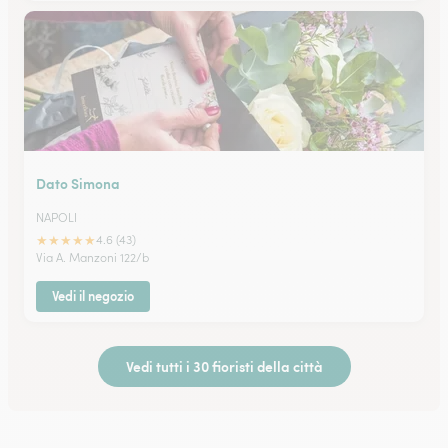
Dato Simona
NAPOLI
★
★
★
★
★
4.6 (43)
Via A. Manzoni 122/b
Vedi il negozio
Vedi tutti i 30 fioristi della città