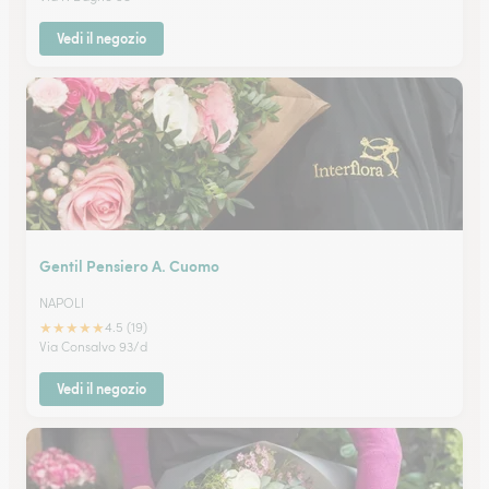
Vedi il negozio
Gentil Pensiero A. Cuomo
NAPOLI
★
★
★
★
★
4.5 (19)
Via Consalvo 93/d
Vedi il negozio