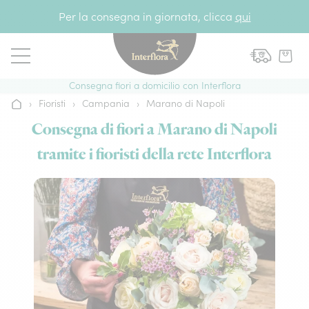
Vai al contenuto
Per la consegna in giornata, clicca
qui
Consegna fiori a domicilio con Interflora
›
Fioristi
›
Campania
›
Marano di Napoli
Home
Consegna di fiori a Marano di Napoli
tramite i fioristi della rete Interflora