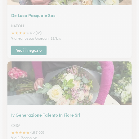
De Luca Pasquale Sas
NAPOLI
★
★
★
★
★
4.2 (18)
Via Francesco Giordani 32/bis
Vedi il negozio
Iv Generazione Talento In Fiore Srl
CESA
★
★
★
★
★
4.6 (100)
Via F. Bagno 58