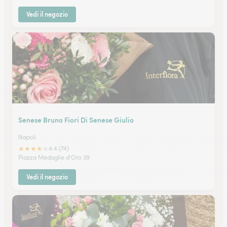
Vedi il negozio
Senese Bruno Fiori Di Senese Giulio
Napoli
★
★
★
★
★
4.4 (74)
Piazza Medaglie d'Oro 39
Vedi il negozio